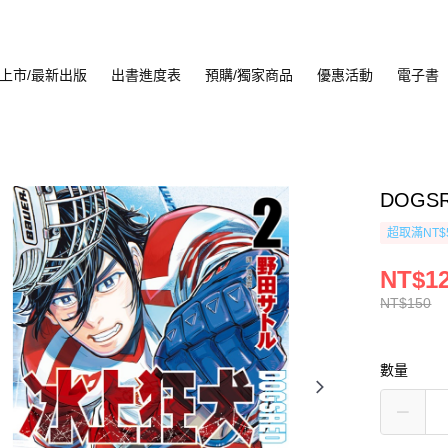
上市/最新出版
出書進度表
預購/獨家商品
優惠活動
電子書
DOGS
超取滿NT$
NT$1
NT$150
數量