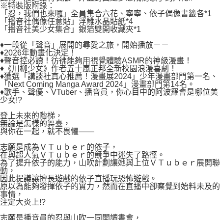
２．關於個人資料處理事宜，請瀏覽以下網址：
※特裝版附錄：
每筆NT$80，滿NT$500(含以上)免運費
https://aftee.tw/terms/#terms3
「忍，我們也來囉」全員集合六花、寧寧、依子偶像書籤各*1
３．未成年的使用者請事先徵得法定代理人或監護人之同意方可使用
「播音社偶像任意貼」浮雕水晶貼紙*4
宅配
「AFTEE先享後付」，若未經同意申辦者引起之損失，本公司不負相關責
「播音社美少女集合」銀箔雙開收藏夾*1
任。
每筆NT$100，滿NT$800(含以上)免運費
♦一段從「聲音」展開的尋愛之旅，開始播放－－
４．使用「AFTEE先享後付」時，將依據個別帳號之用戶狀況，依本公司即
♦2026年動畫化決定！
時審查核予不同之上限額度；若仍有額度不足之情形，本公司將視審查結果
國家/地區配送
查看運費
♦聲音控必讀！彷彿能夠用視覺體驗ASMR的神級漫畫！
請求用戶進行身份認證。
♦《川柳少女》作者五十嵐正邦全新校園浪漫喜劇！
５．嚴禁一人註冊多個帳號或使用他人資訊註冊。若發現惡意使用之情形，
♦獲選「講談社真心推薦！漫畫展2024」少年漫畫部門第一名、
恩沛科技股份有限公司將有權停止該用戶之使用額度並採取法律行動。
「Next Coming Manga Award 2024」漫畫部門第14名。
♦歌手、聲優、VTuber、播音員，你心目中的阿波羅會是哪位美
少女!?
登上未來的階梯，
無論是怎樣的舞臺，
與你在一起，就不畏懼——
志願是成為ＶＴｕｂｅｒ的依子，
在與超人氣ＶＴｕｂｅｒ的競爭中迷失了路徑。
為了提升依子的能力，山吹計劃讓她與上位ＶＴｕｂｅｒ展開聯
動，
因此提議讓擅長遊戲的依子直播玩恐怖遊戲。
原以為能夠發揮依子的實力，然而在直播中卻察覺到始料未及的
事情，
注定大炎上!?
志願是播音員的忍與山吹一同開讀書會，