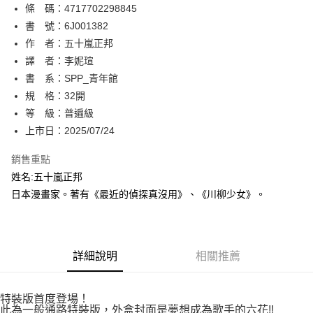
條 碼：4717702298845
【關於「AFTEE先享後付」】
ATM付款
AFTEE先享後付是「在收到商品之後才付款」的支付方式。 讓您購物簡單
書 號：6J001382
便利好安心！
作 者：五十嵐正邦
１．簡單：不需註冊會員、不需綁卡、不需儲值。
運送方式
譯 者：李妮瑄
２．便利：只要手機號碼，簡訊認證，即可結帳。
３．安心：先確認商品／服務後，再付款。
書 系：SPP_青年館
全家取貨付款
規 格：32開
每筆NT$80，滿NT$500(含以上)免運費
【「AFTEE先享後付」結帳流程】
１．於結帳方式選擇「AFTEE先享後付」後，將跳轉至「AFTEE先享後付」
等 級：普遍級
付款後全家取貨
結帳頁面，進行簡訊認證並確認金額後，即可完成結帳。
上市日：2025/07/24
２．訂單成立數日內，您將收到繳費通知簡訊。
每筆NT$80，滿NT$500(含以上)免運費
３．收到繳費通知簡訊後14天內，點擊此簡訊中的連結，可透過四大超商／
銷售重點
ATM／網路銀行／等多元方式進行付款，方視為交易完成。
萊爾富取貨付款
※ 請注意：結帳手續完成當下不需立刻繳費，但若您需要取消訂單，請聯絡
姓名:五十嵐正邦
每筆NT$80，滿NT$500(含以上)免運費
購買商品的店家。未經商家同意取消之訂單仍視為有效，需透過AFTEE先享
日本漫畫家。著有《最近的偵探真沒用》、《川柳少女》。
後付繳納相關費用。
付款後萊爾富取貨
※ 交易是否成功請以「AFTEE先享後付 」之結帳頁面顯示為準，若有關於
是否繳費成功／繳費後需取消欲退款等相關疑問，請聯繫「AFTEE先享後付
每筆NT$80，滿NT$500(含以上)免運費
客戶支援中心」
https://netprotections.freshdesk.com/support/home
詳細說明
相關推薦
7-11取貨付款
【注意事項】
１．透過由恩沛科技股份有限公司提供之「AFTEE先享後付」服務完成之交
每筆NT$80，滿NT$500(含以上)免運費
易，需依本服務之必要範圍內提供個人資料，並將交易相關給付款項請求債
特裝版首度登場！
權轉讓予恩沛科技股份有限公司。
付款後7-11取貨
此為一般通路特裝版，外盒封面是夢想成為歌手的六花!!