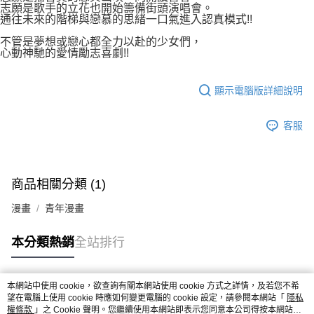
志願是歌手的立花也開始籌備街頭演唱會。
通往未來的階梯與戀慕的思緒一口氣進入認真模式!!
不管是夢想或戀心都全力以赴的少女們，
心動神馳的愛情勵志喜劇!!
顯示電腦版詳細說明
客服
商品相關分類 (1)
漫畫
青年漫畫
本分類熱銷
全站排行
本網站中使用 cookie，欲查詢有關本網站使用 cookie 方式之詳情，及若您不希
熱門標籤
望在電腦上使用 cookie 時應如何變更電腦的 cookie 設定，請參閱本網站「
隱私
權條款
」之 Cookie 聲明。您繼續使用本網站即表示您同意本公司得按本網站使