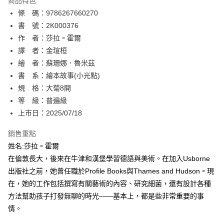
商品特色
相關說明
條 碼：9786267660270
【關於「AFTEE先享後付」】
ATM付款
AFTEE先享後付是「在收到商品之後才付款」的支付方式。 讓您購物簡單
書 號：2K000376
便利好安心！
作 者：莎拉。霍爾
１．簡單：不需註冊會員、不需綁卡、不需儲值。
運送方式
譯 者：金瑄桓
２．便利：只要手機號碼，簡訊認證，即可結帳。
３．安心：先確認商品／服務後，再付款。
繪 者：蘇珊娜．魯米茲
全家取貨付款
書 系：繪本故事(小光點)
每筆NT$80，滿NT$500(含以上)免運費
【「AFTEE先享後付」結帳流程】
１．於結帳方式選擇「AFTEE先享後付」後，將跳轉至「AFTEE先享後付」
規 格：大菊8開
付款後全家取貨
結帳頁面，進行簡訊認證並確認金額後，即可完成結帳。
等 級：普遍級
２．訂單成立數日內，您將收到繳費通知簡訊。
每筆NT$80，滿NT$500(含以上)免運費
上市日：2025/07/18
３．收到繳費通知簡訊後14天內，點擊此簡訊中的連結，可透過四大超商／
ATM／網路銀行／等多元方式進行付款，方視為交易完成。
萊爾富取貨付款
※ 請注意：結帳手續完成當下不需立刻繳費，但若您需要取消訂單，請聯絡
銷售重點
每筆NT$80，滿NT$500(含以上)免運費
購買商品的店家。未經商家同意取消之訂單仍視為有效，需透過AFTEE先享
姓名:莎拉。霍爾
後付繳納相關費用。
在倫敦長大，後來在牛津和漢堡學習德語與美術。在加入Usborne
付款後萊爾富取貨
※ 交易是否成功請以「AFTEE先享後付 」之結帳頁面顯示為準，若有關於
是否繳費成功／繳費後需取消欲退款等相關疑問，請聯繫「AFTEE先享後付
出版社之前，她曾任職於Profile Books與Thames and Hudson。現
每筆NT$80，滿NT$500(含以上)免運費
客戶支援中心」
https://netprotections.freshdesk.com/support/home
在，她的工作包括撰寫有關藝術的內容、研究細菌，還有設計各種
7-11取貨付款
方法幫助孩子打發無聊的時光——基本上，都是些非常重要的事
【注意事項】
１．透過由恩沛科技股份有限公司提供之「AFTEE先享後付」服務完成之交
每筆NT$80，滿NT$500(含以上)免運費
情。
易，需依本服務之必要範圍內提供個人資料，並將交易相關給付款項請求債
權轉讓予恩沛科技股份有限公司。