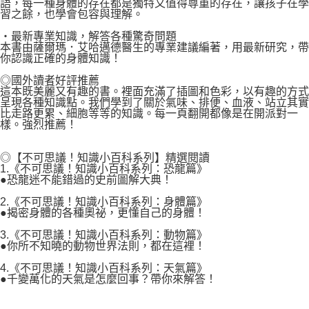
語，每一種身體的存在都是獨特又值得尊重的存在，讓孩子在學
習之餘，也學會包容與理解。
・最新專業知識，解答各種驚奇問題
本書由薩爾瑪．艾哈邁德醫生的專業建議編著，用最新研究，帶
你認識正確的身體知識！
◎國外讀者好評推薦
這本既美麗又有趣的書。裡面充滿了插圖和色彩，以有趣的方式
呈現各種知識點。我們學到了關於氣味、排便、血液、站立其實
比走路更累、細胞等等的知識。每一頁翻開都像是在開派對一
樣。強烈推薦！
◎【不可思議！知識小百科系列】精選閱讀
1.《不可思議！知識小百科系列：恐龍篇》
●恐龍迷不能錯過的史前圖解大典！
2.《不可思議！知識小百科系列：身體篇》
●揭密身體的各種奧祕，更懂自己的身體！
3.《不可思議！知識小百科系列：動物篇》
●你所不知曉的動物世界法則，都在這裡！
4.《不可思議！知識小百科系列：天氣篇》
●千變萬化的天氣是怎麼回事？帶你來解答！