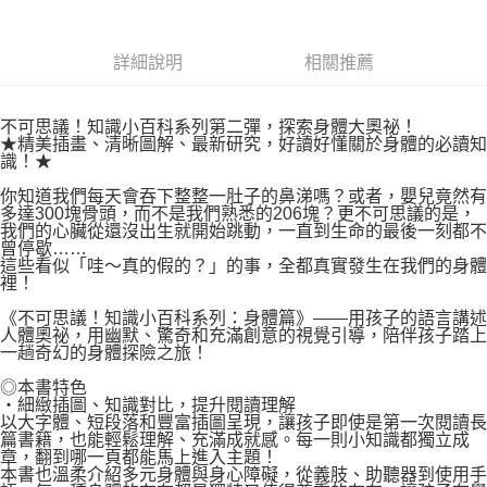
付款後7-11取貨
２．關於個人資料處理事宜，請瀏覽以下網址：
每筆NT$80，滿NT$500(含以上)免運費
https://aftee.tw/terms/#terms3
３．未成年的使用者請事先徵得法定代理人或監護人之同意方可使用
詳細說明
相關推薦
宅配
「AFTEE先享後付」，若未經同意申辦者引起之損失，本公司不負相關責
任。
每筆NT$100，滿NT$800(含以上)免運費
４．使用「AFTEE先享後付」時，將依據個別帳號之用戶狀況，依本公司即
不可思議！知識小百科系列第二彈，探索身體大奧祕！
時審查核予不同之上限額度；若仍有額度不足之情形，本公司將視審查結果
國家/地區配送
查看運費
★精美插畫、清晰圖解、最新研究，好讀好懂關於身體的必讀知
請求用戶進行身份認證。
識！★
５．嚴禁一人註冊多個帳號或使用他人資訊註冊。若發現惡意使用之情形，
恩沛科技股份有限公司將有權停止該用戶之使用額度並採取法律行動。
你知道我們每天會吞下整整一肚子的鼻涕嗎？或者，嬰兒竟然有
多達300塊骨頭，而不是我們熟悉的206塊？更不可思議的是，
我們的心臟從還沒出生就開始跳動，一直到生命的最後一刻都不
曾停歇……
這些看似「哇～真的假的？」的事，全都真實發生在我們的身體
裡！
《不可思議！知識小百科系列：身體篇》——用孩子的語言講述
人體奧祕，用幽默、驚奇和充滿創意的視覺引導，陪伴孩子踏上
一趟奇幻的身體探險之旅！
◎本書特色
・細緻插圖、知識對比，提升閱讀理解
以大字體、短段落和豐富插圖呈現，讓孩子即使是第一次閱讀長
篇書籍，也能輕鬆理解、充滿成就感。每一則小知識都獨立成
章，翻到哪一頁都能馬上進入主題！
本書也溫柔介紹多元身體與身心障礙，從義肢、助聽器到使用手