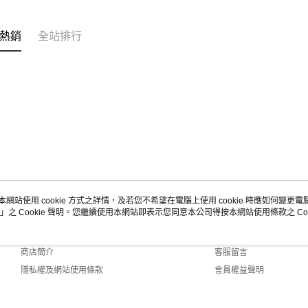
熱銷
全站排行
本網站使用 cookie 方式之詳情，及若您不希望在電腦上使用 cookie 時應如何變更電腦的
」之 Cookie 聲明。您繼續使用本網站即表示您同意本公司得按本網站使用條款之 Coo
關於我們
客服資訊
品牌故事
購物說明
商店簡介
客服留言
隱私權及網站使用條款
會員權益聲明
聯絡我們