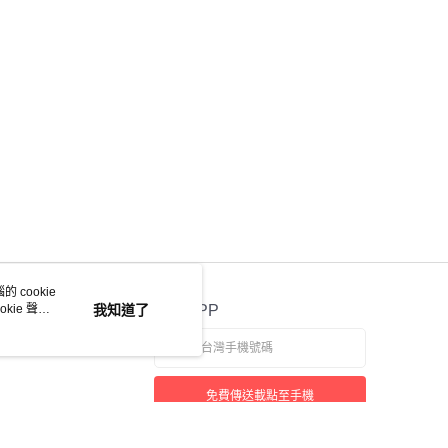
 cookie
kie 聲明
我知道了
官方APP
免費傳送載點至手機