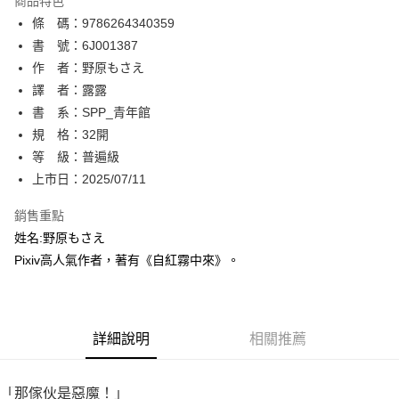
商品特色
相關說明
條 碼：9786264340359
【關於「AFTEE先享後付」】
ATM付款
AFTEE先享後付是「在收到商品之後才付款」的支付方式。 讓您購物簡單
書 號：6J001387
便利好安心！
作 者：野原もさえ
１．簡單：不需註冊會員、不需綁卡、不需儲值。
運送方式
譯 者：露露
２．便利：只要手機號碼，簡訊認證，即可結帳。
３．安心：先確認商品／服務後，再付款。
書 系：SPP_青年館
全家取貨付款
規 格：32開
每筆NT$80，滿NT$500(含以上)免運費
【「AFTEE先享後付」結帳流程】
１．於結帳方式選擇「AFTEE先享後付」後，將跳轉至「AFTEE先享後付」
等 級：普遍級
付款後全家取貨
結帳頁面，進行簡訊認證並確認金額後，即可完成結帳。
上市日：2025/07/11
２．訂單成立數日內，您將收到繳費通知簡訊。
每筆NT$80，滿NT$500(含以上)免運費
３．收到繳費通知簡訊後14天內，點擊此簡訊中的連結，可透過四大超商／
銷售重點
ATM／網路銀行／等多元方式進行付款，方視為交易完成。
萊爾富取貨付款
※ 請注意：結帳手續完成當下不需立刻繳費，但若您需要取消訂單，請聯絡
姓名:野原もさえ
每筆NT$80，滿NT$500(含以上)免運費
購買商品的店家。未經商家同意取消之訂單仍視為有效，需透過AFTEE先享
Pixiv高人氣作者，著有《自紅霧中來》。
後付繳納相關費用。
付款後萊爾富取貨
※ 交易是否成功請以「AFTEE先享後付 」之結帳頁面顯示為準，若有關於
是否繳費成功／繳費後需取消欲退款等相關疑問，請聯繫「AFTEE先享後付
每筆NT$80，滿NT$500(含以上)免運費
客戶支援中心」
https://netprotections.freshdesk.com/support/home
詳細說明
相關推薦
7-11取貨付款
【注意事項】
１．透過由恩沛科技股份有限公司提供之「AFTEE先享後付」服務完成之交
每筆NT$80，滿NT$500(含以上)免運費
易，需依本服務之必要範圍內提供個人資料，並將交易相關給付款項請求債
「那傢伙是惡魔！」
權轉讓予恩沛科技股份有限公司。