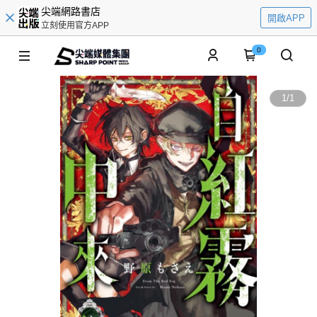
尖端網路書店
開啟APP
立刻使用官方APP
0
1
/
1