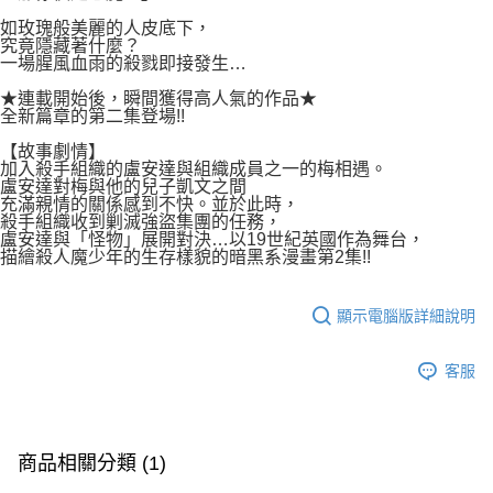
付款後7-11取貨
２．關於個人資料處理事宜，請瀏覽以下網址：
如玫瑰般美麗的人皮底下，
每筆NT$80，滿NT$500(含以上)免運費
https://aftee.tw/terms/#terms3
究竟隱藏著什麼？
３．未成年的使用者請事先徵得法定代理人或監護人之同意方可使用
一場腥風血雨的殺戮即接發生…
宅配
「AFTEE先享後付」，若未經同意申辦者引起之損失，本公司不負相關責
任。
★連載開始後，瞬間獲得高人氣的作品★
每筆NT$100，滿NT$800(含以上)免運費
全新篇章的第二集登場!!
４．使用「AFTEE先享後付」時，將依據個別帳號之用戶狀況，依本公司即
時審查核予不同之上限額度；若仍有額度不足之情形，本公司將視審查結果
國家/地區配送
查看運費
【故事劇情】
請求用戶進行身份認證。
加入殺手組織的盧安達與組織成員之一的梅相遇。
５．嚴禁一人註冊多個帳號或使用他人資訊註冊。若發現惡意使用之情形，
盧安達對梅與他的兒子凱文之間
恩沛科技股份有限公司將有權停止該用戶之使用額度並採取法律行動。
充滿親情的關係感到不快。並於此時，
殺手組織收到剿滅強盜集團的任務，
盧安達與「怪物」展開對決…以19世紀英國作為舞台，
描繪殺人魔少年的生存樣貌的暗黑系漫畫第2集!!
顯示電腦版詳細說明
客服
商品相關分類 (1)