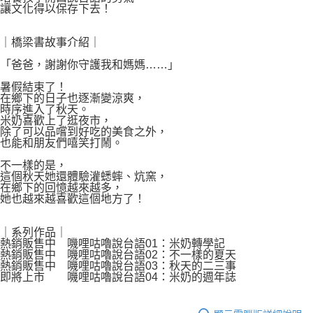
讓文化得以保存下去！
｜橋梁書故事介紹｜
「爸爸，謝謝你守護我和媽媽……」
暑假結束了！
在鄉下的日子也逐漸變涼爽，
時序進入了秋天。
米奶喜歡上了逛夜市，
除了可以品嚐到好吃的美食之外，
也能和朋友們嘻笑打鬧。
不一樣的是，
這個秋天她還體驗灌蟋蟀、炕窯，
在鄉下的回憶越來越多，
她也越來越喜歡這個地方了！
｜系列作品｜
熱銷販售中 嘰哩咕嚕說台語01：米奶轉學記
熱銷販售中 嘰哩咕嚕說台語02：不一樣的夏天
熱銷販售中 嘰哩咕嚕說台語03：秋天的二三事
即將上市 嘰哩咕嚕說台語04：米奶的週年誌