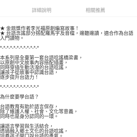
易，需依本服務之必要範圍內提供個人資料，並將交易相關給付款項請求債
權轉讓予恩沛科技股份有限公司。
付款後7-11取貨
詳細說明
相關推薦
２．關於個人資料處理事宜，請瀏覽以下網址：
每筆NT$80，滿NT$500(含以上)免運費
https://aftee.tw/terms/#terms3
３．未成年的使用者請事先徵得法定代理人或監護人之同意方可使用
宅配
★ 金鼎獎作者李光福原創編寫故事！
「AFTEE先享後付」，若未經同意申辦者引起之損失，本公司不負相關責
★ 台語念謠部分搭配羅馬字及音檔，邊聽邊讀，適合作為台語
任。
每筆NT$100，滿NT$800(含以上)免運費
入門讀物。
４．使用「AFTEE先享後付」時，將依據個別帳號之用戶狀況，依本公司即
時審查核予不同之上限額度；若仍有額度不足之情形，本公司將視審查結果
國家/地區配送
查看運費
*-*-*-*-*-*-*-*-*-*-*-*
請求用戶進行身份認證。
５．嚴禁一人註冊多個帳號或使用他人資訊註冊。若發現惡意使用之情形，
本系列是全臺第一套台語唸謠橋梁書，
以原創中文故事內容搭配插畫，
恩沛科技股份有限公司將有權停止該用戶之使用額度並採取法律行動。
同時穿插生動活潑的台語唸謠，
讓孩子從故事中認識台語，
逐步提升台語力！
*-*-*-*-*-*-*-*-*-*-*-*
為什麼要學台語？
台語教育有助於語言保存，
除了維護人權、社會、文化等意義，
同時也是身分認同的一環。
讓語言學習與生活結合，
透過融入鄉土文化的台語唸謠，
培養孩子開口說台語的勇氣。