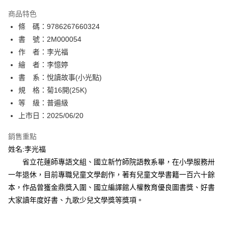
AFTEE先享後付
商品特色
相關說明
條 碼：9786267660324
【關於「AFTEE先享後付」】
ATM付款
AFTEE先享後付是「在收到商品之後才付款」的支付方式。 讓您購物簡單
書 號：2M000054
便利好安心！
作 者：李光福
１．簡單：不需註冊會員、不需綁卡、不需儲值。
運送方式
繪 者：李憶婷
２．便利：只要手機號碼，簡訊認證，即可結帳。
３．安心：先確認商品／服務後，再付款。
書 系：悅讀故事(小光點)
全家取貨付款
規 格：菊16開(25K)
每筆NT$80，滿NT$500(含以上)免運費
【「AFTEE先享後付」結帳流程】
１．於結帳方式選擇「AFTEE先享後付」後，將跳轉至「AFTEE先享後付」
等 級：普遍級
付款後全家取貨
結帳頁面，進行簡訊認證並確認金額後，即可完成結帳。
上市日：2025/06/20
２．訂單成立數日內，您將收到繳費通知簡訊。
每筆NT$80，滿NT$500(含以上)免運費
３．收到繳費通知簡訊後14天內，點擊此簡訊中的連結，可透過四大超商／
銷售重點
ATM／網路銀行／等多元方式進行付款，方視為交易完成。
萊爾富取貨付款
※ 請注意：結帳手續完成當下不需立刻繳費，但若您需要取消訂單，請聯絡
姓名:李光福
每筆NT$80，滿NT$500(含以上)免運費
購買商品的店家。未經商家同意取消之訂單仍視為有效，需透過AFTEE先享
省立花蓮師專語文組、國立新竹師院語教系畢，在小學服務卅
後付繳納相關費用。
一年退休，目前專職兒童文學創作，著有兒童文學書籍一百六十餘
付款後萊爾富取貨
※ 交易是否成功請以「AFTEE先享後付 」之結帳頁面顯示為準，若有關於
是否繳費成功／繳費後需取消欲退款等相關疑問，請聯繫「AFTEE先享後付
本，作品曾獲金鼎獎入圍、國立編譯館人權教育優良圖書獎、好書
每筆NT$80，滿NT$500(含以上)免運費
客戶支援中心」
https://netprotections.freshdesk.com/support/home
大家讀年度好書、九歌少兒文學獎等獎項。
7-11取貨付款
【注意事項】
１．透過由恩沛科技股份有限公司提供之「AFTEE先享後付」服務完成之交
每筆NT$80，滿NT$500(含以上)免運費