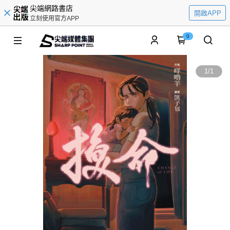
尖端網路書店
開啟APP
立刻使用官方APP
0
1
/
1