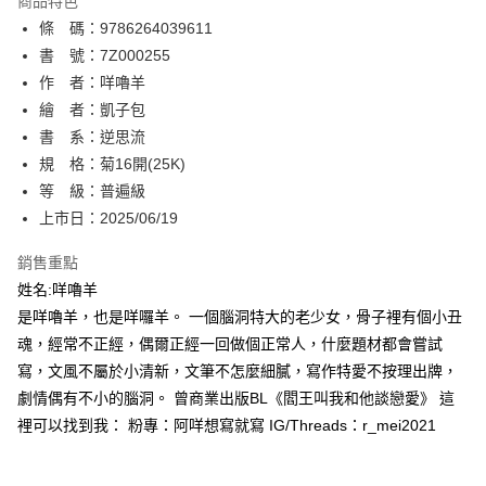
商品特色
相關說明
條 碼：9786264039611
【關於「AFTEE先享後付」】
ATM付款
AFTEE先享後付是「在收到商品之後才付款」的支付方式。 讓您購物簡單
書 號：7Z000255
便利好安心！
作 者：咩嚕羊
１．簡單：不需註冊會員、不需綁卡、不需儲值。
運送方式
繪 者：凱子包
２．便利：只要手機號碼，簡訊認證，即可結帳。
３．安心：先確認商品／服務後，再付款。
書 系：逆思流
全家取貨付款
規 格：菊16開(25K)
每筆NT$80，滿NT$500(含以上)免運費
【「AFTEE先享後付」結帳流程】
１．於結帳方式選擇「AFTEE先享後付」後，將跳轉至「AFTEE先享後付」
等 級：普遍級
付款後全家取貨
結帳頁面，進行簡訊認證並確認金額後，即可完成結帳。
上市日：2025/06/19
２．訂單成立數日內，您將收到繳費通知簡訊。
每筆NT$80，滿NT$500(含以上)免運費
３．收到繳費通知簡訊後14天內，點擊此簡訊中的連結，可透過四大超商／
銷售重點
ATM／網路銀行／等多元方式進行付款，方視為交易完成。
萊爾富取貨付款
※ 請注意：結帳手續完成當下不需立刻繳費，但若您需要取消訂單，請聯絡
姓名:咩嚕羊
每筆NT$80，滿NT$500(含以上)免運費
購買商品的店家。未經商家同意取消之訂單仍視為有效，需透過AFTEE先享
是咩嚕羊，也是咩囉羊。 一個腦洞特大的老少女，骨子裡有個小丑
後付繳納相關費用。
魂，經常不正經，偶爾正經一回做個正常人，什麼題材都會嘗試
付款後萊爾富取貨
※ 交易是否成功請以「AFTEE先享後付 」之結帳頁面顯示為準，若有關於
是否繳費成功／繳費後需取消欲退款等相關疑問，請聯繫「AFTEE先享後付
寫，文風不屬於小清新，文筆不怎麼細膩，寫作特愛不按理出牌，
每筆NT$80，滿NT$500(含以上)免運費
客戶支援中心」
https://netprotections.freshdesk.com/support/home
劇情偶有不小的腦洞。 曾商業出版BL《閻王叫我和他談戀愛》 這
7-11取貨付款
裡可以找到我： 粉專：阿咩想寫就寫 IG/Threads：r_mei2021
【注意事項】
１．透過由恩沛科技股份有限公司提供之「AFTEE先享後付」服務完成之交
每筆NT$80，滿NT$500(含以上)免運費
易，需依本服務之必要範圍內提供個人資料，並將交易相關給付款項請求債
權轉讓予恩沛科技股份有限公司。