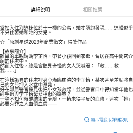
付款後7-11取貨
２．關於個人資料處理事宜，請瀏覽以下網址：
每筆NT$80，滿NT$500(含以上)免運費
詳細說明
相關推薦
https://aftee.tw/terms/#terms3
３．未成年的使用者請事先徵得法定代理人或監護人之同意方可使用
宅配
「AFTEE先享後付」，若未經同意申辦者引起之損失，本公司不負相關責
任。
每筆NT$100，滿NT$800(含以上)免運費
當她入住到這棟位於十一樓的公寓，她才隱約發現……這裡似乎
４．使用「AFTEE先享後付」時，將依據個別帳號之用戶狀況，依本公司即
不只住著她和她的女兒。
時審查核予不同之上限額度；若仍有額度不足之情形，本公司將視審查結果
國家/地區配送
查看運費
☆「原創星球2023年商業徵文」得獎作品
請求用戶進行身份認證。
５．嚴禁一人註冊多個帳號或使用他人資訊註冊。若發現惡意使用之情形，
【故事簡介】
恩沛科技股份有限公司將有權停止該用戶之使用額度並採取法律行動。
離異的單親媽媽李芷怡，帶著小孩回到家鄉，暫居在高中閨密介
紹的住處中。
然而入住後，總是會聽見奇怪的女人哭喊著：「救……救
我……」
在這樣詭異的住處裡身心瀕臨崩潰的李芷怡，某次甚至差點將自
己的女兒押入水盆中溺斃，
好在鄰居警官撞見後把小女孩救起，並從警官口中得知當年他也
經手過與李芷怡母女相似的懸案？
一場不知何時能結束的夢魘，一樁未得平反的血債，這次「祂」
必要有罪之人血債血償——
顯示電腦版詳細說明