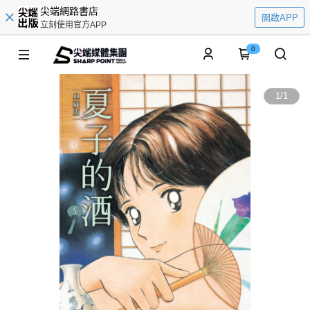
尖端網路書店
開啟APP
立刻使用官方APP
0
1
/
1