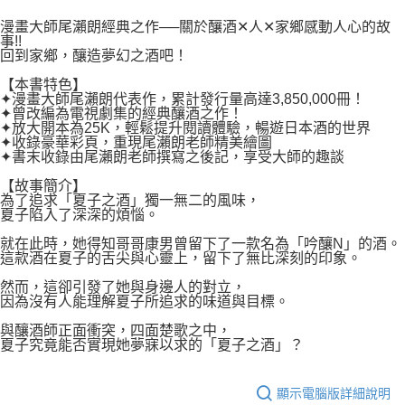
２．關於個人資料處理事宜，請瀏覽以下網址：
每筆NT$80，滿NT$500(含以上)免運費
https://aftee.tw/terms/#terms3
漫畫大師尾瀨朗經典之作──關於釀酒✕人✕家鄉感動人心的故
３．未成年的使用者請事先徵得法定代理人或監護人之同意方可使用
事!!
宅配
「AFTEE先享後付」，若未經同意申辦者引起之損失，本公司不負相關責
回到家鄉，釀造夢幻之酒吧！
任。
每筆NT$100，滿NT$800(含以上)免運費
４．使用「AFTEE先享後付」時，將依據個別帳號之用戶狀況，依本公司即
【本書特色】
✦漫畫大師尾瀨朗代表作，累計發行量高達3,850,000冊！
時審查核予不同之上限額度；若仍有額度不足之情形，本公司將視審查結果
國家/地區配送
查看運費
✦曾改編為電視劇集的經典釀酒之作！
請求用戶進行身份認證。
✦放大開本為25K，輕鬆提升閱讀體驗，暢遊日本酒的世界
５．嚴禁一人註冊多個帳號或使用他人資訊註冊。若發現惡意使用之情形，
✦收錄豪華彩頁，重現尾瀨朗老師精美繪圖
恩沛科技股份有限公司將有權停止該用戶之使用額度並採取法律行動。
✦書末收錄由尾瀨朗老師撰寫之後記，享受大師的趣談
【故事簡介】
為了追求「夏子之酒」獨一無二的風味，
夏子陷入了深深的煩惱。
就在此時，她得知哥哥康男曾留下了一款名為「吟釀N」的酒。
這款酒在夏子的舌尖與心靈上，留下了無比深刻的印象。
然而，這卻引發了她與身邊人的對立，
因為沒有人能理解夏子所追求的味道與目標。
與釀酒師正面衝突，四面楚歌之中，
夏子究竟能否實現她夢寐以求的「夏子之酒」？
顯示電腦版詳細說明