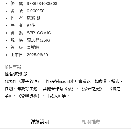
條 碼：9786264038508
【關於「AFTEE先享後付」】
ATM付款
AFTEE先享後付是「在收到商品之後才付款」的支付方式。 讓您購物簡單
書 號：6I000950
便利好安心！
作 者：尾瀨 朗
１．簡單：不需註冊會員、不需綁卡、不需儲值。
運送方式
譯 者：銀花
２．便利：只要手機號碼，簡訊認證，即可結帳。
３．安心：先確認商品／服務後，再付款。
書 系：SPP_COMIC
全家取貨付款
規 格：菊16開(25K)
每筆NT$80，滿NT$500(含以上)免運費
【「AFTEE先享後付」結帳流程】
１．於結帳方式選擇「AFTEE先享後付」後，將跳轉至「AFTEE先享後付」
等 級：普遍級
付款後全家取貨
結帳頁面，進行簡訊認證並確認金額後，即可完成結帳。
上市日：2025/06/20
２．訂單成立數日內，您將收到繳費通知簡訊。
每筆NT$80，滿NT$500(含以上)免運費
３．收到繳費通知簡訊後14天內，點擊此簡訊中的連結，可透過四大超商／
銷售重點
ATM／網路銀行／等多元方式進行付款，方視為交易完成。
萊爾富取貨付款
※ 請注意：結帳手續完成當下不需立刻繳費，但若您需要取消訂單，請聯絡
姓名:尾瀨 朗
每筆NT$80，滿NT$500(含以上)免運費
購買商品的店家。未經商家同意取消之訂單仍視為有效，需透過AFTEE先享
代表作《夏子的酒》，作品多描寫日本社會議題，如農業、種族、
後付繳納相關費用。
性別、傳統等主題。 其他著作有《家》、《奈津之藏》、《實之
付款後萊爾富取貨
※ 交易是否成功請以「AFTEE先享後付 」之結帳頁面顯示為準，若有關於
是否繳費成功／繳費後需取消欲退款等相關疑問，請聯繫「AFTEE先享後付
華》、《登峰造極》、《藏人》等。
每筆NT$80，滿NT$500(含以上)免運費
客戶支援中心」
https://netprotections.freshdesk.com/support/home
7-11取貨付款
【注意事項】
１．透過由恩沛科技股份有限公司提供之「AFTEE先享後付」服務完成之交
每筆NT$80，滿NT$500(含以上)免運費
易，需依本服務之必要範圍內提供個人資料，並將交易相關給付款項請求債
詳細說明
相關推薦
權轉讓予恩沛科技股份有限公司。
付款後7-11取貨