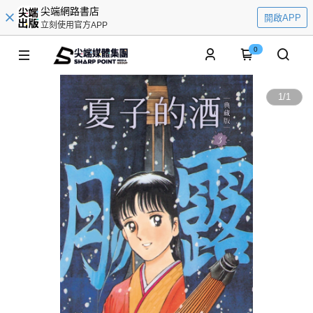
尖端網路書店
開啟APP
立刻使用官方APP
0
1
/
1