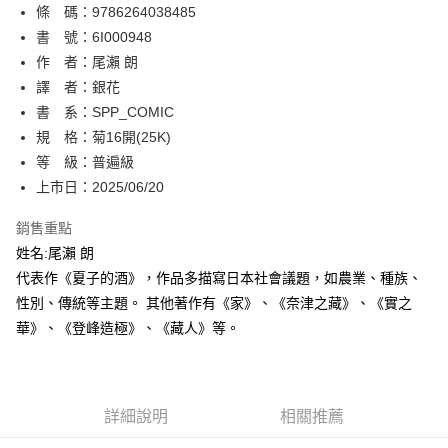
條 碼：9786264038485
【關於「AFTEE先享後付」】
ATM付款
AFTEE先享後付是「在收到商品之後才付款」的支付方式。 讓您購物簡單
書 號：6I000948
便利好安心！
作 者：尾瀨 朗
１．簡單：不需註冊會員、不需綁卡、不需儲值。
運送方式
譯 者：銀花
２．便利：只要手機號碼，簡訊認證，即可結帳。
３．安心：先確認商品／服務後，再付款。
書 系：SPP_COMIC
全家取貨付款
規 格：菊16開(25K)
每筆NT$80，滿NT$500(含以上)免運費
【「AFTEE先享後付」結帳流程】
１．於結帳方式選擇「AFTEE先享後付」後，將跳轉至「AFTEE先享後付」
等 級：普遍級
付款後全家取貨
結帳頁面，進行簡訊認證並確認金額後，即可完成結帳。
上市日：2025/06/20
２．訂單成立數日內，您將收到繳費通知簡訊。
每筆NT$80，滿NT$500(含以上)免運費
３．收到繳費通知簡訊後14天內，點擊此簡訊中的連結，可透過四大超商／
銷售重點
ATM／網路銀行／等多元方式進行付款，方視為交易完成。
萊爾富取貨付款
※ 請注意：結帳手續完成當下不需立刻繳費，但若您需要取消訂單，請聯絡
姓名:尾瀨 朗
每筆NT$80，滿NT$500(含以上)免運費
購買商品的店家。未經商家同意取消之訂單仍視為有效，需透過AFTEE先享
代表作《夏子的酒》，作品多描寫日本社會議題，如農業、種族、
後付繳納相關費用。
性別、傳統等主題。 其他著作有《家》、《奈津之藏》、《實之
付款後萊爾富取貨
※ 交易是否成功請以「AFTEE先享後付 」之結帳頁面顯示為準，若有關於
是否繳費成功／繳費後需取消欲退款等相關疑問，請聯繫「AFTEE先享後付
華》、《登峰造極》、《藏人》等。
每筆NT$80，滿NT$500(含以上)免運費
客戶支援中心」
https://netprotections.freshdesk.com/support/home
7-11取貨付款
【注意事項】
１．透過由恩沛科技股份有限公司提供之「AFTEE先享後付」服務完成之交
每筆NT$80，滿NT$500(含以上)免運費
易，需依本服務之必要範圍內提供個人資料，並將交易相關給付款項請求債
詳細說明
相關推薦
權轉讓予恩沛科技股份有限公司。
付款後7-11取貨