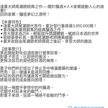
２．關於個人資料處理事宜，請瀏覽以下網址：
每筆NT$80，滿NT$500(含以上)免運費
https://aftee.tw/terms/#terms3
漫畫大師尾瀨朗經典之作──關於釀酒✕人✕家鄉感動人心的故
３．未成年的使用者請事先徵得法定代理人或監護人之同意方可使用
事!!
宅配
「AFTEE先享後付」，若未經同意申辦者引起之損失，本公司不負相關責
回到家鄉，釀造夢幻之酒吧！
任。
每筆NT$100，滿NT$800(含以上)免運費
【本書特色】
４．使用「AFTEE先享後付」時，將依據個別帳號之用戶狀況，依本公司即
✦漫畫大師尾瀨朗代表作，累計發行量高達3,850,000冊！
時審查核予不同之上限額度；若仍有額度不足之情形，本公司將視審查結果
國家/地區配送
查看運費
✦曾改編為電視劇集的經典釀酒之作！
請求用戶進行身份認證。
✦放大開本為25K，輕鬆提升閱讀體驗，暢遊日本酒的世界
５．嚴禁一人註冊多個帳號或使用他人資訊註冊。若發現惡意使用之情形，
✦收錄豪華彩頁，重現尾瀨朗老師精美繪圖
恩沛科技股份有限公司將有權停止該用戶之使用額度並採取法律行動。
✦書末收錄由尾瀨朗老師撰寫之後記，享受大師的趣談
【故事簡介】
黑岩開始對佐伯酒造進行營業妨害，
對夏子而言，比起他的做法，
更無法容忍的是他對好酒的侮辱。
夏子他們終於提出了停止空中噴灑農藥的建議。
然而，這一建議未能得到回應，
村莊的政府和市議員等也開始施加壓力，
將栽培會的成員推向困境。
這是一場關乎夢想中的吟釀酒、
也關乎村莊未來的戰鬥。
對夏子來說，這是一場絕不能輸的鬥爭。