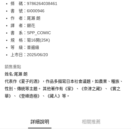
條 碼：9786264038461
【關於「AFTEE先享後付」】
ATM付款
AFTEE先享後付是「在收到商品之後才付款」的支付方式。 讓您購物簡單
書 號：6I000946
便利好安心！
作 者：尾瀨 朗
１．簡單：不需註冊會員、不需綁卡、不需儲值。
運送方式
譯 者：銀花
２．便利：只要手機號碼，簡訊認證，即可結帳。
３．安心：先確認商品／服務後，再付款。
書 系：SPP_COMIC
全家取貨付款
規 格：菊16開(25K)
每筆NT$80，滿NT$500(含以上)免運費
【「AFTEE先享後付」結帳流程】
１．於結帳方式選擇「AFTEE先享後付」後，將跳轉至「AFTEE先享後付」
等 級：普遍級
付款後全家取貨
結帳頁面，進行簡訊認證並確認金額後，即可完成結帳。
上市日：2025/06/20
２．訂單成立數日內，您將收到繳費通知簡訊。
每筆NT$80，滿NT$500(含以上)免運費
３．收到繳費通知簡訊後14天內，點擊此簡訊中的連結，可透過四大超商／
銷售重點
ATM／網路銀行／等多元方式進行付款，方視為交易完成。
萊爾富取貨付款
※ 請注意：結帳手續完成當下不需立刻繳費，但若您需要取消訂單，請聯絡
姓名:尾瀨 朗
每筆NT$80，滿NT$500(含以上)免運費
購買商品的店家。未經商家同意取消之訂單仍視為有效，需透過AFTEE先享
代表作《夏子的酒》，作品多描寫日本社會議題，如農業、種族、
後付繳納相關費用。
性別、傳統等主題。 其他著作有《家》、《奈津之藏》、《實之
付款後萊爾富取貨
※ 交易是否成功請以「AFTEE先享後付 」之結帳頁面顯示為準，若有關於
是否繳費成功／繳費後需取消欲退款等相關疑問，請聯繫「AFTEE先享後付
華》、《登峰造極》、《藏人》等。
每筆NT$80，滿NT$500(含以上)免運費
客戶支援中心」
https://netprotections.freshdesk.com/support/home
7-11取貨付款
【注意事項】
１．透過由恩沛科技股份有限公司提供之「AFTEE先享後付」服務完成之交
每筆NT$80，滿NT$500(含以上)免運費
易，需依本服務之必要範圍內提供個人資料，並將交易相關給付款項請求債
詳細說明
相關推薦
權轉讓予恩沛科技股份有限公司。
付款後7-11取貨