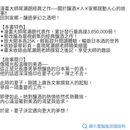
２．關於個人資料處理事宜，請瀏覽以下網址：
每筆NT$80，滿NT$500(含以上)免運費
https://aftee.tw/terms/#terms3
漫畫大師尾瀨朗經典之作──關於釀酒✕人✕家鄉感動人心的故
３．未成年的使用者請事先徵得法定代理人或監護人之同意方可使用
事!!
宅配
「AFTEE先享後付」，若未經同意申辦者引起之損失，本公司不負相關責
回到家鄉，釀造夢幻之酒吧！
任。
每筆NT$100，滿NT$800(含以上)免運費
４．使用「AFTEE先享後付」時，將依據個別帳號之用戶狀況，依本公司即
【本書特色】
✦漫畫大師尾瀨朗代表作，累計發行量高達3,850,000冊！
時審查核予不同之上限額度；若仍有額度不足之情形，本公司將視審查結果
國家/地區配送
查看運費
✦曾改編為電視劇集的經典釀酒之作！
請求用戶進行身份認證。
✦放大開本為25K，輕鬆提升閱讀體驗，暢遊日本酒的世界
５．嚴禁一人註冊多個帳號或使用他人資訊註冊。若發現惡意使用之情形，
✦收錄豪華彩頁，重現尾瀨朗老師精美繪圖
恩沛科技股份有限公司將有權停止該用戶之使用額度並採取法律行動。
✦書末收錄由尾瀨朗老師撰寫之後記，享受大師的趣談
【故事簡介】
像陽光般溫暖的美酒──
這正是兄長康男夢想釀造的日本第一的酒。
他的話語深深烙印在夏子心中，揮之不去。
此時的夏子，剛踏上廣告文案撰寫人的起點，
參與一項重要的工作。
即便如此，她對釀酒的熱情依然炙熱難捨，
內心滿溢著對美酒的渴望與追求。
於是，夏子決定邁向更大的夢想！
顯示電腦版詳細說明