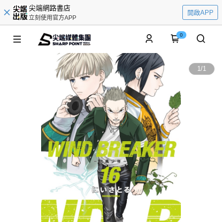
尖端網路書店
開啟APP
立刻使用官方APP
0
1
/
1