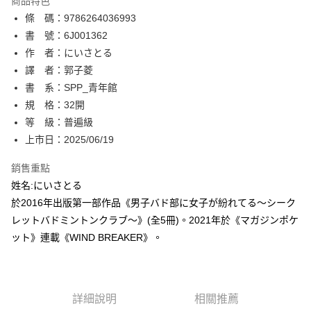
商品特色
相關說明
條 碼：9786264036993
【關於「AFTEE先享後付」】
ATM付款
AFTEE先享後付是「在收到商品之後才付款」的支付方式。 讓您購物簡單
書 號：6J001362
便利好安心！
作 者：にいさとる
１．簡單：不需註冊會員、不需綁卡、不需儲值。
運送方式
譯 者：郭子菱
２．便利：只要手機號碼，簡訊認證，即可結帳。
３．安心：先確認商品／服務後，再付款。
書 系：SPP_青年館
全家取貨付款
規 格：32開
每筆NT$80，滿NT$500(含以上)免運費
【「AFTEE先享後付」結帳流程】
１．於結帳方式選擇「AFTEE先享後付」後，將跳轉至「AFTEE先享後付」
等 級：普遍級
付款後全家取貨
結帳頁面，進行簡訊認證並確認金額後，即可完成結帳。
上市日：2025/06/19
２．訂單成立數日內，您將收到繳費通知簡訊。
每筆NT$80，滿NT$500(含以上)免運費
３．收到繳費通知簡訊後14天內，點擊此簡訊中的連結，可透過四大超商／
銷售重點
ATM／網路銀行／等多元方式進行付款，方視為交易完成。
萊爾富取貨付款
※ 請注意：結帳手續完成當下不需立刻繳費，但若您需要取消訂單，請聯絡
姓名:にいさとる
每筆NT$80，滿NT$500(含以上)免運費
購買商品的店家。未經商家同意取消之訂單仍視為有效，需透過AFTEE先享
於2016年出版第一部作品《男子バド部に女子が紛れてる〜シーク
後付繳納相關費用。
レットバドミントンクラブ〜》(全5冊)。2021年於《マガジンポケ
付款後萊爾富取貨
※ 交易是否成功請以「AFTEE先享後付 」之結帳頁面顯示為準，若有關於
是否繳費成功／繳費後需取消欲退款等相關疑問，請聯繫「AFTEE先享後付
ット》連載《WIND BREAKER》。
每筆NT$80，滿NT$500(含以上)免運費
客戶支援中心」
https://netprotections.freshdesk.com/support/home
7-11取貨付款
【注意事項】
１．透過由恩沛科技股份有限公司提供之「AFTEE先享後付」服務完成之交
每筆NT$80，滿NT$500(含以上)免運費
易，需依本服務之必要範圍內提供個人資料，並將交易相關給付款項請求債
詳細說明
相關推薦
權轉讓予恩沛科技股份有限公司。