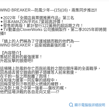
付款後7-11取貨
２．關於個人資料處理事宜，請瀏覽以下網址：
每筆NT$80，滿NT$500(含以上)免運費
https://aftee.tw/terms/#terms3
WIND BREAKER—防風少年—(15)(16)，兩集同步推出!!
３．未成年的使用者請事先徵得法定代理人或監護人之同意方可使用
宅配
「AFTEE先享後付」，若未經同意申辦者引起之損失，本公司不負相關責
✦2022年「全國店員票選推薦作品」第三名
任。
✦日本AMAZON平均4.7星超高評價！
每筆NT$100，滿NT$800(含以上)免運費
✦發售即再版！累計發行122萬冊的超話題之作！
４．使用「AFTEE先享後付」時，將依據個別帳號之用戶狀況，依本公司即
✦TV動畫由CloverWorks 公司擔綱製作，第二季2025年即將開
時審查核予不同之上限額度；若仍有額度不足之情形，本公司將視審查結果
國家/地區配送
查看運費
播!!
請求用戶進行身份認證。
５．嚴禁一人註冊多個帳號或使用他人資訊註冊。若發現惡意使用之情形，
「鎮上的人們稱為了守護城鎮而戰的他們為──
恩沛科技股份有限公司將有權停止該用戶之使用額度並採取法律行動。
WIND BREAKER，這座城鎮最強的盾。」
【內容簡介】
集結於風鈴的最強援軍！
升起反擊的狼煙吧!!
這場賭上防風鈴存亡而與前風鈴之間拉開序幕的全面戰爭，
因為過去曾交鋒過的獅子頭連等人前來救援，
在千鈞一髮之際脫離了困境！
在和強力援軍一同反擊的過程中，
因梅宮受到汙辱而怒火燃燒的椿野，
以及對上烽之中第一強者──盤杖的梶，
他們這場決戰的各自走向又是──!?
顯示電腦版詳細說明