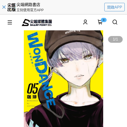
尖端網路書店
開啟APP
立刻使用官方APP
0
1
/
1