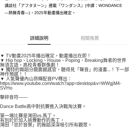
付款後7-11取貨
２．關於個人資料處理事宜，請瀏覽以下網址：
講談社「アフタヌーン」連載『ワンダンス』(中譯：WONDANCE
每筆NT$80，滿NT$500(含以上)免運費
https://aftee.tw/terms/#terms3
—熱舞青春—)，2025年動畫播出確定。
３．未成年的使用者請事先徵得法定代理人或監護人之同意方可使用
宅配
「AFTEE先享後付」，若未經同意申辦者引起之損失，本公司不負相關責
任。
每筆NT$100，滿NT$800(含以上)免運費
４．使用「AFTEE先享後付」時，將依據個別帳號之用戶狀況，依本公司即
時審查核予不同之上限額度；若仍有額度不足之情形，本公司將視審查結果
國家/地區配送
查看運費
詳細說明
相關推薦
請求用戶進行身份認證。
５．嚴禁一人註冊多個帳號或使用他人資訊註冊。若發現惡意使用之情形，
恩沛科技股份有限公司將有權停止該用戶之使用額度並採取法律行動。
▼ TV動畫2025年播出確定，動畫播出在即！
▼ Hip hop、Locking、House、Poping、Breaking舞者的世界
無須言語，高校青春群像劇！
▼ 獨特的舞蹈分鏡震撼感官，聽得見「聲音」的漫畫...！下一部
神作預感！！
▼ 人氣聲優內山昂輝配音PV釋出：
https://www.youtube.com/watch?app=desktop&v=WWgjM4-
SVHo
擊碎音符——
Dance Battle高中對抗賽進入決戰淘汰賽。
第一場比賽是灣田vs.馬丁。
有別於於加入挑釁動作的馬丁，
灣田「忠於音樂」的舞蹈深深吸引所有觀眾。