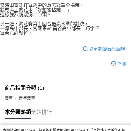
當灣田寄託在舞蹈中的意志籠罩全場時，
觀眾席上的花木「好想獨佔她──」
這樣強烈情感湧上心頭。
另一邊，淘汰賽第１回合最高水準的對決，
一凜高中部長．宮尾恩vs.昌谷高中部長．巧宇千
舞台已經就位。
顯示電腦版詳細說明
客服
商品相關分類 (1)
漫畫
青年漫畫
本分類熱銷
全站排行
本網站中使用 cookie，欲查詢有關本網站使用 cookie 方式之詳情，及若您不希