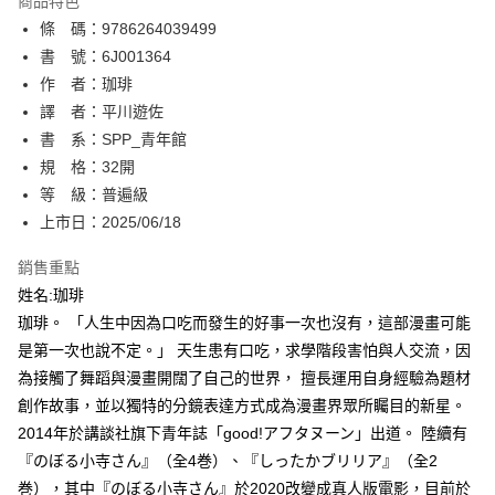
商品特色
相關說明
條 碼：9786264039499
【關於「AFTEE先享後付」】
ATM付款
AFTEE先享後付是「在收到商品之後才付款」的支付方式。 讓您購物簡單
書 號：6J001364
便利好安心！
作 者：珈琲
１．簡單：不需註冊會員、不需綁卡、不需儲值。
運送方式
譯 者：平川遊佐
２．便利：只要手機號碼，簡訊認證，即可結帳。
３．安心：先確認商品／服務後，再付款。
書 系：SPP_青年館
全家取貨付款
規 格：32開
每筆NT$80，滿NT$500(含以上)免運費
【「AFTEE先享後付」結帳流程】
１．於結帳方式選擇「AFTEE先享後付」後，將跳轉至「AFTEE先享後付」
等 級：普遍級
付款後全家取貨
結帳頁面，進行簡訊認證並確認金額後，即可完成結帳。
上市日：2025/06/18
２．訂單成立數日內，您將收到繳費通知簡訊。
每筆NT$80，滿NT$500(含以上)免運費
３．收到繳費通知簡訊後14天內，點擊此簡訊中的連結，可透過四大超商／
銷售重點
ATM／網路銀行／等多元方式進行付款，方視為交易完成。
萊爾富取貨付款
※ 請注意：結帳手續完成當下不需立刻繳費，但若您需要取消訂單，請聯絡
姓名:珈琲
每筆NT$80，滿NT$500(含以上)免運費
購買商品的店家。未經商家同意取消之訂單仍視為有效，需透過AFTEE先享
珈琲。 「人生中因為口吃而發生的好事一次也沒有，這部漫畫可能
後付繳納相關費用。
是第一次也說不定。」 天生患有口吃，求學階段害怕與人交流，因
付款後萊爾富取貨
※ 交易是否成功請以「AFTEE先享後付 」之結帳頁面顯示為準，若有關於
是否繳費成功／繳費後需取消欲退款等相關疑問，請聯繫「AFTEE先享後付
為接觸了舞蹈與漫畫開闊了自己的世界， 擅長運用自身經驗為題材
每筆NT$80，滿NT$500(含以上)免運費
客戶支援中心」
https://netprotections.freshdesk.com/support/home
創作故事，並以獨特的分鏡表達方式成為漫畫界眾所矚目的新星。
7-11取貨付款
2014年於講談社旗下青年誌「good!アフタヌーン」出道。 陸續有
【注意事項】
１．透過由恩沛科技股份有限公司提供之「AFTEE先享後付」服務完成之交
每筆NT$80，滿NT$500(含以上)免運費
『のぼる小寺さん』（全4巻）、『しったかブリリア』（全2
易，需依本服務之必要範圍內提供個人資料，並將交易相關給付款項請求債
巻），其中『のぼる小寺さん』於2020改變成真人版電影，目前於
權轉讓予恩沛科技股份有限公司。