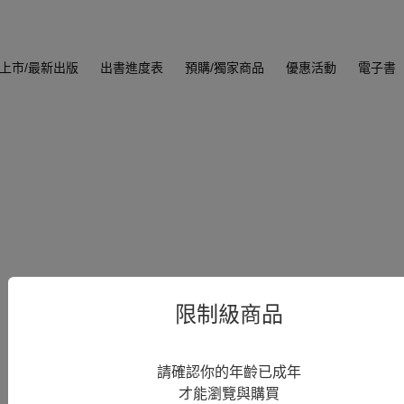
上市/最新出版
出書進度表
預購/獨家商品
優惠活動
電子書
限制級商品
請確認你的年齡已成年
才能瀏覽與購買