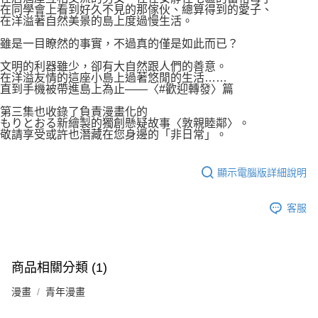
在同學會上看到好久不見的那傢伙、總算得到的愛子、
在洋溢著自然美景的島上度過慢生活。
雖是一目瞭然的事實，不過真的僅是如此而已？
文明的利器雖少，卻有大自然跟人們的善意。
在洋溢友情的這座小島上過著悠閒的生活……
直到手機被帶進島上為止——〈#歡迎轉發〉篇
第三集也收錄了負責漫畫化的
もりとおる新繪製的獨創懸疑故事〈敦親睦鄰〉。
敬請享受或許也潛藏在您身邊的「非日常」。
顯示電腦版詳細說明
客服
商品相關分類 (1)
漫畫
青年漫畫