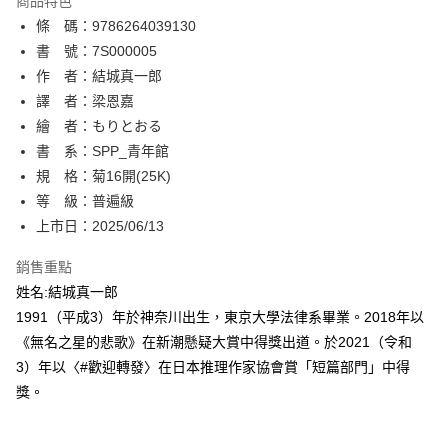
商品特色
相關說明
條 碼：9786264039130
【關於「AFTEE先享後付」】
ATM付款
AFTEE先享後付是「在收到商品之後才付款」的支付方式。 讓您購物簡單
書 號：7S000005
便利好安心！
作 者：結城真一郎
１．簡單：不需註冊會員、不需綁卡、不需儲值。
運送方式
譯 者：梁恩嘉
２．便利：只要手機號碼，簡訊認證，即可結帳。
３．安心：先確認商品／服務後，再付款。
繪 者：もりとおる
全家取貨付款
書 系：SPP_青年館
每筆NT$80，滿NT$500(含以上)免運費
【「AFTEE先享後付」結帳流程】
１．於結帳方式選擇「AFTEE先享後付」後，將跳轉至「AFTEE先享後付」
規 格：菊16開(25K)
付款後全家取貨
結帳頁面，進行簡訊認證並確認金額後，即可完成結帳。
等 級：普遍級
２．訂單成立數日內，您將收到繳費通知簡訊。
每筆NT$80，滿NT$500(含以上)免運費
上市日：2025/06/13
３．收到繳費通知簡訊後14天內，點擊此簡訊中的連結，可透過四大超商／
ATM／網路銀行／等多元方式進行付款，方視為交易完成。
萊爾富取貨付款
※ 請注意：結帳手續完成當下不需立刻繳費，但若您需要取消訂單，請聯絡
銷售重點
每筆NT$80，滿NT$500(含以上)免運費
購買商品的店家。未經商家同意取消之訂單仍視為有效，需透過AFTEE先享
姓名:結城真一郎
後付繳納相關費用。
1991（平成3）年於神奈川出生，東京大學法律系畢業。2018年以
付款後萊爾富取貨
※ 交易是否成功請以「AFTEE先享後付 」之結帳頁面顯示為準，若有關於
是否繳費成功／繳費後需取消欲退款等相關疑問，請聯繫「AFTEE先享後付
《無名之星的悲歌》在新潮懸疑大賞中得獎出道。於2021（令和
每筆NT$80，滿NT$500(含以上)免運費
客戶支援中心」
https://netprotections.freshdesk.com/support/home
3）年以〈#歡迎轉發〉在日本推理作家協會賞「短篇部門」中得
7-11取貨付款
獎。
【注意事項】
１．透過由恩沛科技股份有限公司提供之「AFTEE先享後付」服務完成之交
每筆NT$80，滿NT$500(含以上)免運費
易，需依本服務之必要範圍內提供個人資料，並將交易相關給付款項請求債
權轉讓予恩沛科技股份有限公司。