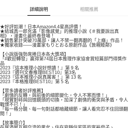
付款後7-11取貨
２．關於個人資料處理事宜，請瀏覽以下網址：
每筆NT$80，滿NT$500(含以上)免運費
詳細說明
相關推薦
https://aftee.tw/terms/#terms3
３．未成年的使用者請事先徵得法定代理人或監護人之同意方可使用
宅配
「AFTEE先享後付」，若未經同意申辦者引起之損失，本公司不負相關責
任。
每筆NT$100，滿NT$800(含以上)免運費
★好評如潮！日本Amazon4.4星高評價！
４．使用「AFTEE先享後付」時，將依據個別帳號之用戶狀況，依本公司即
★結城真一郎充滿「影像感覺」的推理小說《＃我要說出真
時審查核予不同之上限額度；若仍有額度不足之情形，本公司將視審查結果
相》，漫畫化最終卷登場！
國家/地區配送
查看運費
★銷售累計突破70萬部，讓人不禁一翻再翻的「上癮」作品！
請求用戶進行身份認證。
★獨家收錄——漫畫家もりとおる原創作品《敦親睦鄰》
５．嚴禁一人註冊多個帳號或使用他人資訊註冊。若發現惡意使用之情形，
恩沛科技股份有限公司將有權停止該用戶之使用額度並採取法律行動。
【小說版強勢席捲日本各大獎項】
「#歡迎轉發」贏得第74屆日本推理作家協會賞短篇部門得獎作
品
2023『這本推理小說好想讀！』第 9 名
2023『週刊文春推理BEST10』第3名
2023『這本推理小說真厲害！』第 13 名
2023『本格推理BEST10』第 5 名
【眾多讀者好評推薦】
「劇情的反轉，與前後的細節變化，令人不寒而慄！」
「現實對峙與回憶鏡頭的切換，加深了劇情的衝突與矛盾，令人
戰慄不已！」
「每一格分鏡、每一句對話都暗藏細節，讓人看完忍不住回頭翻
閱！」
【故事簡介】
在居酒屋互相交流的男女、住在安靜住宅區的富裕母子、