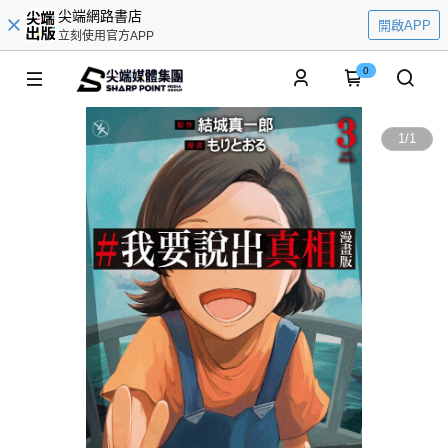
尖端網路書店
開啟APP
立刻使用官方APP
0
1
/
1