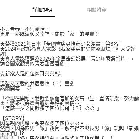
付款後7-11取貨
２．關於個人資料處理事宜，請瀏覽以下網址：
每筆NT$80，滿NT$500(含以上)免運費
詳細說明
相關推薦
https://aftee.tw/terms/#terms3
３．未成年的使用者請事先徵得法定代理人或監護人之同意方可使用
宅配
「AFTEE先享後付」，若未經同意申辦者引起之損失，本公司不負相關責
任。
每筆NT$100，滿NT$800(含以上)免運費
不只青春、不只愛情，
４．使用「AFTEE先享後付」時，將依據個別帳號之用戶狀況，依本公司即
更是一部既溫暖又幸福、關於「家」的漫畫♡
時審查核予不同之上限額度；若仍有額度不足之情形，本公司將視審查結果
國家/地區配送
查看運費
★榮獲2021年日本「全國書店員推薦少女漫畫」第3名‪‪!!
請求用戶進行身份認證。
★2024年改編為真人電影《我家弟弟們給你添麻煩了》大受好
５．嚴禁一人註冊多個帳號或使用他人資訊註冊。若發現惡意使用之情形，
評!!
恩沛科技股份有限公司將有權停止該用戶之使用額度並採取法律行動。
★真人電影獲選為2025年金馬奇幻影展「青少年嚴選影片」，
適合闔家觀賞的青春甜蜜喜劇！
☆新家人是四位帥哥弟弟!!☆
溫馨又可愛的共居愛情（？）喜劇
熱鬧開幕──♡
「從現在開始，我就要像個普通的女高中生，盡情玩樂，努力讀
書。將來或許還會邂逅美好的戀情⋯」
「怎麼一夕之間就多了四位帥哥（？）弟弟!!」
【STORY】
因母親的再婚，糸突然多了四位弟弟。
然而，因為四男「類」胡鬧，糸不得不與長男「源」玩起「新婚
家家酒」!?
而次男「洛」突然接近糸，讓源陷入了煩躁模式…！