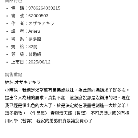
商品特色
相關說明
條 碼：9786264039215
【關於「AFTEE先享後付」】
ATM付款
AFTEE先享後付是「在收到商品之後才付款」的支付方式。 讓您購物簡單
書 號：6Z000503
便利好安心！
作 者：オザキアキラ
１．簡單：不需註冊會員、不需綁卡、不需儲值。
運送方式
譯 者：Arieru
２．便利：只要手機號碼，簡訊認證，即可結帳。
３．安心：先確認商品／服務後，再付款。
書 系：夢夢館
全家取貨付款
規 格：32開
每筆NT$80，滿NT$500(含以上)免運費
【「AFTEE先享後付」結帳流程】
１．於結帳方式選擇「AFTEE先享後付」後，將跳轉至「AFTEE先享後付」
等 級：普遍級
付款後全家取貨
結帳頁面，進行簡訊認證並確認金額後，即可完成結帳。
上市日：2025/06/12
２．訂單成立數日內，您將收到繳費通知簡訊。
每筆NT$80，滿NT$500(含以上)免運費
３．收到繳費通知簡訊後14天內，點擊此簡訊中的連結，可透過四大超商／
銷售重點
ATM／網路銀行／等多元方式進行付款，方視為交易完成。
萊爾富取貨付款
※ 請注意：結帳手續完成當下不需立刻繳費，但若您需要取消訂單，請聯絡
姓名:オザキアキラ
每筆NT$80，滿NT$500(含以上)免運費
購買商品的店家。未經商家同意取消之訂單仍視為有效，需透過AFTEE先享
小時候，我總是渴望能有弟弟或妹妹，為此還向媽媽求了好多次。
後付繳納相關費用。
提出令人為難的要求，真對不起。這怎麼說都是沒辦法的吧。現在
付款後萊爾富取貨
※ 交易是否成功請以「AFTEE先享後付 」之結帳頁面顯示為準，若有關於
是否繳費成功／繳費後需取消欲退款等相關疑問，請聯繫「AFTEE先享後付
我已經是個出色的大人了，於是決定就在漫畫裡創造一大堆弟弟！
每筆NT$80，滿NT$500(含以上)免運費
客戶支援中心」
https://netprotections.freshdesk.com/support/home
請多指教。 〈作品集〉 春與清志郎（暫譯） 不可思議之國的有栖
7-11取貨付款
川同學（暫譯） 我家的弟弟們真是讓您費心了
【注意事項】
１．透過由恩沛科技股份有限公司提供之「AFTEE先享後付」服務完成之交
每筆NT$80，滿NT$500(含以上)免運費
易，需依本服務之必要範圍內提供個人資料，並將交易相關給付款項請求債
權轉讓予恩沛科技股份有限公司。