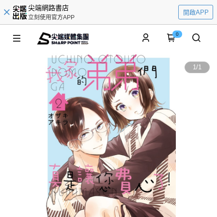
尖端網路書店
開啟APP
立刻使用官方APP
0
1
/
1