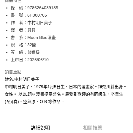
商品特色
相關說明
條 碼：9786264039185
【關於「AFTEE先享後付」】
ATM付款
AFTEE先享後付是「在收到商品之後才付款」的支付方式。 讓您購物簡單
書 號：6H000705
便利好安心！
作 者：中村明日美子
１．簡單：不需註冊會員、不需綁卡、不需儲值。
運送方式
譯 者：貝貝
２．便利：只要手機號碼，簡訊認證，即可結帳。
３．安心：先確認商品／服務後，再付款。
書 系：Moon Bleu漫畫
全家取貨付款
規 格：32開
每筆NT$80，滿NT$500(含以上)免運費
【「AFTEE先享後付」結帳流程】
１．於結帳方式選擇「AFTEE先享後付」後，將跳轉至「AFTEE先享後付」
等 級：普遍級
付款後全家取貨
結帳頁面，進行簡訊認證並確認金額後，即可完成結帳。
上市日：2025/06/10
２．訂單成立數日內，您將收到繳費通知簡訊。
每筆NT$80，滿NT$500(含以上)免運費
３．收到繳費通知簡訊後14天內，點擊此簡訊中的連結，可透過四大超商／
銷售重點
ATM／網路銀行／等多元方式進行付款，方視為交易完成。
萊爾富取貨付款
※ 請注意：結帳手續完成當下不需立刻繳費，但若您需要取消訂單，請聯絡
姓名:中村明日美子
每筆NT$80，滿NT$500(含以上)免運費
購買商品的店家。未經商家同意取消之訂單仍視為有效，需透過AFTEE先享
中村明日美子、1979年1月5日生、日本的漫畫家。神奈川縣出身。
後付繳納相關費用。
女性。 以BL題材漫畫極富盛名。最受到歡迎的有同級生、卒業生
付款後萊爾富取貨
※ 交易是否成功請以「AFTEE先享後付 」之結帳頁面顯示為準，若有關於
是否繳費成功／繳費後需取消欲退款等相關疑問，請聯繫「AFTEE先享後付
(冬)(春)、空與原、O.B.等作品。
每筆NT$80，滿NT$500(含以上)免運費
客戶支援中心」
https://netprotections.freshdesk.com/support/home
7-11取貨付款
【注意事項】
１．透過由恩沛科技股份有限公司提供之「AFTEE先享後付」服務完成之交
每筆NT$80，滿NT$500(含以上)免運費
易，需依本服務之必要範圍內提供個人資料，並將交易相關給付款項請求債
詳細說明
相關推薦
權轉讓予恩沛科技股份有限公司。