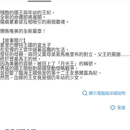
付款後7-11取貨
２．關於個人資料處理事宜，請瀏覽以下網址：
每筆NT$80，滿NT$500(含以上)免運費
https://aftee.tw/terms/#terms3
殘酷的國王與年幼的王妃，
３．未成年的使用者請事先徵得法定代理人或監護人之同意方可使用
全新的命運即將展開。
宅配
「AFTEE先享後付」，若未經同意申辦者引起之損失，本公司不負相關責
傷痕累累卻互相吸引的兩個靈魂。
任。
每筆NT$100，滿NT$800(含以上)免運費
４．使用「AFTEE先享後付」時，將依據個別帳號之用戶狀況，依本公司即
惆悵唯美的全新篇章！
時審查核予不同之上限額度；若仍有額度不足之情形，本公司將視審查結果
國家/地區配送
查看運費
【故事簡介】
請求用戶進行身份認證。
夏里巴爾特王國的皇太子
５．嚴禁一人註冊多個帳號或使用他人資訊註冊。若發現惡意使用之情形，
在宏偉的王宮中過著孤獨的生活，
恩沛科技股份有限公司將有權停止該用戶之使用額度並採取法律行動。
發狂的母親、與同父異母弟弟馬格里布的對立、父王的駕崩……
終於登基為王的他，
因為美麗的容貌，被冠上了「月光王」的稱號。
勇猛的國王開始對鄰國發動侵略戰爭，
並迎娶了臨海王國佩安的第十二王女奧爾嘉為妃，
然而，出嫁的王女竟是個仍年幼的少女。
顯示電腦版詳細說明
客服