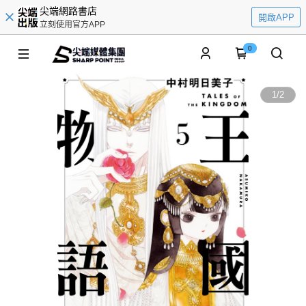
尖端網路書店
開啟APP
立刻使用官方APP
0
1
/
2