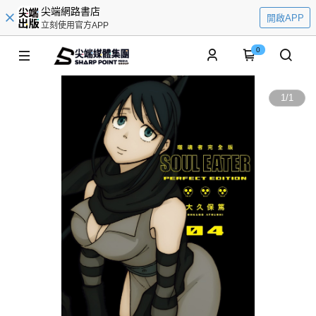
尖端網路書店
開啟APP
立刻使用官方APP
0
1
/
1