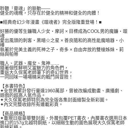
２．關於個人資料處理事宜，請瀏覽以下網址：
每筆NT$80，滿NT$500(含以上)免運費
https://aftee.tw/terms/#terms3
聆聽「靈魂」的脈動——
３．未成年的使用者請事先徵得法定代理人或監護人之同意方可使用
健全的魂魄，只存在於健全的精神和健全的肉體！
宅配
「AFTEE先享後付」，若未經同意申辦者引起之損失，本公司不負相關責
任。
■經典奇幻少年漫畫《噬魂者》完全版隆重登場！■
每筆NT$100，滿NT$800(含以上)免運費
４．使用「AFTEE先享後付」時，將依據個別帳號之用戶狀況，依本公司即
好勝的優等生鐮職人少女‧摩訶 × 目標成為COOL男的魔鐮‧噬
時審查核予不同之上限額度；若仍有額度不足之情形，本公司將視審查結果
國家/地區配送
查看運費
魂
請求用戶進行身份認證。
愛出風頭的刺客‧黑暗☆之星 × 善良隨和的高性能魔暗器‧小
５．嚴禁一人註冊多個帳號或使用他人資訊註冊。若發現惡意使用之情形，
椿
恩沛科技股份有限公司將有權停止該用戶之使用額度並採取法律行動。
執著於完美主義的死神之子‧奇多 × 自由奔放的雙槍姊妹‧莉
絲與帕蒂
職人、武器、魔女、鬼神……
隨著個性鮮明又富魅力的角色們，
重返大久保篤老師筆下的奇幻世界，
一同回味一場場精采的戰鬥與冒險！
【本書特色】
✦全世界累計發行量達1960萬部，曾被改編成動畫、廣播劇、
遊戲的超高人氣作品。
✦大久保篤老師特別為完全版各集封面繪製全新彩圖。
✦內文完整收錄所有連載彩頁。
【商品規格】
✦重現日版豪華雙封面，外層包覆PET書衣，內層書衣選用日本
進口的157g北越特銅紙，以細緻生動的圖色展現大久保篤老師
新繪彩稿。