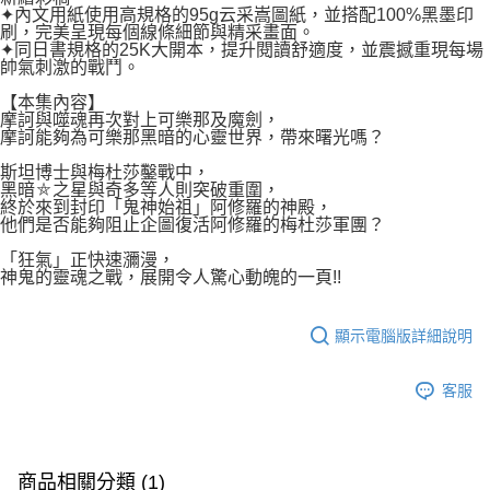
✦內文用紙使用高規格的95g云采嵩圖紙，並搭配100%黑墨印
刷，完美呈現每個線條細節與精采畫面。
✦同日書規格的25K大開本，提升閱讀舒適度，並震撼重現每場
帥氣刺激的戰鬥。
【本集內容】
摩訶與噬魂再次對上可樂那及魔劍，
摩訶能夠為可樂那黑暗的心靈世界，帶來曙光嗎？
斯坦博士與梅杜莎鑿戰中，
黑暗⛤之星與奇多等人則突破重圍，
終於來到封印「鬼神始祖」阿修羅的神殿，
他們是否能夠阻止企圖復活阿修羅的梅杜莎軍團？
「狂氣」正快速瀰漫，
神鬼的靈魂之戰，展開令人驚心動魄的一頁!!
顯示電腦版詳細說明
客服
商品相關分類 (1)