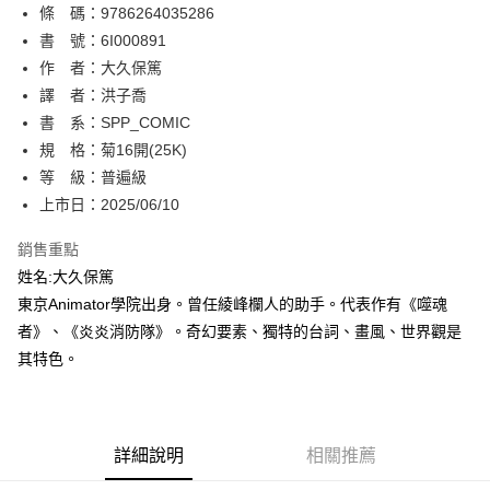
條 碼：9786264035286
【關於「AFTEE先享後付」】
ATM付款
AFTEE先享後付是「在收到商品之後才付款」的支付方式。 讓您購物簡單
書 號：6I000891
便利好安心！
作 者：大久保篤
１．簡單：不需註冊會員、不需綁卡、不需儲值。
運送方式
譯 者：洪子喬
２．便利：只要手機號碼，簡訊認證，即可結帳。
３．安心：先確認商品／服務後，再付款。
書 系：SPP_COMIC
全家取貨付款
規 格：菊16開(25K)
每筆NT$80，滿NT$500(含以上)免運費
【「AFTEE先享後付」結帳流程】
１．於結帳方式選擇「AFTEE先享後付」後，將跳轉至「AFTEE先享後付」
等 級：普遍級
付款後全家取貨
結帳頁面，進行簡訊認證並確認金額後，即可完成結帳。
上市日：2025/06/10
２．訂單成立數日內，您將收到繳費通知簡訊。
每筆NT$80，滿NT$500(含以上)免運費
３．收到繳費通知簡訊後14天內，點擊此簡訊中的連結，可透過四大超商／
銷售重點
ATM／網路銀行／等多元方式進行付款，方視為交易完成。
萊爾富取貨付款
※ 請注意：結帳手續完成當下不需立刻繳費，但若您需要取消訂單，請聯絡
姓名:大久保篤
每筆NT$80，滿NT$500(含以上)免運費
購買商品的店家。未經商家同意取消之訂單仍視為有效，需透過AFTEE先享
東京Animator學院出身。曾任綾峰欄人的助手。代表作有《噬魂
後付繳納相關費用。
者》、《炎炎消防隊》。奇幻要素、獨特的台詞、畫風、世界觀是
付款後萊爾富取貨
※ 交易是否成功請以「AFTEE先享後付 」之結帳頁面顯示為準，若有關於
是否繳費成功／繳費後需取消欲退款等相關疑問，請聯繫「AFTEE先享後付
其特色。
每筆NT$80，滿NT$500(含以上)免運費
客戶支援中心」
https://netprotections.freshdesk.com/support/home
7-11取貨付款
【注意事項】
１．透過由恩沛科技股份有限公司提供之「AFTEE先享後付」服務完成之交
每筆NT$80，滿NT$500(含以上)免運費
易，需依本服務之必要範圍內提供個人資料，並將交易相關給付款項請求債
詳細說明
相關推薦
權轉讓予恩沛科技股份有限公司。
付款後7-11取貨