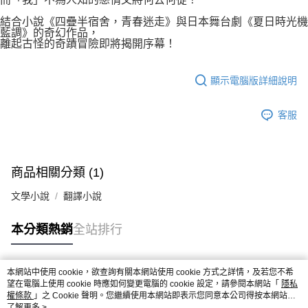
結合小說《四疊半宿舍，青春迷走》與日本舞台劇《夏日時光機
藍調》的奇幻作品，
離起古怪的奇蹟冒險即將揭開序幕！
顯示電腦版詳細說明
客服
商品相關分類 (1)
文學小說
翻譯小說
本分類熱銷
全站排行
本網站中使用 cookie，欲查詢有關本網站使用 cookie 方式之詳情，及若您不希
熱門標籤
望在電腦上使用 cookie 時應如何變更電腦的 cookie 設定，請參閱本網站「
隱私
權條款
」之 Cookie 聲明。您繼續使用本網站即表示您同意本公司得按本網站使
用條款之 Cookie 聲明使用 cookie。
了解更多 >