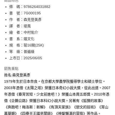
商品特色
相關說明
條 碼：9786264031882
【關於「AFTEE先享後付」】
ATM付款
AFTEE先享後付是「在收到商品之後才付款」的支付方式。 讓您購物簡單
書 號：7G000195
便利好安心！
作 者：森見登美彥
１．簡單：不需註冊會員、不需綁卡、不需儲值。
運送方式
譯 者：堤風
２．便利：只要手機號碼，簡訊認證，即可結帳。
３．安心：先確認商品／服務後，再付款。
繪 者：中村佑介
全家取貨付款
書 系：嬉文化
每筆NT$80，滿NT$500(含以上)免運費
【「AFTEE先享後付」結帳流程】
１．於結帳方式選擇「AFTEE先享後付」後，將跳轉至「AFTEE先享後付」
規 格：菊16開(25K)
付款後全家取貨
結帳頁面，進行簡訊認證並確認金額後，即可完成結帳。
等 級：普遍級
２．訂單成立數日內，您將收到繳費通知簡訊。
每筆NT$80，滿NT$500(含以上)免運費
上市日：2025/06/05
３．收到繳費通知簡訊後14天內，點擊此簡訊中的連結，可透過四大超商／
ATM／網路銀行／等多元方式進行付款，方視為交易完成。
萊爾富取貨付款
※ 請注意：結帳手續完成當下不需立刻繳費，但若您需要取消訂單，請聯絡
銷售重點
每筆NT$80，滿NT$500(含以上)免運費
購買商品的店家。未經商家同意取消之訂單仍視為有效，需透過AFTEE先享
姓名:森見登美彥
後付繳納相關費用。
1979年生於日本奈良。在京都大學農學院獲得學士和碩士學位。
付款後萊爾富取貨
※ 交易是否成功請以「AFTEE先享後付 」之結帳頁面顯示為準，若有關於
是否繳費成功／繳費後需取消欲退款等相關疑問，請聯繫「AFTEE先享後付
2003年憑借《太陽之塔》榮獲日本奇幻小說大獎，從此出道。2007
每筆NT$80，滿NT$500(含以上)免運費
客戶支援中心」
https://netprotections.freshdesk.com/support/home
年憑借《春宵苦短，少女前進吧！》榮獲山本周五郎獎。2010年憑
7-11取貨付款
借《企鵝公路》榮獲日本科幻小說大獎。另著有《狐狸的故事》
【注意事項】
１．透過由恩沛科技股份有限公司提供之「AFTEE先享後付」服務完成之交
每筆NT$80，滿NT$500(含以上)免運費
《奔跑吧！梅洛斯：新解》《有頂天家族》《戀文的技術》《宵山
易，需依本服務之必要範圍內提供個人資料，並將交易相關給付款項請求債
萬華鏡》《四疊半王國見聞錄》《神聖懶漢的冒險》等作品。
權轉讓予恩沛科技股份有限公司。