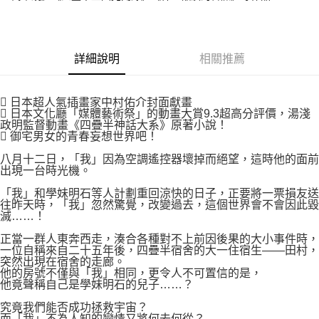
付款後7-11取貨
２．關於個人資料處理事宜，請瀏覽以下網址：
每筆NT$80，滿NT$500(含以上)免運費
https://aftee.tw/terms/#terms3
３．未成年的使用者請事先徵得法定代理人或監護人之同意方可使用
宅配
「AFTEE先享後付」，若未經同意申辦者引起之損失，本公司不負相關責
詳細說明
相關推薦
任。
每筆NT$100，滿NT$800(含以上)免運費
４．使用「AFTEE先享後付」時，將依據個別帳號之用戶狀況，依本公司即
時審查核予不同之上限額度；若仍有額度不足之情形，本公司將視審查結果
國家/地區配送
查看運費
請求用戶進行身份認證。
 日本超人氣插畫家中村佑介封面獻畫
 日本文化廳「媒體藝術祭」的動畫大賞9.3超高分評價，湯淺
５．嚴禁一人註冊多個帳號或使用他人資訊註冊。若發現惡意使用之情形，
政明監督動畫《四疊半神話大系》原著小說！
恩沛科技股份有限公司將有權停止該用戶之使用額度並採取法律行動。
 御宅男女的青春妄想世界吧！
八月十二日，「我」因為空調遙控器壞掉而絕望，這時他的面前
出現一台時光機。
「我」和學妹明石等人計劃重回涼快的日子，正要將一票損友送
往昨天時，「我」忽然驚覺，改變過去，這個世界會不會因此毀
滅……！
正當一群人東奔西走，湊合各種對不上前因後果的大小事件時，
一位自稱來自二十五年後，四疊半宿舍的大一住宿生——田村，
突然出現在宿舍的走廊。
他的房號不僅與「我」相同，更令人不可置信的是，
他竟聲稱自己是學妹明石的兒子……？
究竟我們能否成功拯救宇宙？
而「我」不為人知的戀情又將何去何從？