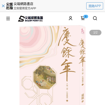
尖端網路書店
開啟APP
立刻使用官方APP
0
1
/
2