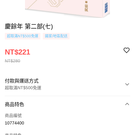
慶餘年 第二部(七)
超取滿NT$500免運
國家/地區配送
NT$221
NT$280
付款與運送方式
超取滿NT$500免運
付款方式
商品特色
信用卡一次付款
商品編號
超商取貨付款
10774400
AFTEE先享後付