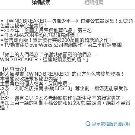
易，需依本服務之必要範圍內提供個人資料，並將交易相關給付款項請求債
詳細說明
相關推薦
權轉讓予恩沛科技股份有限公司。
付款後7-11取貨
２．關於個人資料處理事宜，請瀏覽以下網址：
每筆NT$80，滿NT$500(含以上)免運費
https://aftee.tw/terms/#terms3
✦《WIND BREAKER—防風少年—》首部公式設定集！幻之角
３．未成年的使用者請事先徵得法定代理人或監護人之同意方可使用
色設定秘辛完全集結！
宅配
「AFTEE先享後付」，若未經同意申辦者引起之損失，本公司不負相關責
✦2022年「全國店員票選推薦作品」第三名
任。
✦日本AMAZON平均4.7星超高評價！
每筆NT$100，滿NT$800(含以上)免運費
４．使用「AFTEE先享後付」時，將依據個別帳號之用戶狀況，依本公司即
✦發售即再版！累計發行突破300萬冊的超話題之作！
✦TV動畫由CloverWorks 公司擔綱製作，第二季好評開播!!
時審查核予不同之上限額度；若仍有額度不足之情形，本公司將視審查結果
國家/地區配送
查看運費
請求用戶進行身份認證。
「鎮上的人們稱為了守護城鎮而戰的他們為──
５．嚴禁一人註冊多個帳號或使用他人資訊註冊。若發現惡意使用之情形，
WIND BREAKER，這座城鎮最強的盾。」
恩沛科技股份有限公司將有權停止該用戶之使用額度並採取法律行動。
【內容簡介】
超人氣漫畫《WIND BREAKER》的官方角色書終於登場！
本書獨家收錄眾多秘密內容！
主要角色的個人檔案、房間格局，
以及「丸町名店指南·熱銷BEST3」等企劃，讓您更能享受作
品！
此外，還有にいさとる老師關於作品誕生秘辛的獨家專訪，
再加上第一話的初期手稿公開和幻之初期設定圖，絕對不容錯
過！！
顯示電腦版詳細說明