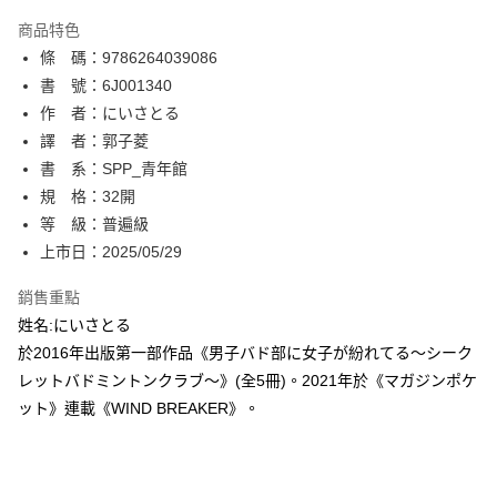
AFTEE先享後付
商品特色
相關說明
條 碼：9786264039086
【關於「AFTEE先享後付」】
ATM付款
AFTEE先享後付是「在收到商品之後才付款」的支付方式。 讓您購物簡單
書 號：6J001340
便利好安心！
作 者：にいさとる
１．簡單：不需註冊會員、不需綁卡、不需儲值。
運送方式
譯 者：郭子菱
２．便利：只要手機號碼，簡訊認證，即可結帳。
３．安心：先確認商品／服務後，再付款。
書 系：SPP_青年館
全家取貨付款
規 格：32開
每筆NT$80，滿NT$500(含以上)免運費
【「AFTEE先享後付」結帳流程】
１．於結帳方式選擇「AFTEE先享後付」後，將跳轉至「AFTEE先享後付」
等 級：普遍級
付款後全家取貨
結帳頁面，進行簡訊認證並確認金額後，即可完成結帳。
上市日：2025/05/29
２．訂單成立數日內，您將收到繳費通知簡訊。
每筆NT$80，滿NT$500(含以上)免運費
３．收到繳費通知簡訊後14天內，點擊此簡訊中的連結，可透過四大超商／
銷售重點
ATM／網路銀行／等多元方式進行付款，方視為交易完成。
萊爾富取貨付款
※ 請注意：結帳手續完成當下不需立刻繳費，但若您需要取消訂單，請聯絡
姓名:にいさとる
每筆NT$80，滿NT$500(含以上)免運費
購買商品的店家。未經商家同意取消之訂單仍視為有效，需透過AFTEE先享
於2016年出版第一部作品《男子バド部に女子が紛れてる〜シーク
後付繳納相關費用。
レットバドミントンクラブ〜》(全5冊)。2021年於《マガジンポケ
付款後萊爾富取貨
※ 交易是否成功請以「AFTEE先享後付 」之結帳頁面顯示為準，若有關於
是否繳費成功／繳費後需取消欲退款等相關疑問，請聯繫「AFTEE先享後付
ット》連載《WIND BREAKER》。
每筆NT$80，滿NT$500(含以上)免運費
客戶支援中心」
https://netprotections.freshdesk.com/support/home
7-11取貨付款
【注意事項】
１．透過由恩沛科技股份有限公司提供之「AFTEE先享後付」服務完成之交
每筆NT$80，滿NT$500(含以上)免運費