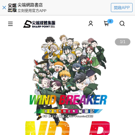
尖端網路書店
開啟APP
立刻使用官方APP
0
1
/
1