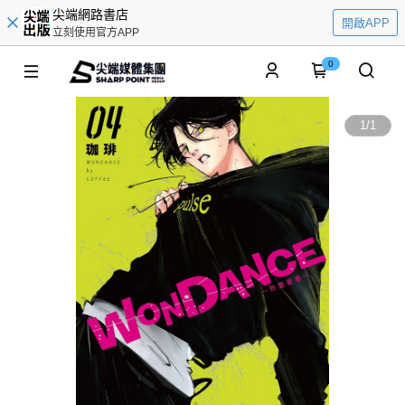
尖端網路書店
開啟APP
立刻使用官方APP
0
1
/
1