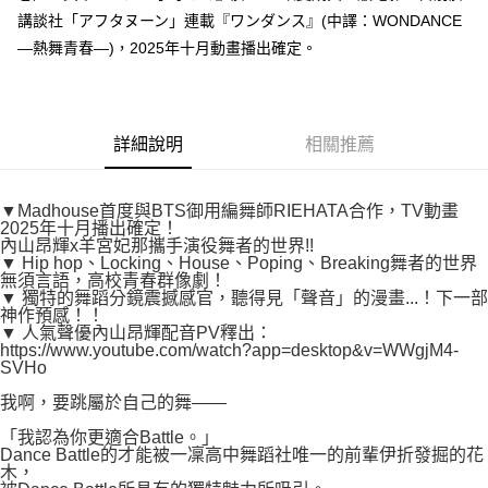
付款後7-11取貨
２．關於個人資料處理事宜，請瀏覽以下網址：
講談社「アフタヌーン」連載『ワンダンス』(中譯：WONDANCE
每筆NT$80，滿NT$500(含以上)免運費
https://aftee.tw/terms/#terms3
—熱舞青春—)，2025年十月動畫播出確定。
３．未成年的使用者請事先徵得法定代理人或監護人之同意方可使用
宅配
「AFTEE先享後付」，若未經同意申辦者引起之損失，本公司不負相關責
任。
每筆NT$100，滿NT$800(含以上)免運費
４．使用「AFTEE先享後付」時，將依據個別帳號之用戶狀況，依本公司即
時審查核予不同之上限額度；若仍有額度不足之情形，本公司將視審查結果
國家/地區配送
查看運費
詳細說明
相關推薦
請求用戶進行身份認證。
５．嚴禁一人註冊多個帳號或使用他人資訊註冊。若發現惡意使用之情形，
恩沛科技股份有限公司將有權停止該用戶之使用額度並採取法律行動。
▼Madhouse首度與BTS御用編舞師RIEHATA合作，TV動畫
2025年十月播出確定！
內山昂輝x羊宮妃那攜手演役舞者的世界!!
▼ Hip hop、Locking、House、Poping、Breaking舞者的世界
無須言語，高校青春群像劇！
▼ 獨特的舞蹈分鏡震撼感官，聽得見「聲音」的漫畫...！下一部
神作預感！！
▼ 人氣聲優內山昂輝配音PV釋出：
https://www.youtube.com/watch?app=desktop&v=WWgjM4-
SVHo
我啊，要跳屬於自己的舞——
「我認為你更適合Battle。」
Dance Battle的才能被一凜高中舞蹈社唯一的前輩伊折發掘的花
木，