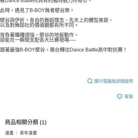
被Dance Battle所具有的獨特魅力所吸引。
此時，遇見了B-BOY舞者壁谷樂。
壁谷與伊折，各自的舞蹈理念、先天上的體型差距、
以及對舞蹈社的價值觀都有所不同。
背負著種種煩惱，壁谷的地板動作，
卻能在一瞬間支配各大比賽現場──
跟著最強B-BOY壁谷，舞台轉往Dance Battle高中對抗賽！
顯示電腦版詳細說明
客服
商品相關分類 (1)
漫畫
青年漫畫