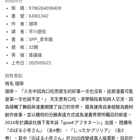
商品特色
相關說明
條 碼：9786264038409
【關於「AFTEE先享後付」】
ATM付款
AFTEE先享後付是「在收到商品之後才付款」的支付方式。 讓您購物簡單
書 號：6J001342
便利好安心！
作 者：珈琲
１．簡單：不需註冊會員、不需綁卡、不需儲值。
運送方式
譯 者：平川遊佐
２．便利：只要手機號碼，簡訊認證，即可結帳。
３．安心：先確認商品／服務後，再付款。
書 系：SPP_青年館
全家取貨付款
規 格：32開
每筆NT$80，滿NT$500(含以上)免運費
【「AFTEE先享後付」結帳流程】
１．於結帳方式選擇「AFTEE先享後付」後，將跳轉至「AFTEE先享後付」
等 級：普遍級
付款後全家取貨
結帳頁面，進行簡訊認證並確認金額後，即可完成結帳。
上市日：2025/05/21
２．訂單成立數日內，您將收到繳費通知簡訊。
每筆NT$80，滿NT$500(含以上)免運費
３．收到繳費通知簡訊後14天內，點擊此簡訊中的連結，可透過四大超商／
銷售重點
ATM／網路銀行／等多元方式進行付款，方視為交易完成。
萊爾富取貨付款
※ 請注意：結帳手續完成當下不需立刻繳費，但若您需要取消訂單，請聯絡
姓名:珈琲
每筆NT$80，滿NT$500(含以上)免運費
購買商品的店家。未經商家同意取消之訂單仍視為有效，需透過AFTEE先享
珈琲。 「人生中因為口吃而發生的好事一次也沒有，這部漫畫可能
後付繳納相關費用。
是第一次也說不定。」 天生患有口吃，求學階段害怕與人交流，因
付款後萊爾富取貨
※ 交易是否成功請以「AFTEE先享後付 」之結帳頁面顯示為準，若有關於
是否繳費成功／繳費後需取消欲退款等相關疑問，請聯繫「AFTEE先享後付
為接觸了舞蹈與漫畫開闊了自己的世界， 擅長運用自身經驗為題材
每筆NT$80，滿NT$500(含以上)免運費
客戶支援中心」
https://netprotections.freshdesk.com/support/home
創作故事，並以獨特的分鏡表達方式成為漫畫界眾所矚目的新星。
7-11取貨付款
2014年於講談社旗下青年誌「good!アフタヌーン」出道。 陸續有
【注意事項】
１．透過由恩沛科技股份有限公司提供之「AFTEE先享後付」服務完成之交
每筆NT$80，滿NT$500(含以上)免運費
『のぼる小寺さん』（全4巻）、『しったかブリリア』（全2
易，需依本服務之必要範圍內提供個人資料，並將交易相關給付款項請求債
巻），其中『のぼる小寺さん』於2020改變成真人版電影，目前於
權轉讓予恩沛科技股份有限公司。