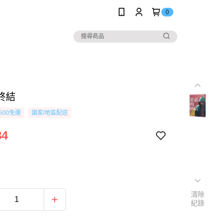
0
終結
500免運
國家/地區配送
84
清除
紀錄