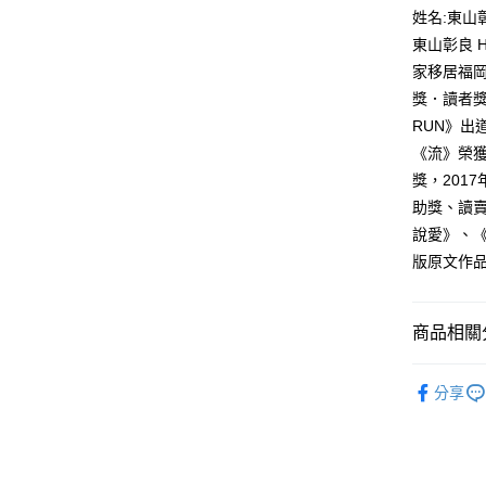
付款後全
２．訂單
姓名:東山
３．收到繳
每筆NT$8
東山彰良 H
／ATM／
※ 請注意
家移居福岡
萊爾富取
絡購買商品
獎．讀者獎
先享後付
每筆NT$8
※ 交易是
RUN》出
是否繳費成
付款後萊
《流》榮獲
付客戶支
每筆NT$8
獎，201
【注意事
助獎、讀
7-11取貨
１．透過由
說愛》、《
交易，需
每筆NT$8
求債權轉
版原文作品
２．關於
付款後7-1
https://aft
每筆NT$8
３．未成
商品相關分
「AFTE
宅配
任。
文學小說
４．使用「
每筆NT$1
分享
即時審查
結果請求
國家/地區
５．嚴禁
形，恩沛
動。