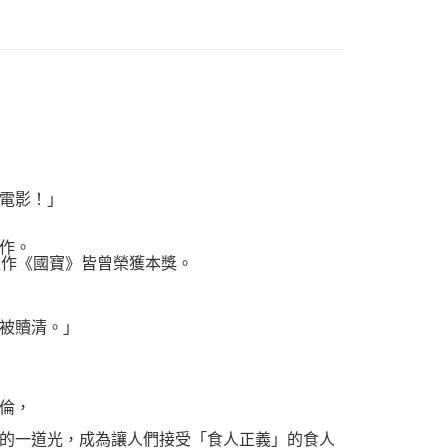
電影！」
！
作。
表作《國寶》皆曾榮獲本獎。
被贖清。」
倫，
的一道光，成為讓人們接受「食人正義」的食人