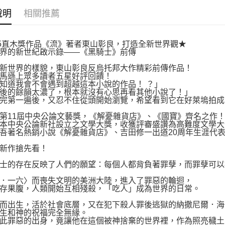
說明
相關推薦
15直木獎作品《流》著者東山彰良，打造全新世界觀★
界的新世紀啟示錄——《黑騎士》前傳
新世界的樣貌，東山彰良反烏托邦大作精彩前傳作品！
馬遜上眾多讀者五星好評回饋！
知道我會不會遇到超越這本小說的作品！ ？」
後的餘韻太濃了，根本就沒有心思再看其他小說了！」
完第一遍後，又忍不住從頭開始瀏覽，希望看到它在好萊塢拍成
第11屆中央公論文藝獎，《解憂雜貨店》、《國寶》齊名之作
本中央公論新社設立之文學大獎，收獲評審盛讚為高難度文學大
吾著名熱銷小說《解憂雜貨店》、吉田修一出道20周年生涯代
新作搶先看！
士的存在反映了人們的願望：每個人都背負著罪孽，而罪孽可以
．一六〉而喪失文明的美洲大陸，進入了罪惡的輪迴，
存果腹，人類開始互相殘殺，「吃人」成為世界的日常。
而出生，活於社會底層，又在犯下殺人罪後逃獄的納撒尼爾．海
生和神的祝福完全無緣。
此罪惡的出身，竟讓他在這個被神捨棄的世界裡，作為照亮穢土