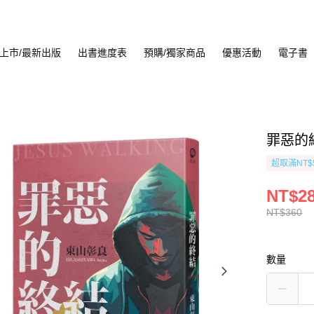
上市/最新出版
出書進度表
預購/獨家商品
優惠活動
電子書
罪惡的
超取滿NT$
NT$2
NT$360
數量