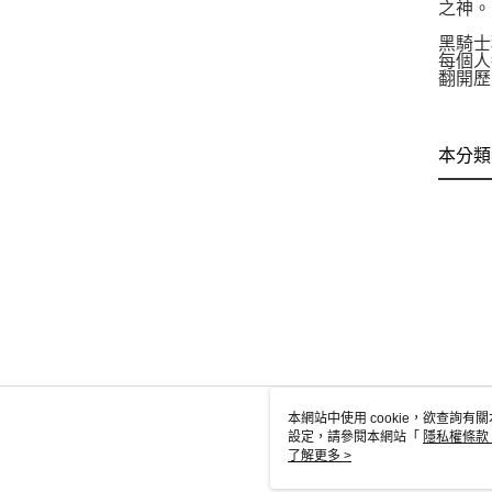
之神。
黑騎士
每個人
翻開歷
本分類
本網站中使用 cookie，欲查詢有關
設定，請參閱本網站「
隱私權條款
使用 cookie。
了解更多 >