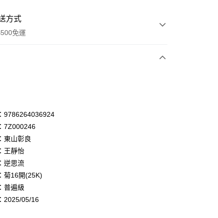
送方式
500免運
次付款
付款
享後付
786264036924
7Z000246
FTEE先享後付」】
：東山彰良
先享後付是「在收到商品之後才付款」的支付方式。 讓您購物簡單
心！
：王靜怡
：不需註冊會員、不需綁卡、不需儲值。
：逆思流
：只要手機號碼，簡訊認證，即可結帳。
菊16開(25K)
：先確認商品／服務後，再付款。
：普遍級
付款
EE先享後付」結帳流程】
025/05/16
0，滿NT$500(含以上)免運費
方式選擇「AFTEE先享後付」後，將跳轉至「AFTEE先享後
頁面，進行簡訊認證並確認金額後，即可完成結帳。