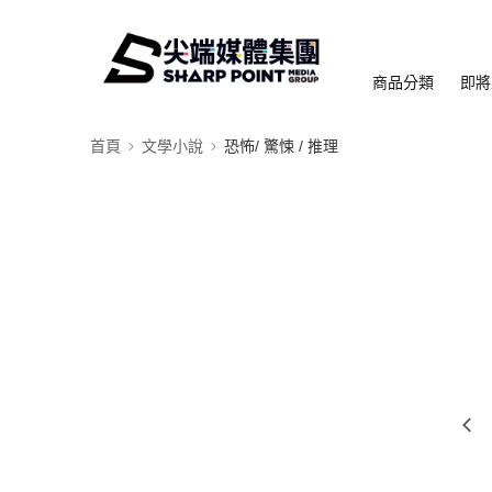
商品分類
即將
首頁
文學小說
恐怖/ 驚悚 / 推理