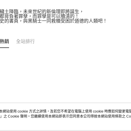
穢土降臨，未來世紀的新倫理即將誕生，
都背負著罪孽，而罪孽是可以贖清的！
史的書頁，與黑騎士一同救贖受困於道德的人類吧！
熱銷
全站排行
本網站使用 cookie 方式之詳情，及若您不希望在電腦上使用 cookie 時應如何變更電腦的
」之 Cookie 聲明。您繼續使用本網站即表示您同意本公司得按本網站使用條款之 Coo
關於我們
客服資訊
品牌故事
購物說明