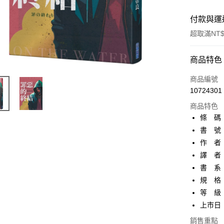
付款與運
超取滿NT$
付款方式
商品特色
信用卡一
商品編號
10724301
超商取貨
商品特色
AFTEE先
條 碼：9
相關說明
書 號：
【關於「A
作 者
ATM付款
AFTEE
便利好安
譯 者
１．簡單
書 系
２．便利
運送方式
規 格：
３．安心
等 級
全家取貨
【「AFT
上市日：2
每筆NT$8
１．於結帳
付」結帳
銷售重點