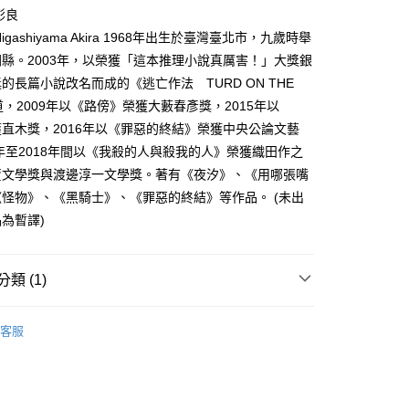
家取貨
成立數日內，您將收到繳費通知簡訊。
彰良
費通知簡訊後14天內，點擊此簡訊中的連結，可透過四大超商
0，滿NT$500(含以上)免運費
igashiyama Akira 1968年出生於臺灣臺北市，九歲時舉
網路銀行／等多元方式進行付款，方視為交易完成。
：結帳手續完成當下不需立刻繳費，但若您需要取消訂單，請聯
縣。2003年，以榮獲「這本推理小說真厲害！」大獎銀
貨付款
的店家。未經商家同意取消之訂單仍視為有效，需透過AFTEE
的長篇小說改名而成的《逃亡作法 TURD ON THE
繳納相關費用。
0，滿NT$500(含以上)免運費
否成功請以「AFTEE先享後付 」之結帳頁面顯示為準，若有關於
道，2009年以《路傍》榮獲大藪春彥獎，2015年以
功／繳費後需取消欲退款等相關疑問，請聯繫「AFTEE先享後
爾富取貨
直木獎，2016年以《罪惡的終結》榮獲中央公論文藝
援中心」
https://netprotections.freshdesk.com/support/home
0，滿NT$500(含以上)免運費
7年至2018年間以《我殺的人與殺我的人》榮獲織田作之
項】
賣文學獎與渡邊淳一文學獎。著有《夜汐》、《用哪張嘴
付款
恩沛科技股份有限公司提供之「AFTEE先享後付」服務完成之
怪物》、《黑騎士》、《罪惡的終結》等作品。 (未出
依本服務之必要範圍內提供個人資料，並將交易相關給付款項請
0，滿NT$500(含以上)免運費
讓予恩沛科技股份有限公司。
為暫譯)
個人資料處理事宜，請瀏覽以下網址：
1取貨
ee.tw/terms/#terms3
0，滿NT$500(含以上)免運費
年的使用者請事先徵得法定代理人或監護人之同意方可使用
類 (1)
E先享後付」，若未經同意申辦者引起之損失，本公司不負相關責
恐怖/ 驚悚 / 推理
AFTEE先享後付」時，將依據個別帳號之用戶狀況，依本公司
00，滿NT$800(含以上)免運費
客服
核予不同之上限額度；若仍有額度不足之情形，本公司將視審查
用戶進行身份認證。
配送
查看運費
一人註冊多個帳號或使用他人資訊註冊。若發現惡意使用之情
科技股份有限公司將有權停止該用戶之使用額度並採取法律行