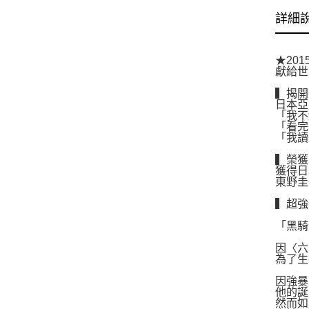
詳細
★20
獻給世
▍揭開
日本亞
「我不
「看完
「我讀
▍榮獲
獲得日
東野圭
▍超強
「黑騎
因〈六
為了生
因強暴
他的誕
然而如