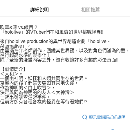
易，需依本服務之必要範圍內提供個人資料，並將交易相關給付款項請求債
權轉讓予恩沛科技股份有限公司。
付款後7-11取貨
詳細說明
相關推薦
２．關於個人資料處理事宜，請瀏覽以下網址：
每筆NT$80，滿NT$500(含以上)免運費
https://aftee.tw/terms/#terms3
３．未成年的使用者請事先徵得法定代理人或監護人之同意方可使用
宅配
吹雪&澪 vs.綾目!?
「AFTEE先享後付」，若未經同意申辦者引起之損失，本公司不負相關責
「hololive」的VTuber們在和風奇幻世界挑戰怪異!!
任。
每筆NT$100，滿NT$800(含以上)免運費
４．使用「AFTEE先享後付」時，將依據個別帳號之用戶狀況，依本公司即
來自hololive production的異世界創造企劃「hololive・
時審查核予不同之上限額度；若仍有額度不足之情形，本公司將視審查結果
國家/地區配送
查看運費
Alternative」，
請求用戶進行身份認證。
由黑瀨浩介老師創作，圍繞其世界觀，以及對角色們滿滿的愛，
５．嚴禁一人註冊多個帳號或使用他人資訊註冊。若發現惡意使用之情形，
進行超高水準的漫畫化!!
恩沛科技股份有限公司將有權停止該用戶之使用額度並採取法律行動。
除了全新的漫畫內容之外，還有收錄許多有趣的彩蛋頁面!!
【劇情簡介】
＜大和＞。
一個由神明、妖怪和人類共同生存的世界。
京城內的孩子們某天突如其來地失蹤，
作為神明的＜白上吹雪＞，
決定與同為神明的的友人＜大神澪＞
一起出發調查這起事件，
但前方卻有各種各樣的怪異在等待著她們!?
顯示電腦版詳細說明