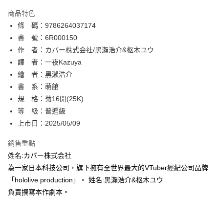
AFTEE先享後付
商品特色
相關說明
條 碼：9786264037174
【關於「AFTEE先享後付」】
ATM付款
AFTEE先享後付是「在收到商品之後才付款」的支付方式。 讓您購物簡單
書 號：6R000150
便利好安心！
作 者：カバー株式会社/黑瀨浩介&枢木ユウ
１．簡單：不需註冊會員、不需綁卡、不需儲值。
運送方式
譯 者：一夜Kazuya
２．便利：只要手機號碼，簡訊認證，即可結帳。
３．安心：先確認商品／服務後，再付款。
繪 者：黑瀨浩介
全家取貨付款
書 系：萌館
每筆NT$80，滿NT$500(含以上)免運費
【「AFTEE先享後付」結帳流程】
１．於結帳方式選擇「AFTEE先享後付」後，將跳轉至「AFTEE先享後付」
規 格：菊16開(25K)
付款後全家取貨
結帳頁面，進行簡訊認證並確認金額後，即可完成結帳。
等 級：普遍級
２．訂單成立數日內，您將收到繳費通知簡訊。
每筆NT$80，滿NT$500(含以上)免運費
上市日：2025/05/09
３．收到繳費通知簡訊後14天內，點擊此簡訊中的連結，可透過四大超商／
ATM／網路銀行／等多元方式進行付款，方視為交易完成。
萊爾富取貨付款
※ 請注意：結帳手續完成當下不需立刻繳費，但若您需要取消訂單，請聯絡
銷售重點
每筆NT$80，滿NT$500(含以上)免運費
購買商品的店家。未經商家同意取消之訂單仍視為有效，需透過AFTEE先享
姓名:カバー株式会社
後付繳納相關費用。
為一家日本科技公司，旗下擁有全世界最大的VTuber經紀公司品牌
付款後萊爾富取貨
※ 交易是否成功請以「AFTEE先享後付 」之結帳頁面顯示為準，若有關於
是否繳費成功／繳費後需取消欲退款等相關疑問，請聯繫「AFTEE先享後付
「hololive production」。 姓名:黑瀨浩介&枢木ユウ
每筆NT$80，滿NT$500(含以上)免運費
客戶支援中心」
https://netprotections.freshdesk.com/support/home
負責撰寫本作劇本。
7-11取貨付款
【注意事項】
１．透過由恩沛科技股份有限公司提供之「AFTEE先享後付」服務完成之交
每筆NT$80，滿NT$500(含以上)免運費