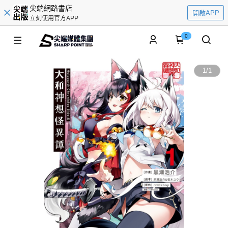
尖端網路書店
開啟APP
立刻使用官方APP
0
1
/
1