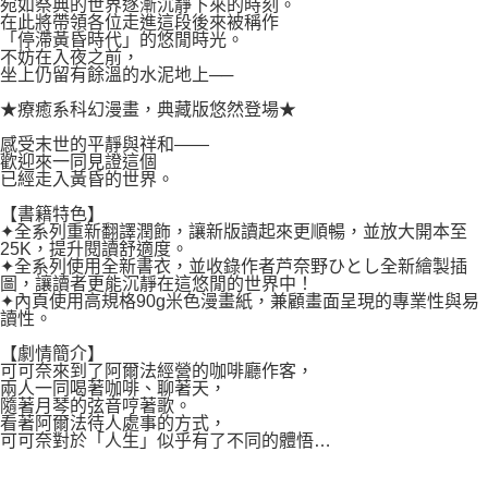
２．關於個人資料處理事宜，請瀏覽以下網址：
宛如祭典的世界逐漸沉靜下來的時刻。
每筆NT$80，滿NT$500(含以上)免運費
在此將帶領各位走進這段後來被稱作
https://aftee.tw/terms/#terms3
「停滯黃昏時代」的悠閒時光。
３．未成年的使用者請事先徵得法定代理人或監護人之同意方可使用
宅配
不妨在入夜之前，
「AFTEE先享後付」，若未經同意申辦者引起之損失，本公司不負相關責
坐上仍留有餘溫的水泥地上──
任。
每筆NT$100，滿NT$800(含以上)免運費
４．使用「AFTEE先享後付」時，將依據個別帳號之用戶狀況，依本公司即
★療癒系科幻漫畫，典藏版悠然登場★
時審查核予不同之上限額度；若仍有額度不足之情形，本公司將視審查結果
國家/地區配送
查看運費
請求用戶進行身份認證。
感受末世的平靜與祥和——
５．嚴禁一人註冊多個帳號或使用他人資訊註冊。若發現惡意使用之情形，
歡迎來一同見證這個
已經走入黃昏的世界。
恩沛科技股份有限公司將有權停止該用戶之使用額度並採取法律行動。
【書籍特色】
✦全系列重新翻譯潤飾，讓新版讀起來更順暢，並放大開本至
25K，提升閱讀舒適度。
✦全系列使用全新書衣，並收錄作者芦奈野ひとし全新繪製插
圖，讓讀者更能沉靜在這悠閒的世界中！
✦內頁使用高規格90g米色漫畫紙，兼顧畫面呈現的專業性與易
讀性。
【劇情簡介】
可可奈來到了阿爾法經營的咖啡廳作客，
兩人一同喝著咖啡、聊著天，
隨著月琴的弦音哼著歌。
看著阿爾法待人處事的方式，
可可奈對於「人生」似乎有了不同的體悟…