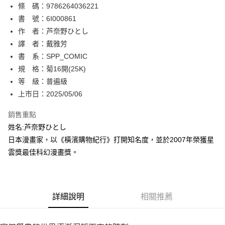
條 碼：9786264036221
【關於「AFTEE先享後付」】
ATM付款
AFTEE先享後付是「在收到商品之後才付款」的支付方式。 讓您購物簡單
書 號：6I000861
便利好安心！
作 者：芦奈野ひとし
１．簡單：不需註冊會員、不需綁卡、不需儲值。
運送方式
譯 者：戴雅芳
２．便利：只要手機號碼，簡訊認證，即可結帳。
３．安心：先確認商品／服務後，再付款。
書 系：SPP_COMIC
全家取貨付款
規 格：菊16開(25K)
每筆NT$80，滿NT$500(含以上)免運費
【「AFTEE先享後付」結帳流程】
１．於結帳方式選擇「AFTEE先享後付」後，將跳轉至「AFTEE先享後付」
等 級：普遍級
付款後全家取貨
結帳頁面，進行簡訊認證並確認金額後，即可完成結帳。
上市日：2025/05/06
２．訂單成立數日內，您將收到繳費通知簡訊。
每筆NT$80，滿NT$500(含以上)免運費
３．收到繳費通知簡訊後14天內，點擊此簡訊中的連結，可透過四大超商／
銷售重點
ATM／網路銀行／等多元方式進行付款，方視為交易完成。
萊爾富取貨付款
※ 請注意：結帳手續完成當下不需立刻繳費，但若您需要取消訂單，請聯絡
姓名:芦奈野ひとし
每筆NT$80，滿NT$500(含以上)免運費
購買商品的店家。未經商家同意取消之訂單仍視為有效，需透過AFTEE先享
日本漫畫家，以《橫濱購物紀行》打開知名度，並於2007年榮獲星
後付繳納相關費用。
雲獎最佳科幻漫畫獎。
付款後萊爾富取貨
※ 交易是否成功請以「AFTEE先享後付 」之結帳頁面顯示為準，若有關於
是否繳費成功／繳費後需取消欲退款等相關疑問，請聯繫「AFTEE先享後付
每筆NT$80，滿NT$500(含以上)免運費
客戶支援中心」
https://netprotections.freshdesk.com/support/home
7-11取貨付款
【注意事項】
詳細說明
相關推薦
１．透過由恩沛科技股份有限公司提供之「AFTEE先享後付」服務完成之交
每筆NT$80，滿NT$500(含以上)免運費
易，需依本服務之必要範圍內提供個人資料，並將交易相關給付款項請求債
權轉讓予恩沛科技股份有限公司。
付款後7-11取貨