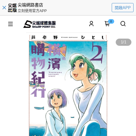
尖端網路書店
開啟APP
立刻使用官方APP
0
1
/
1