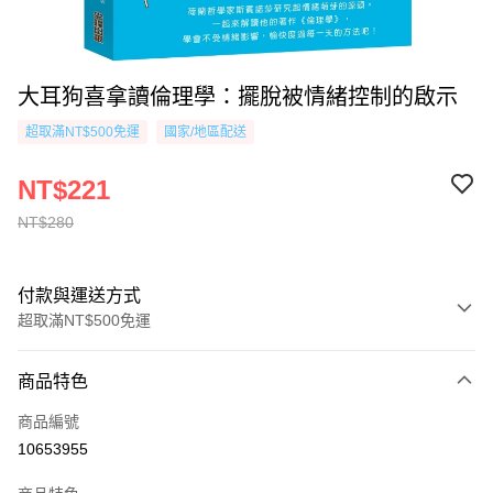
大耳狗喜拿讀倫理學：擺脫被情緒控制的啟示
超取滿NT$500免運
國家/地區配送
NT$221
NT$280
付款與運送方式
超取滿NT$500免運
付款方式
商品特色
信用卡一次付款
商品編號
超商取貨付款
10653955
AFTEE先享後付