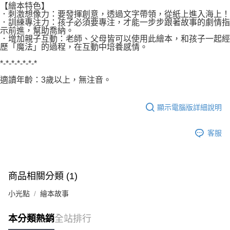
【繪本特色】
．刺激想像力：要發揮創意，透過文字帶領，從紙上進入海上！
．訓練專注力：孩子必須要專注，才能一步步跟著故事的劇情指
示前進，幫助喬納。
．增加親子互動：老師、父母皆可以使用此繪本，和孩子一起經
歷「魔法」的過程，在互動中培養感情。
*-*-*-*-*-*-*
適讀年齡：3歲以上，無注音。
顯示電腦版詳細說明
客服
商品相關分類 (1)
小光點
繪本故事
本分類熱銷
全站排行