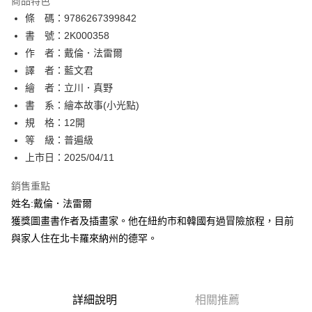
商品特色
相關說明
條 碼：9786267399842
【關於「AFTEE先享後付」】
ATM付款
AFTEE先享後付是「在收到商品之後才付款」的支付方式。 讓您購物簡單
書 號：2K000358
便利好安心！
作 者：戴倫．法雷爾
１．簡單：不需註冊會員、不需綁卡、不需儲值。
運送方式
譯 者：藍文君
２．便利：只要手機號碼，簡訊認證，即可結帳。
３．安心：先確認商品／服務後，再付款。
繪 者：立川．真野
全家取貨付款
書 系：繪本故事(小光點)
每筆NT$80，滿NT$500(含以上)免運費
【「AFTEE先享後付」結帳流程】
１．於結帳方式選擇「AFTEE先享後付」後，將跳轉至「AFTEE先享後付」
規 格：12開
付款後全家取貨
結帳頁面，進行簡訊認證並確認金額後，即可完成結帳。
等 級：普遍級
２．訂單成立數日內，您將收到繳費通知簡訊。
每筆NT$80，滿NT$500(含以上)免運費
上市日：2025/04/11
３．收到繳費通知簡訊後14天內，點擊此簡訊中的連結，可透過四大超商／
ATM／網路銀行／等多元方式進行付款，方視為交易完成。
萊爾富取貨付款
※ 請注意：結帳手續完成當下不需立刻繳費，但若您需要取消訂單，請聯絡
銷售重點
每筆NT$80，滿NT$500(含以上)免運費
購買商品的店家。未經商家同意取消之訂單仍視為有效，需透過AFTEE先享
姓名:戴倫．法雷爾
後付繳納相關費用。
獲獎圖畫書作者及插畫家。他在紐約市和韓國有過冒險旅程，目前
付款後萊爾富取貨
※ 交易是否成功請以「AFTEE先享後付 」之結帳頁面顯示為準，若有關於
是否繳費成功／繳費後需取消欲退款等相關疑問，請聯繫「AFTEE先享後付
與家人住在北卡羅來納州的德罕。
每筆NT$80，滿NT$500(含以上)免運費
客戶支援中心」
https://netprotections.freshdesk.com/support/home
7-11取貨付款
【注意事項】
１．透過由恩沛科技股份有限公司提供之「AFTEE先享後付」服務完成之交
每筆NT$80，滿NT$500(含以上)免運費
易，需依本服務之必要範圍內提供個人資料，並將交易相關給付款項請求債
詳細說明
相關推薦
權轉讓予恩沛科技股份有限公司。