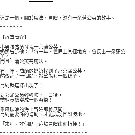
付款後7-11取貨
２．關於個人資料處理事宜，請瀏覽以下網址：
每筆NT$80，滿NT$500(含以上)免運費
https://aftee.tw/terms/#terms3
３．未成年的使用者請事先徵得法定代理人或監護人之同意方可使用
這是一個，關於魔法、冒險，還有一朵蒲公英的故事。
宅配
「AFTEE先享後付」，若未經同意申辦者引起之損失，本公司不負相關責
任。
*-*-*-*-*-*-*
每筆NT$100，滿NT$800(含以上)免運費
４．使用「AFTEE先享後付」時，將依據個別帳號之用戶狀況，依本公司即
【故事簡介】
時審查核予不同之上限額度；若仍有額度不足之情形，本公司將視審查結果
國家/地區配送
查看運費
請求用戶進行身份認證。
小男孩喬納發現一朵蒲公英，
５．嚴禁一人註冊多個帳號或使用他人資訊註冊。若發現惡意使用之情形，
奶奶告訴他：「每一年，世界上某個地方，會長出一朵蒲公
恩沛科技股份有限公司將有權停止該用戶之使用額度並採取法律行動。
英。」
而且，蒲公英有魔法。
有一年，喬納的奶奶找到了那朵蒲公英，
然後許了一個願，希望能有一個孫子。
喬納就這樣出現了！
對著蒲公英輕輕吹了一口後，
喬納竟然變成一個海盜！
乘風破浪的海上冒險即將展開！
喬納需要你的幫助，才能成功回到陸地。
「來吧，許個願！這場冒險由你指揮！」
*-*-*-*-*-*-**-*-*-*-*-*-**-*-*-*-*-*-**-*-*-*-*-*-*