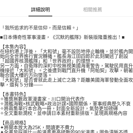
付款後7-11取貨
２．關於個人資料處理事宜，請瀏覽以下網址：
每筆NT$80，滿NT$500(含以上)免運費
詳細說明
相關推薦
https://aftee.tw/terms/#terms3
３．未成年的使用者請事先徵得法定代理人或監護人之同意方可使用
宅配
「AFTEE先享後付」，若未經同意申辦者引起之損失，本公司不負相關責
任。
每筆NT$100，滿NT$800(含以上)免運費
「我所追求的不是信仰，而是信賴。」
４．使用「AFTEE先享後付」時，將依據個別帳號之用戶狀況，依本公司即
時審查核予不同之上限額度；若仍有額度不足之情形，本公司將視審查結果
■日本傳奇性軍事漫畫，《沉默的艦隊》新裝版隆重推出！■
國家/地區配送
查看運費
請求用戶進行身份認證。
【本集內容】
５．嚴禁一人註冊多個帳號或使用他人資訊註冊。若發現惡意使用之情形，
在紐約港上浮後，「大和號」毫不設防地停止輪機，並於艦內開
恩沛科技股份有限公司將有權停止該用戶之使用額度並採取法律行動。
始向全世界進行實況轉播。艦長海江田四郎於此刻闡述了創設
「超國界核潛艦隊」和「世界政府」的理想。
另一方面，自衛隊的深町中校無視美國海軍警告，駕駛民用直升
機接近「大和號」。之後遭到戰鬥直升機「阿帕契」攻擊，朝著
聯合國大樓的方向墜落。
「大和號」是否會就此走上滅亡之路？距離美國海軍發動全面攻
擊，還有５分鐘——
【本書特色】
✧獲獎無數政軍漫畫家．川口開治代表作
✧潛艦海戰×核武戰略×政治計謀×國際關係，軍事經典歷久不衰
✧將兩集單行本合為一冊，封面全新設計，氣勢更加磅礡
✧全文重新潤校，並申請日本素材重新排版，呈現高規格內容
【商品規格】
✦將開本放大為25K，閱讀更不費力
✦全書皆採用比一般漫畫更高磅數的90米漫畫，圖色清晰不透