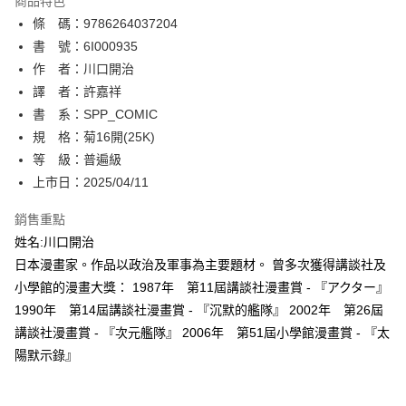
商品特色
相關說明
條 碼：9786264037204
【關於「AFTEE先享後付」】
ATM付款
AFTEE先享後付是「在收到商品之後才付款」的支付方式。 讓您購物簡單
書 號：6I000935
便利好安心！
作 者：川口開治
１．簡單：不需註冊會員、不需綁卡、不需儲值。
運送方式
譯 者：許嘉祥
２．便利：只要手機號碼，簡訊認證，即可結帳。
３．安心：先確認商品／服務後，再付款。
書 系：SPP_COMIC
全家取貨付款
規 格：菊16開(25K)
每筆NT$80，滿NT$500(含以上)免運費
【「AFTEE先享後付」結帳流程】
１．於結帳方式選擇「AFTEE先享後付」後，將跳轉至「AFTEE先享後付」
等 級：普遍級
付款後全家取貨
結帳頁面，進行簡訊認證並確認金額後，即可完成結帳。
上市日：2025/04/11
２．訂單成立數日內，您將收到繳費通知簡訊。
每筆NT$80，滿NT$500(含以上)免運費
３．收到繳費通知簡訊後14天內，點擊此簡訊中的連結，可透過四大超商／
銷售重點
ATM／網路銀行／等多元方式進行付款，方視為交易完成。
萊爾富取貨付款
※ 請注意：結帳手續完成當下不需立刻繳費，但若您需要取消訂單，請聯絡
姓名:川口開治
每筆NT$80，滿NT$500(含以上)免運費
購買商品的店家。未經商家同意取消之訂單仍視為有效，需透過AFTEE先享
日本漫畫家。作品以政治及軍事為主要題材。 曾多次獲得講談社及
後付繳納相關費用。
小學館的漫畫大獎： 1987年 第11屆講談社漫畫賞 - 『アクター』
付款後萊爾富取貨
※ 交易是否成功請以「AFTEE先享後付 」之結帳頁面顯示為準，若有關於
是否繳費成功／繳費後需取消欲退款等相關疑問，請聯繫「AFTEE先享後付
1990年 第14屆講談社漫畫賞 - 『沉默的艦隊』 2002年 第26屆
每筆NT$80，滿NT$500(含以上)免運費
客戶支援中心」
https://netprotections.freshdesk.com/support/home
講談社漫畫賞 - 『次元艦隊』 2006年 第51屆小學館漫畫賞 - 『太
7-11取貨付款
陽默示錄』
【注意事項】
１．透過由恩沛科技股份有限公司提供之「AFTEE先享後付」服務完成之交
每筆NT$80，滿NT$500(含以上)免運費
易，需依本服務之必要範圍內提供個人資料，並將交易相關給付款項請求債
權轉讓予恩沛科技股份有限公司。