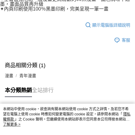
墨，畫面品質再升級
✦內頁印刷使用100％黑墨印刷，完美呈現一筆一畫
顯示電腦版詳細說明
客服
商品相關分類 (1)
漫畫
青年漫畫
本分類熱銷
全站排行
本網站中使用 cookie，欲查詢有關本網站使用 cookie 方式之詳情，及若您不希
熱門標籤
望在電腦上使用 cookie 時應如何變更電腦的 cookie 設定，請參閱本網站「
隱私
權條款
」之 Cookie 聲明。您繼續使用本網站即表示您同意本公司得按本網站使
用條款之 Cookie 聲明使用 cookie。
了解更多 >