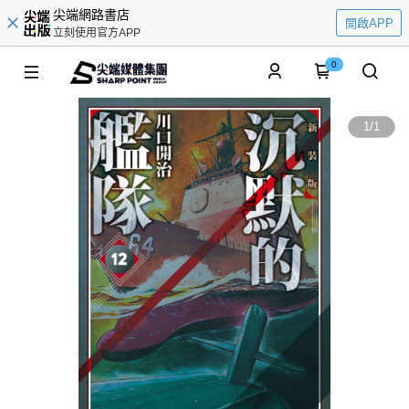
尖端網路書店
開啟APP
立刻使用官方APP
0
1
/
1