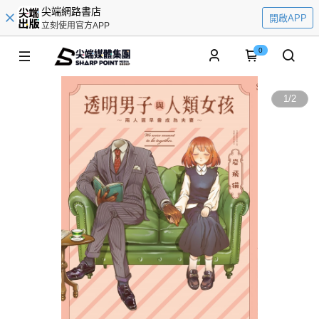
尖端網路書店
開啟APP
立刻使用官方APP
0
1
/
2