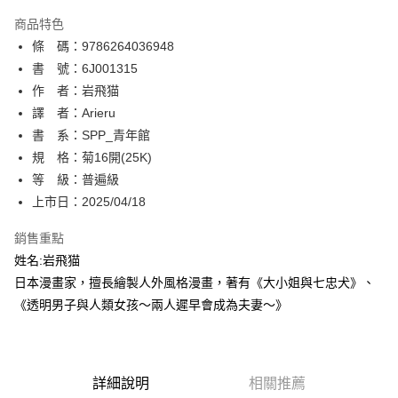
AFTEE先享後付
商品特色
相關說明
條 碼：9786264036948
【關於「AFTEE先享後付」】
ATM付款
AFTEE先享後付是「在收到商品之後才付款」的支付方式。 讓您購物簡單
書 號：6J001315
便利好安心！
作 者：岩飛猫
１．簡單：不需註冊會員、不需綁卡、不需儲值。
運送方式
譯 者：Arieru
２．便利：只要手機號碼，簡訊認證，即可結帳。
３．安心：先確認商品／服務後，再付款。
書 系：SPP_青年館
全家取貨付款
規 格：菊16開(25K)
每筆NT$80，滿NT$500(含以上)免運費
【「AFTEE先享後付」結帳流程】
１．於結帳方式選擇「AFTEE先享後付」後，將跳轉至「AFTEE先享後付」
等 級：普遍級
付款後全家取貨
結帳頁面，進行簡訊認證並確認金額後，即可完成結帳。
上市日：2025/04/18
２．訂單成立數日內，您將收到繳費通知簡訊。
每筆NT$80，滿NT$500(含以上)免運費
３．收到繳費通知簡訊後14天內，點擊此簡訊中的連結，可透過四大超商／
銷售重點
ATM／網路銀行／等多元方式進行付款，方視為交易完成。
萊爾富取貨付款
※ 請注意：結帳手續完成當下不需立刻繳費，但若您需要取消訂單，請聯絡
姓名:岩飛猫
每筆NT$80，滿NT$500(含以上)免運費
購買商品的店家。未經商家同意取消之訂單仍視為有效，需透過AFTEE先享
日本漫畫家，擅長繪製人外風格漫畫，著有《大小姐與七忠犬》、
後付繳納相關費用。
《透明男子與人類女孩～兩人遲早會成為夫妻～》
付款後萊爾富取貨
※ 交易是否成功請以「AFTEE先享後付 」之結帳頁面顯示為準，若有關於
是否繳費成功／繳費後需取消欲退款等相關疑問，請聯繫「AFTEE先享後付
每筆NT$80，滿NT$500(含以上)免運費
客戶支援中心」
https://netprotections.freshdesk.com/support/home
7-11取貨付款
【注意事項】
詳細說明
相關推薦
１．透過由恩沛科技股份有限公司提供之「AFTEE先享後付」服務完成之交
每筆NT$80，滿NT$500(含以上)免運費