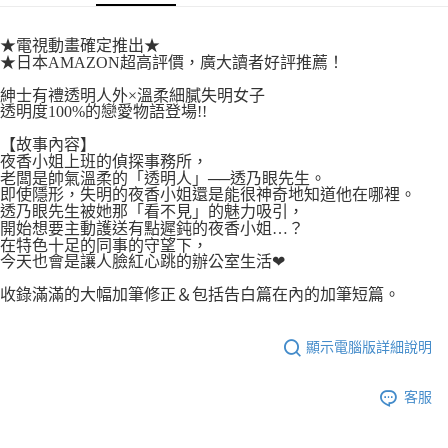
易，需依本服務之必要範圍內提供個人資料，並將交易相關給付款項請求債
權轉讓予恩沛科技股份有限公司。
付款後7-11取貨
２．關於個人資料處理事宜，請瀏覽以下網址：
★電視動畫確定推出★
每筆NT$80，滿NT$500(含以上)免運費
https://aftee.tw/terms/#terms3
★日本AMAZON超高評價，廣大讀者好評推薦！
３．未成年的使用者請事先徵得法定代理人或監護人之同意方可使用
宅配
紳士有禮透明人外×溫柔細膩失明女子
「AFTEE先享後付」，若未經同意申辦者引起之損失，本公司不負相關責
透明度100%的戀愛物語登場!!
任。
每筆NT$100，滿NT$800(含以上)免運費
４．使用「AFTEE先享後付」時，將依據個別帳號之用戶狀況，依本公司即
【故事內容】
時審查核予不同之上限額度；若仍有額度不足之情形，本公司將視審查結果
國家/地區配送
查看運費
夜香小姐上班的偵探事務所，
請求用戶進行身份認證。
老闆是帥氣溫柔的「透明人」──透乃眼先生。
５．嚴禁一人註冊多個帳號或使用他人資訊註冊。若發現惡意使用之情形，
即使隱形，失明的夜香小姐還是能很神奇地知道他在哪裡。
恩沛科技股份有限公司將有權停止該用戶之使用額度並採取法律行動。
透乃眼先生被她那「看不見」的魅力吸引，
開始想要主動護送有點遲鈍的夜香小姐…？
在特色十足的同事的守望下，
今天也會是讓人臉紅心跳的辦公室生活❤
收錄滿滿的大幅加筆修正＆包括告白篇在內的加筆短篇。
顯示電腦版詳細說明
客服