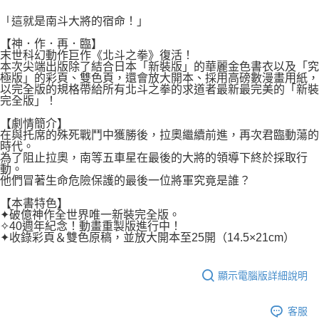
２．關於個人資料處理事宜，請瀏覽以下網址：
每筆NT$80，滿NT$500(含以上)免運費
https://aftee.tw/terms/#terms3
「這就是南斗大將的宿命！」
３．未成年的使用者請事先徵得法定代理人或監護人之同意方可使用
宅配
「AFTEE先享後付」，若未經同意申辦者引起之損失，本公司不負相關責
【神．作．再．臨】
任。
末世科幻動作巨作《北斗之拳》復活！
每筆NT$100，滿NT$800(含以上)免運費
４．使用「AFTEE先享後付」時，將依據個別帳號之用戶狀況，依本公司即
本次尖端出版除了結合日本「新裝版」的華麗金色書衣以及「究
極版」的彩頁、雙色頁，還會放大開本、採用高磅數漫畫用紙，
時審查核予不同之上限額度；若仍有額度不足之情形，本公司將視審查結果
國家/地區配送
查看運費
以完全版的規格帶給所有北斗之拳的求道者最新最完美的「新裝
請求用戶進行身份認證。
完全版」！
５．嚴禁一人註冊多個帳號或使用他人資訊註冊。若發現惡意使用之情形，
恩沛科技股份有限公司將有權停止該用戶之使用額度並採取法律行動。
【劇情簡介】
在與托席的殊死戰鬥中獲勝後，拉奧繼續前進，再次君臨動蕩的
時代。
為了阻止拉奧，南等五車星在最後的大將的領導下終於採取行
動。
他們冒著生命危險保護的最後一位將軍究竟是誰？
【本書特色】
✦破億神作全世界唯一新裝完全版。
✧40週年紀念！動畫重製版進行中！
✦收錄彩頁＆雙色原稿，並放大開本至25開（14.5×21cm）
顯示電腦版詳細說明
客服