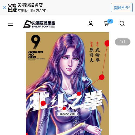
尖端網路書店
開啟APP
立刻使用官方APP
0
1
/
1