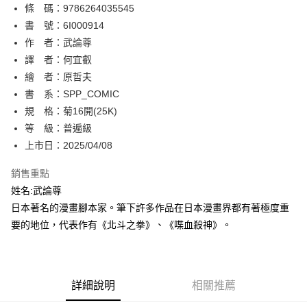
條 碼：9786264035545
【關於「AFTEE先享後付」】
ATM付款
AFTEE先享後付是「在收到商品之後才付款」的支付方式。 讓您購物簡單
書 號：6I000914
便利好安心！
作 者：武論尊
１．簡單：不需註冊會員、不需綁卡、不需儲值。
運送方式
譯 者：何宜叡
２．便利：只要手機號碼，簡訊認證，即可結帳。
３．安心：先確認商品／服務後，再付款。
繪 者：原哲夫
全家取貨付款
書 系：SPP_COMIC
每筆NT$80，滿NT$500(含以上)免運費
【「AFTEE先享後付」結帳流程】
１．於結帳方式選擇「AFTEE先享後付」後，將跳轉至「AFTEE先享後付」
規 格：菊16開(25K)
付款後全家取貨
結帳頁面，進行簡訊認證並確認金額後，即可完成結帳。
等 級：普遍級
２．訂單成立數日內，您將收到繳費通知簡訊。
每筆NT$80，滿NT$500(含以上)免運費
上市日：2025/04/08
３．收到繳費通知簡訊後14天內，點擊此簡訊中的連結，可透過四大超商／
ATM／網路銀行／等多元方式進行付款，方視為交易完成。
萊爾富取貨付款
※ 請注意：結帳手續完成當下不需立刻繳費，但若您需要取消訂單，請聯絡
銷售重點
每筆NT$80，滿NT$500(含以上)免運費
購買商品的店家。未經商家同意取消之訂單仍視為有效，需透過AFTEE先享
姓名:武論尊
後付繳納相關費用。
日本著名的漫畫腳本家。筆下許多作品在日本漫畫界都有著極度重
付款後萊爾富取貨
※ 交易是否成功請以「AFTEE先享後付 」之結帳頁面顯示為準，若有關於
是否繳費成功／繳費後需取消欲退款等相關疑問，請聯繫「AFTEE先享後付
要的地位，代表作有《北斗之拳》、《喋血殺神》。
每筆NT$80，滿NT$500(含以上)免運費
客戶支援中心」
https://netprotections.freshdesk.com/support/home
7-11取貨付款
【注意事項】
１．透過由恩沛科技股份有限公司提供之「AFTEE先享後付」服務完成之交
每筆NT$80，滿NT$500(含以上)免運費
易，需依本服務之必要範圍內提供個人資料，並將交易相關給付款項請求債
詳細說明
相關推薦
權轉讓予恩沛科技股份有限公司。
付款後7-11取貨