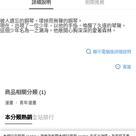
付款後7-11取貨
詳細說明
相關推薦
２．關於個人資料處理事宜，請瀏覽以下網址：
每筆NT$80，滿NT$500(含以上)免運費
https://aftee.tw/terms/#terms3
３．未成年的使用者請事先徵得法定代理人或監護人之同意方可使用
宅配
被人遺忘的鋼琴。壞掉而無聲的鋼琴。
「AFTEE先享後付」，若未經同意申辦者引起之損失，本公司不負相關責
現在，出現了一位少年，以他的手指，喚醒了久違的琴聲。
任。
每筆NT$100，滿NT$800(含以上)免運費
這個少年名為一之瀨海。他敞開心胸深深的愛著森林。
４．使用「AFTEE先享後付」時，將依據個別帳號之用戶狀況，依本公司即
時審查核予不同之上限額度；若仍有額度不足之情形，本公司將視審查結果
國家/地區配送
查看運費
請求用戶進行身份認證。
５．嚴禁一人註冊多個帳號或使用他人資訊註冊。若發現惡意使用之情形，
顯示電腦版詳細說明
恩沛科技股份有限公司將有權停止該用戶之使用額度並採取法律行動。
客服
商品相關分類 (1)
漫畫
青年漫畫
本分類熱銷
全站排行