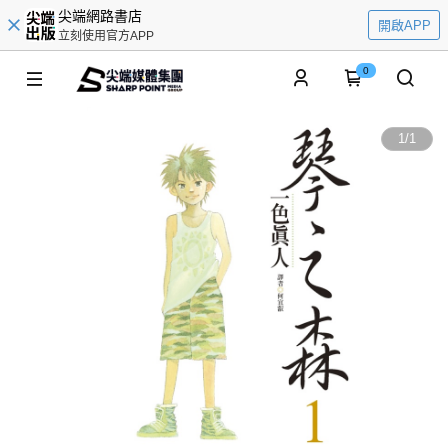
尖端網路書店
開啟APP
立刻使用官方APP
0
1
/
1