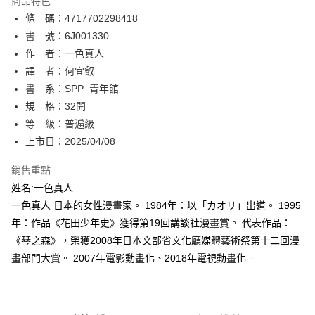
商品特色
相關說明
條 碼：4717702298418
【關於「AFTEE先享後付」】
ATM付款
AFTEE先享後付是「在收到商品之後才付款」的支付方式。 讓您購物簡單
書 號：6J001330
便利好安心！
作 者：一色真人
１．簡單：不需註冊會員、不需綁卡、不需儲值。
運送方式
譯 者：何宜叡
２．便利：只要手機號碼，簡訊認證，即可結帳。
３．安心：先確認商品／服務後，再付款。
書 系：SPP_青年館
全家取貨付款
規 格：32開
每筆NT$80，滿NT$500(含以上)免運費
【「AFTEE先享後付」結帳流程】
１．於結帳方式選擇「AFTEE先享後付」後，將跳轉至「AFTEE先享後付」
等 級：普遍級
付款後全家取貨
結帳頁面，進行簡訊認證並確認金額後，即可完成結帳。
上市日：2025/04/08
２．訂單成立數日內，您將收到繳費通知簡訊。
每筆NT$80，滿NT$500(含以上)免運費
３．收到繳費通知簡訊後14天內，點擊此簡訊中的連結，可透過四大超商／
銷售重點
ATM／網路銀行／等多元方式進行付款，方視為交易完成。
萊爾富取貨付款
※ 請注意：結帳手續完成當下不需立刻繳費，但若您需要取消訂單，請聯絡
姓名:一色真人
每筆NT$80，滿NT$500(含以上)免運費
購買商品的店家。未經商家同意取消之訂單仍視為有效，需透過AFTEE先享
一色真人 日本的女性漫畫家。 1984年：以「カオリ」出道。 1995
後付繳納相關費用。
年：作品《花田少年史》獲得第19回講談社漫畫賞。 代表作品：
付款後萊爾富取貨
※ 交易是否成功請以「AFTEE先享後付 」之結帳頁面顯示為準，若有關於
是否繳費成功／繳費後需取消欲退款等相關疑問，請聯繫「AFTEE先享後付
《琴之森》，榮獲2008年日本文部省文化廳媒體藝術祭第十二回漫
每筆NT$80，滿NT$500(含以上)免運費
客戶支援中心」
https://netprotections.freshdesk.com/support/home
畫部門大賞。 2007年電影動畫化、2018年電視動畫化。
7-11取貨付款
【注意事項】
１．透過由恩沛科技股份有限公司提供之「AFTEE先享後付」服務完成之交
每筆NT$80，滿NT$500(含以上)免運費
易，需依本服務之必要範圍內提供個人資料，並將交易相關給付款項請求債
權轉讓予恩沛科技股份有限公司。