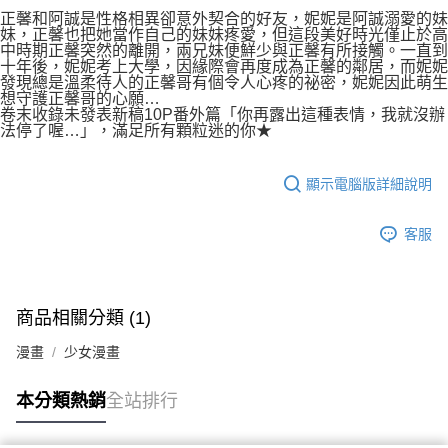
付款後7-11取貨
２．關於個人資料處理事宜，請瀏覽以下網址：
正馨和阿誠是性格相異卻意外契合的好友，妮妮是阿誠溺愛的妹
每筆NT$80，滿NT$500(含以上)免運費
妹，正馨也把她當作自己的妹妹疼愛，但這段美好時光僅止於高
https://aftee.tw/terms/#terms3
中時期正馨突然的離開，兩兄妹便鮮少與正馨有所接觸。一直到
３．未成年的使用者請事先徵得法定代理人或監護人之同意方可使用
宅配
十年後，妮妮考上大學，因緣際會再度成為正馨的鄰居，而妮妮
「AFTEE先享後付」，若未經同意申辦者引起之損失，本公司不負相關責
發現總是溫柔待人的正馨哥有個令人心疼的祕密，妮妮因此萌生
任。
每筆NT$100，滿NT$800(含以上)免運費
想守護正馨哥的心願…
４．使用「AFTEE先享後付」時，將依據個別帳號之用戶狀況，依本公司即
卷末收錄未發表新稿10P番外篇「你再露出這種表情，我就沒辦
時審查核予不同之上限額度；若仍有額度不足之情形，本公司將視審查結果
國家/地區配送
查看運費
法停了喔…」，滿足所有顆粒迷的你★
請求用戶進行身份認證。
５．嚴禁一人註冊多個帳號或使用他人資訊註冊。若發現惡意使用之情形，
恩沛科技股份有限公司將有權停止該用戶之使用額度並採取法律行動。
顯示電腦版詳細說明
客服
商品相關分類 (1)
漫畫
少女漫畫
本分類熱銷
全站排行