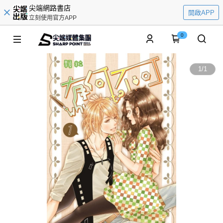
尖端網路書店
開啟APP
立刻使用官方APP
0
1
/
1