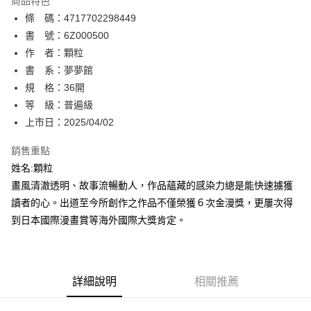
商品特色
相關說明
條 碼：4717702298449
【關於「AFTEE先享後付」】
ATM付款
AFTEE先享後付是「在收到商品之後才付款」的支付方式。 讓您購物簡單
書 號：6Z000500
便利好安心！
作 者：顆粒
１．簡單：不需註冊會員、不需綁卡、不需儲值。
運送方式
書 系：夢夢館
２．便利：只要手機號碼，簡訊認證，即可結帳。
３．安心：先確認商品／服務後，再付款。
規 格：36開
全家取貨付款
等 級：普遍級
每筆NT$80，滿NT$500(含以上)免運費
【「AFTEE先享後付」結帳流程】
１．於結帳方式選擇「AFTEE先享後付」後，將跳轉至「AFTEE先享後付」
上市日：2025/04/02
付款後全家取貨
結帳頁面，進行簡訊認證並確認金額後，即可完成結帳。
２．訂單成立數日內，您將收到繳費通知簡訊。
銷售重點
每筆NT$80，滿NT$500(含以上)免運費
３．收到繳費通知簡訊後14天內，點擊此簡訊中的連結，可透過四大超商／
姓名:顆粒
ATM／網路銀行／等多元方式進行付款，方視為交易完成。
萊爾富取貨付款
※ 請注意：結帳手續完成當下不需立刻繳費，但若您需要取消訂單，請聯絡
畫風清澈透明、故事流暢動人，作品蘊藏的感染力總是能快速擄獲
每筆NT$80，滿NT$500(含以上)免運費
購買商品的店家。未經商家同意取消之訂單仍視為有效，需透過AFTEE先享
讀者的心。出道至今所創作之作品不僅榮獲６次金漫獎，更屢次得
後付繳納相關費用。
到日本國際漫畫賞等海外國際大獎肯定。
付款後萊爾富取貨
※ 交易是否成功請以「AFTEE先享後付 」之結帳頁面顯示為準，若有關於
是否繳費成功／繳費後需取消欲退款等相關疑問，請聯繫「AFTEE先享後付
每筆NT$80，滿NT$500(含以上)免運費
客戶支援中心」
https://netprotections.freshdesk.com/support/home
7-11取貨付款
【注意事項】
詳細說明
相關推薦
１．透過由恩沛科技股份有限公司提供之「AFTEE先享後付」服務完成之交
每筆NT$80，滿NT$500(含以上)免運費
易，需依本服務之必要範圍內提供個人資料，並將交易相關給付款項請求債
權轉讓予恩沛科技股份有限公司。