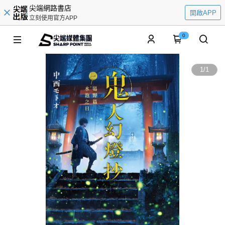
尖端網路書店
開啟APP
立刻使用官方APP
0
1
/
1