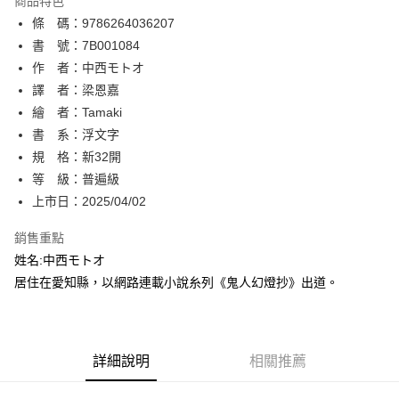
商品特色
相關說明
條 碼：9786264036207
【關於「AFTEE先享後付」】
ATM付款
AFTEE先享後付是「在收到商品之後才付款」的支付方式。 讓您購物簡單
書 號：7B001084
便利好安心！
作 者：中西モトオ
１．簡單：不需註冊會員、不需綁卡、不需儲值。
運送方式
譯 者：梁恩嘉
２．便利：只要手機號碼，簡訊認證，即可結帳。
３．安心：先確認商品／服務後，再付款。
繪 者：Tamaki
全家取貨付款
書 系：浮文字
每筆NT$80，滿NT$500(含以上)免運費
【「AFTEE先享後付」結帳流程】
１．於結帳方式選擇「AFTEE先享後付」後，將跳轉至「AFTEE先享後付」
規 格：新32開
付款後全家取貨
結帳頁面，進行簡訊認證並確認金額後，即可完成結帳。
等 級：普遍級
２．訂單成立數日內，您將收到繳費通知簡訊。
每筆NT$80，滿NT$500(含以上)免運費
上市日：2025/04/02
３．收到繳費通知簡訊後14天內，點擊此簡訊中的連結，可透過四大超商／
ATM／網路銀行／等多元方式進行付款，方視為交易完成。
萊爾富取貨付款
※ 請注意：結帳手續完成當下不需立刻繳費，但若您需要取消訂單，請聯絡
銷售重點
每筆NT$80，滿NT$500(含以上)免運費
購買商品的店家。未經商家同意取消之訂單仍視為有效，需透過AFTEE先享
姓名:中西モトオ
後付繳納相關費用。
居住在愛知縣，以網路連載小說糸列《鬼人幻燈抄》出道。
付款後萊爾富取貨
※ 交易是否成功請以「AFTEE先享後付 」之結帳頁面顯示為準，若有關於
是否繳費成功／繳費後需取消欲退款等相關疑問，請聯繫「AFTEE先享後付
每筆NT$80，滿NT$500(含以上)免運費
客戶支援中心」
https://netprotections.freshdesk.com/support/home
7-11取貨付款
【注意事項】
詳細說明
相關推薦
１．透過由恩沛科技股份有限公司提供之「AFTEE先享後付」服務完成之交
每筆NT$80，滿NT$500(含以上)免運費
易，需依本服務之必要範圍內提供個人資料，並將交易相關給付款項請求債
權轉讓予恩沛科技股份有限公司。