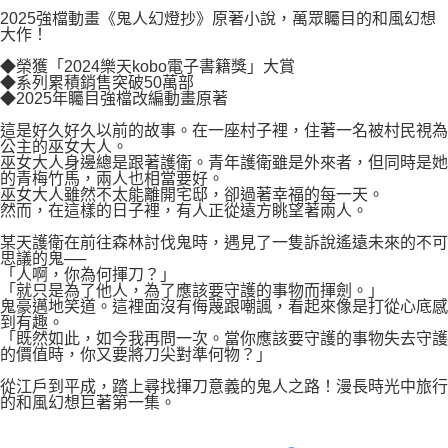
付款後7-11取貨
２．關於個人資料處理事宜，請瀏覽以下網址：
2025強檔動畫《鬼人幻燈抄》原著小說，萬眾矚目的和風幻想
每筆NT$80，滿NT$500(含以上)免運費
大作！
https://aftee.tw/terms/#terms3
３．未成年的使用者請事先徵得法定代理人或監護人之同意方可使用
宅配
◆榮獲「2024樂天kobo電子書籍獎」大賞
「AFTEE先享後付」，若未經同意申辦者引起之損失，本公司不負相關責
◆系列累積銷售突破50萬部
任。
每筆NT$100，滿NT$800(含以上)免運費
◆2025年矚目強檔改編動畫原著
４．使用「AFTEE先享後付」時，將依據個別帳號之用戶狀況，依本公司即
時審查核予不同之上限額度；若仍有額度不足之情形，本公司將視審查結果
國家/地區配送
查看運費
這是好久好久以前的故事。在一座村子裡，住著一名被村民視為
請求用戶進行身份認證。
公主的巫女大人。
５．嚴禁一人註冊多個帳號或使用他人資訊註冊。若發現惡意使用之情形，
巫女大人身邊總是跟著護衛。青年護衛雖是外來者，但同時是她
的青梅竹馬，兩人也相當要好。
恩沛科技股份有限公司將有權停止該用戶之使用額度並採取法律行動。
巫女大人雖然不太能離開宅邸，卻過著幸福的每一天。
然而，在這樣的日子裡，有人正從遠方眺望著兩人。
某天護衛在前往森林討伐鬼時，遇見了一隻訴說遙遠未來的不可
思議的鬼──
「人啊，你為何揮刀？」
「就只是為了他人，為了應該要守護的事物而揮劍。」
鬼豪邁地笑道。這裡面沒有侮蔑跟嘲諷，看起來像是打從心底感
到有趣。
「既然如此，如今我再問一次。當你應該要守護的事物失去守護
的價值時，你又要將刀尖對準何物？」
從江戶到平成，踏上尋找揮刀意義的鬼人之路！漫長時光中旅行
的和風幻想巨著第一集。