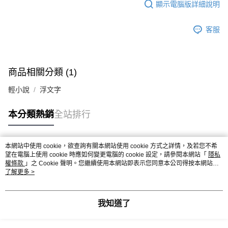
顯示電腦版詳細說明
客服
商品相關分類 (1)
輕小說
浮文字
本分類熱銷
全站排行
本網站中使用 cookie，欲查詢有關本網站使用 cookie 方式之詳情，及若您不希
熱門標籤
望在電腦上使用 cookie 時應如何變更電腦的 cookie 設定，請參閱本網站「
隱私
權條款
」之 Cookie 聲明。您繼續使用本網站即表示您同意本公司得按本網站使
用條款之 Cookie 聲明使用 cookie。
了解更多 >
我知道了