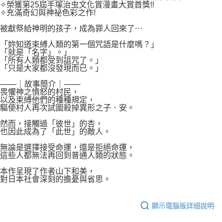
付款後7-11取貨
✧榮獲第25屆手塚治虫文化賞漫畫大賞首獎!!
２．關於個人資料處理事宜，請瀏覽以下網址：
✧充滿奇幻與神祕色彩之作!
每筆NT$80，滿NT$500(含以上)免運費
https://aftee.tw/terms/#terms3
３．未成年的使用者請事先徵得法定代理人或監護人之同意方可使用
被獻祭給神明的孩子，成為罪人回來了⋯
宅配
「AFTEE先享後付」，若未經同意申辦者引起之損失，本公司不負相關責
任。
「妳知道束縛人類的第一個咒語是什麼嗎？」
每筆NT$100，滿NT$800(含以上)免運費
「就是「名字」。」
４．使用「AFTEE先享後付」時，將依據個別帳號之用戶狀況，依本公司即
「所有人類都受到詛咒了。」
時審查核予不同之上限額度；若仍有額度不足之情形，本公司將視審查結果
國家/地區配送
查看運費
「只是大家都沒發現而已。」
請求用戶進行身份認證。
５．嚴禁一人註冊多個帳號或使用他人資訊註冊。若發現惡意使用之情形，
───｜故事簡介｜───
恩沛科技股份有限公司將有權停止該用戶之使用額度並採取法律行動。
畏懼神之憤怒的村民，
以及束縛他們的種種規定，
驅使村人再次試圖殺掉異形之子．安。
然而，接觸過「彼世」的杏，
也因此成為了「此世」的敵人。
無論是選擇接受命運，還是拒絕命運，
這些人都無法再回到普通人類的狀態。
本作呈現了作者山下和美，
對日本社會深刻的擔憂與省思。
顯示電腦版詳細說明