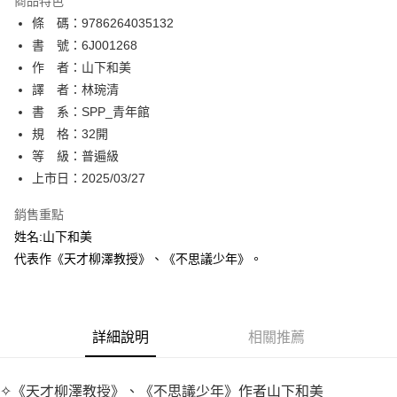
商品特色
相關說明
條 碼：9786264035132
【關於「AFTEE先享後付」】
ATM付款
AFTEE先享後付是「在收到商品之後才付款」的支付方式。 讓您購物簡單
書 號：6J001268
便利好安心！
作 者：山下和美
１．簡單：不需註冊會員、不需綁卡、不需儲值。
運送方式
譯 者：林琬清
２．便利：只要手機號碼，簡訊認證，即可結帳。
３．安心：先確認商品／服務後，再付款。
書 系：SPP_青年館
全家取貨付款
規 格：32開
每筆NT$80，滿NT$500(含以上)免運費
【「AFTEE先享後付」結帳流程】
１．於結帳方式選擇「AFTEE先享後付」後，將跳轉至「AFTEE先享後付」
等 級：普遍級
付款後全家取貨
結帳頁面，進行簡訊認證並確認金額後，即可完成結帳。
上市日：2025/03/27
２．訂單成立數日內，您將收到繳費通知簡訊。
每筆NT$80，滿NT$500(含以上)免運費
３．收到繳費通知簡訊後14天內，點擊此簡訊中的連結，可透過四大超商／
銷售重點
ATM／網路銀行／等多元方式進行付款，方視為交易完成。
萊爾富取貨付款
※ 請注意：結帳手續完成當下不需立刻繳費，但若您需要取消訂單，請聯絡
姓名:山下和美
每筆NT$80，滿NT$500(含以上)免運費
購買商品的店家。未經商家同意取消之訂單仍視為有效，需透過AFTEE先享
代表作《天才柳澤教授》、《不思議少年》。
後付繳納相關費用。
付款後萊爾富取貨
※ 交易是否成功請以「AFTEE先享後付 」之結帳頁面顯示為準，若有關於
是否繳費成功／繳費後需取消欲退款等相關疑問，請聯繫「AFTEE先享後付
每筆NT$80，滿NT$500(含以上)免運費
客戶支援中心」
https://netprotections.freshdesk.com/support/home
詳細說明
相關推薦
7-11取貨付款
【注意事項】
１．透過由恩沛科技股份有限公司提供之「AFTEE先享後付」服務完成之交
每筆NT$80，滿NT$500(含以上)免運費
易，需依本服務之必要範圍內提供個人資料，並將交易相關給付款項請求債
✧《天才柳澤教授》、《不思議少年》作者山下和美
權轉讓予恩沛科技股份有限公司。