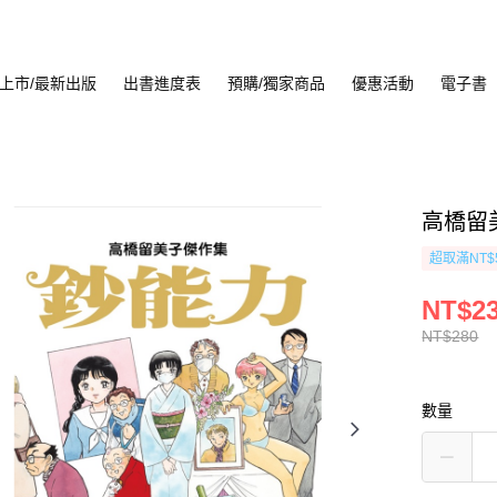
上市/最新出版
出書進度表
預購/獨家商品
優惠活動
電子書
高橋留
超取滿NT$
NT$2
NT$280
數量