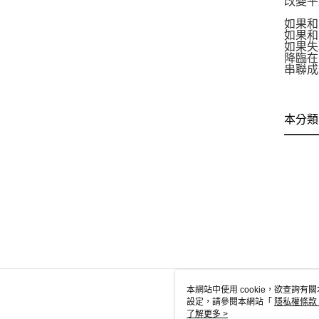
改變平
如果和
如果和
如果失
降臨在
串聯成
本分類
本網站中使用 cookie，欲查詢有關
設定，請參閱本網站「
隱私權條款
使用 cookie。
了解更多 >