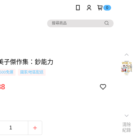
0
美子傑作集：鈔能力
500免運
國家/地區配送
38
清除
紀錄