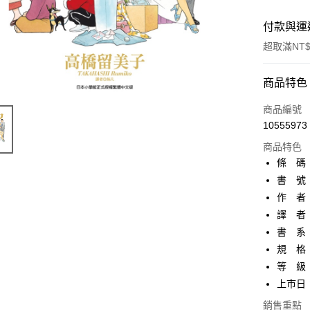
付款與運
超取滿NT$
付款方式
商品特色
信用卡一
商品編號
10555973
超商取貨
商品特色
AFTEE先
條 碼：9
相關說明
書 號：
【關於「A
作 者
ATM付款
AFTEE
便利好安
譯 者
１．簡單
書 系：
２．便利
運送方式
規 格：
３．安心
等 級
全家取貨
【「AFT
上市日：2
每筆NT$8
１．於結帳
付」結帳
銷售重點