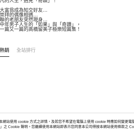
凡的人生，遇見「奇蹟」！
大富翁成為知交好友…
崇拜的偶像相遇…
聯的老朋友突然現身…
中年男子人生的「如果」與「奇蹟」，
一篇又一篇的高橋留美子極樂短篇集！
熱銷
全站排行
本網站使用 cookie 方式之詳情，及若您不希望在電腦上使用 cookie 時應如何變更電腦的
」之 Cookie 聲明。您繼續使用本網站即表示您同意本公司得按本網站使用條款之 Coo
關於我們
客服資訊