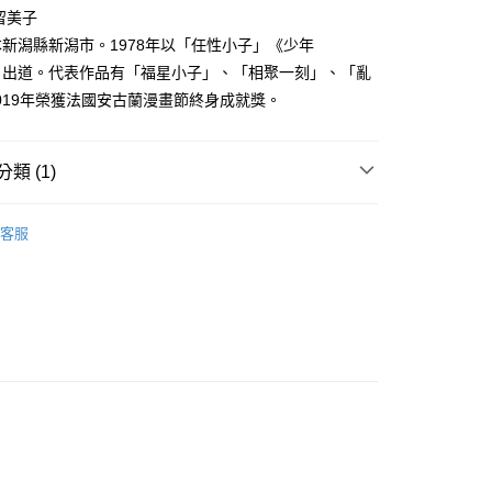
家取貨
成立數日內，您將收到繳費通知簡訊。
留美子
費通知簡訊後14天內，點擊此簡訊中的連結，可透過四大超商
0，滿NT$500(含以上)免運費
新潟縣新潟市。1978年以「任性小子」《少年
網路銀行／等多元方式進行付款，方視為交易完成。
：結帳手續完成當下不需立刻繳費，但若您需要取消訂單，請聯
Y》出道。代表作品有「福星小子」、「相聚一刻」、「亂
貨付款
的店家。未經商家同意取消之訂單仍視為有效，需透過AFTEE
019年榮獲法國安古蘭漫畫節終身成就獎。
繳納相關費用。
0，滿NT$500(含以上)免運費
否成功請以「AFTEE先享後付 」之結帳頁面顯示為準，若有關於
功／繳費後需取消欲退款等相關疑問，請聯繫「AFTEE先享後
爾富取貨
援中心」
https://netprotections.freshdesk.com/support/home
類 (1)
0，滿NT$500(含以上)免運費
項】
年漫畫
付款
恩沛科技股份有限公司提供之「AFTEE先享後付」服務完成之
客服
依本服務之必要範圍內提供個人資料，並將交易相關給付款項請
0，滿NT$500(含以上)免運費
讓予恩沛科技股份有限公司。
個人資料處理事宜，請瀏覽以下網址：
1取貨
ee.tw/terms/#terms3
0，滿NT$500(含以上)免運費
年的使用者請事先徵得法定代理人或監護人之同意方可使用
E先享後付」，若未經同意申辦者引起之損失，本公司不負相關責
AFTEE先享後付」時，將依據個別帳號之用戶狀況，依本公司
00，滿NT$800(含以上)免運費
核予不同之上限額度；若仍有額度不足之情形，本公司將視審查
用戶進行身份認證。
配送
查看運費
一人註冊多個帳號或使用他人資訊註冊。若發現惡意使用之情
科技股份有限公司將有權停止該用戶之使用額度並採取法律行