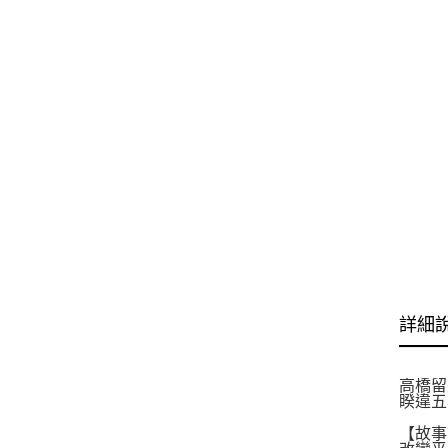
詳細
高橋留
睽違五
【故事