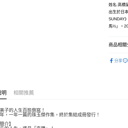
付款後全
２．訂單
姓名:高橋
３．收到繳
每筆NT$8
出生於日本
／ATM／
※ 請注意
SUNDA
萊爾富取
絡購買商品
馬½」。2
先享後付
每筆NT$8
※ 交易是
是否繳費成
付款後萊
付客戶支
商品相關分
每筆NT$8
【注意事
漫畫
青
7-11取貨
１．透過由
分享
交易，需
每筆NT$8
求債權轉
２．關於
付款後7-1
https://aft
每筆NT$8
３．未成
「AFTE
說明
相關推薦
宅配
任。
４．使用「
每筆NT$1
即時審查
結果請求
美子的人生百態側寫！
國家/地區
年，一年一篇的珠玉傑作集，終於集結成冊發行！
５．嚴禁
形，恩沛
簡介】
動。