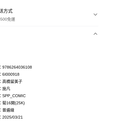
送方式
500免運
次付款
付款
享後付
786264036108
6I000918
FTEE先享後付」】
：高橋留美子
先享後付是「在收到商品之後才付款」的支付方式。 讓您購物簡單
心！
：施凡
：不需註冊會員、不需綁卡、不需儲值。
SPP_COMIC
：只要手機號碼，簡訊認證，即可結帳。
菊16開(25K)
：先確認商品／服務後，再付款。
：普遍級
付款
EE先享後付」結帳流程】
025/03/21
0，滿NT$500(含以上)免運費
方式選擇「AFTEE先享後付」後，將跳轉至「AFTEE先享後
頁面，進行簡訊認證並確認金額後，即可完成結帳。