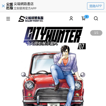
尖端網路書店
開啟APP
立刻使用官方APP
0
1
/
1