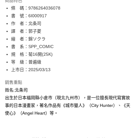
商品特色
相關說明
條 碼：9786264036078
【關於「AFTEE先享後付」】
ATM付款
AFTEE先享後付是「在收到商品之後才付款」的支付方式。 讓您購物簡單
書 號：6I000917
便利好安心！
作 者：北条司
１．簡單：不需註冊會員、不需綁卡、不需儲值。
運送方式
譯 者：郭子菱
２．便利：只要手機號碼，簡訊認證，即可結帳。
３．安心：先確認商品／服務後，再付款。
繪 者：錦ソクラ
全家取貨付款
書 系：SPP_COMIC
每筆NT$80，滿NT$500(含以上)免運費
【「AFTEE先享後付」結帳流程】
１．於結帳方式選擇「AFTEE先享後付」後，將跳轉至「AFTEE先享後付」
規 格：菊16開(25K)
付款後全家取貨
結帳頁面，進行簡訊認證並確認金額後，即可完成結帳。
等 級：普遍級
２．訂單成立數日內，您將收到繳費通知簡訊。
每筆NT$80，滿NT$500(含以上)免運費
上市日：2025/03/13
３．收到繳費通知簡訊後14天內，點擊此簡訊中的連結，可透過四大超商／
ATM／網路銀行／等多元方式進行付款，方視為交易完成。
萊爾富取貨付款
※ 請注意：結帳手續完成當下不需立刻繳費，但若您需要取消訂單，請聯絡
銷售重點
每筆NT$80，滿NT$500(含以上)免運費
購買商品的店家。未經商家同意取消之訂單仍視為有效，需透過AFTEE先享
姓名:北条司
後付繳納相關費用。
出生於日本福岡縣小倉市（現北九州市），是一位擅長現代寫實故
付款後萊爾富取貨
※ 交易是否成功請以「AFTEE先享後付 」之結帳頁面顯示為準，若有關於
是否繳費成功／繳費後需取消欲退款等相關疑問，請聯繫「AFTEE先享後付
事的日本漫畫家，著名作品有《城市獵人》（City Hunter）、《天
每筆NT$80，滿NT$500(含以上)免運費
客戶支援中心」
https://netprotections.freshdesk.com/support/home
使心》（Angel Heart）等。
7-11取貨付款
【注意事項】
１．透過由恩沛科技股份有限公司提供之「AFTEE先享後付」服務完成之交
每筆NT$80，滿NT$500(含以上)免運費
易，需依本服務之必要範圍內提供個人資料，並將交易相關給付款項請求債
權轉讓予恩沛科技股份有限公司。