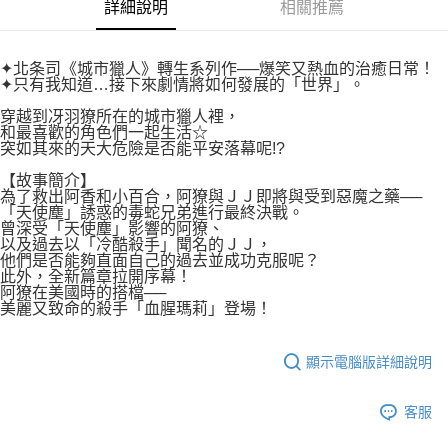
付款後7-11取貨
詳細說明
相關推薦
２．關於個人資料處理事宜，請瀏覽以下網址：
每筆NT$80，滿NT$500(含以上)免運費
https://aftee.tw/terms/#terms3
３．未成年的使用者請事先徵得法定代理人或監護人之同意方可使用
宅配
✦北条司《城市獵人》轉生系列作──爆笑又熱血的治癒日常！
「AFTEE先享後付」，若未經同意申辦者引起之損失，本公司不負相關責
✦只有我知道…接下來劇情將如何發展的「世界」。
任。
每筆NT$100，滿NT$800(含以上)免運費
４．使用「AFTEE先享後付」時，將依據個別帳號之用戶狀況，依本公司即
穿越到冴羽獠所在的城市獵人裡，
時審查核予不同之上限額度；若仍有額度不足之情形，本公司將視審查結果
國家/地區配送
查看運費
和最喜歡的角色們一起生活☆
請求用戶進行身份認證。
突如其來的天大危險是否能平安落幕呢!?
５．嚴禁一人註冊多個帳號或使用他人資訊註冊。若發現惡意使用之情形，
恩沛科技股份有限公司將有權停止該用戶之使用額度並採取法律行動。
【故事簡介】
為了救出阿香和小百合，阿獠與ＪＪ即將與受到惡魔之藥──
「天使塵」誘惑的毒蛇兄弟進行最終決戰。
曾深受「天使塵」影響的阿獠、
以及過去以「冷酷殺手」聞名的ＪＪ，
他們是否能夠直面自己的過去並成功克服呢？
此外，全新篇章拉開序幕！
阿獠在美國時的搭檔──
美麗又致命的殺手「血腥瑪莉」登場！
顯示電腦版詳細說明
客服