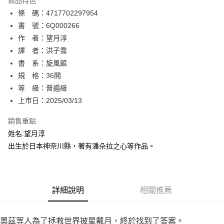
商品特色
相關說明
條 碼：4717702297954
【關於「AFTEE先享後付」】
ATM付款
AFTEE先享後付是「在收到商品之後才付款」的支付方式。 讓您購物簡單
書 號：6Q000266
便利好安心！
作 者：望月淳
１．簡單：不需註冊會員、不需綁卡、不需儲值。
運送方式
譯 者：洪子喬
２．便利：只要手機號碼，簡訊認證，即可結帳。
３．安心：先確認商品／服務後，再付款。
書 系：旋風館
全家取貨付款
規 格：36開
每筆NT$80，滿NT$500(含以上)免運費
【「AFTEE先享後付」結帳流程】
１．於結帳方式選擇「AFTEE先享後付」後，將跳轉至「AFTEE先享後付」
等 級：普遍級
付款後全家取貨
結帳頁面，進行簡訊認證並確認金額後，即可完成結帳。
上市日：2025/03/13
２．訂單成立數日內，您將收到繳費通知簡訊。
每筆NT$80，滿NT$500(含以上)免運費
３．收到繳費通知簡訊後14天內，點擊此簡訊中的連結，可透過四大超商／
銷售重點
ATM／網路銀行／等多元方式進行付款，方視為交易完成。
萊爾富取貨付款
※ 請注意：結帳手續完成當下不需立刻繳費，但若您需要取消訂單，請聯絡
姓名:望月淳
每筆NT$80，滿NT$500(含以上)免運費
購買商品的店家。未經商家同意取消之訂單仍視為有效，需透過AFTEE先享
出生於日本神奈川縣，著有潘朵拉之心等作品。
後付繳納相關費用。
付款後萊爾富取貨
※ 交易是否成功請以「AFTEE先享後付 」之結帳頁面顯示為準，若有關於
是否繳費成功／繳費後需取消欲退款等相關疑問，請聯繫「AFTEE先享後付
每筆NT$80，滿NT$500(含以上)免運費
客戶支援中心」
https://netprotections.freshdesk.com/support/home
詳細說明
相關推薦
7-11取貨付款
【注意事項】
１．透過由恩沛科技股份有限公司提供之「AFTEE先享後付」服務完成之交
每筆NT$80，滿NT$500(含以上)免運費
易，需依本服務之必要範圍內提供個人資料，並將交易相關給付款項請求債
奧茲等人為了拯救世界披星戴月，終於找到了答案。
權轉讓予恩沛科技股份有限公司。