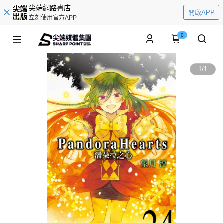
尖端網路書店
開啟APP
立刻使用官方APP
0
1
/
1