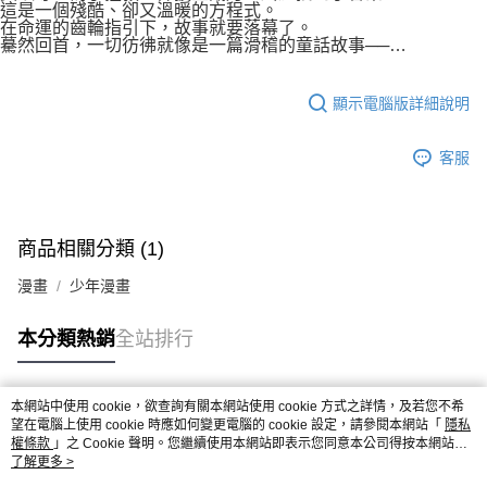
付款後7-11取貨
這是一個殘酷、卻又溫暖的方程式。
２．關於個人資料處理事宜，請瀏覽以下網址：
在命運的齒輪指引下，故事就要落幕了。
每筆NT$80，滿NT$500(含以上)免運費
https://aftee.tw/terms/#terms3
驀然回首，一切彷彿就像是一篇滑稽的童話故事──…
３．未成年的使用者請事先徵得法定代理人或監護人之同意方可使用
宅配
「AFTEE先享後付」，若未經同意申辦者引起之損失，本公司不負相關責
任。
每筆NT$100，滿NT$800(含以上)免運費
顯示電腦版詳細說明
４．使用「AFTEE先享後付」時，將依據個別帳號之用戶狀況，依本公司即
時審查核予不同之上限額度；若仍有額度不足之情形，本公司將視審查結果
國家/地區配送
查看運費
請求用戶進行身份認證。
客服
５．嚴禁一人註冊多個帳號或使用他人資訊註冊。若發現惡意使用之情形，
恩沛科技股份有限公司將有權停止該用戶之使用額度並採取法律行動。
商品相關分類 (1)
漫畫
少年漫畫
本分類熱銷
全站排行
本網站中使用 cookie，欲查詢有關本網站使用 cookie 方式之詳情，及若您不希
熱門標籤
望在電腦上使用 cookie 時應如何變更電腦的 cookie 設定，請參閱本網站「
隱私
權條款
」之 Cookie 聲明。您繼續使用本網站即表示您同意本公司得按本網站使
用條款之 Cookie 聲明使用 cookie。
了解更多 >