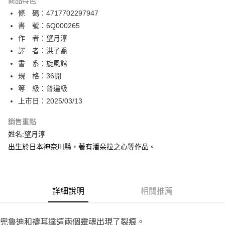
商品特色
相關說明
條 碼：4717702297947
【關於「AFTEE先享後付」】
ATM付款
AFTEE先享後付是「在收到商品之後才付款」的支付方式。 讓您購物簡單
書 號：6Q000265
便利好安心！
作 者：望月淳
１．簡單：不需註冊會員、不需綁卡、不需儲值。
運送方式
譯 者：洪子喬
２．便利：只要手機號碼，簡訊認證，即可結帳。
３．安心：先確認商品／服務後，再付款。
書 系：旋風館
全家取貨付款
規 格：36開
每筆NT$80，滿NT$500(含以上)免運費
【「AFTEE先享後付」結帳流程】
１．於結帳方式選擇「AFTEE先享後付」後，將跳轉至「AFTEE先享後付」
等 級：普遍級
付款後全家取貨
結帳頁面，進行簡訊認證並確認金額後，即可完成結帳。
上市日：2025/03/13
２．訂單成立數日內，您將收到繳費通知簡訊。
每筆NT$80，滿NT$500(含以上)免運費
３．收到繳費通知簡訊後14天內，點擊此簡訊中的連結，可透過四大超商／
銷售重點
ATM／網路銀行／等多元方式進行付款，方視為交易完成。
萊爾富取貨付款
※ 請注意：結帳手續完成當下不需立刻繳費，但若您需要取消訂單，請聯絡
姓名:望月淳
每筆NT$80，滿NT$500(含以上)免運費
購買商品的店家。未經商家同意取消之訂單仍視為有效，需透過AFTEE先享
出生於日本神奈川縣，著有潘朵拉之心等作品。
後付繳納相關費用。
付款後萊爾富取貨
※ 交易是否成功請以「AFTEE先享後付 」之結帳頁面顯示為準，若有關於
是否繳費成功／繳費後需取消欲退款等相關疑問，請聯繫「AFTEE先享後付
每筆NT$80，滿NT$500(含以上)免運費
客戶支援中心」
https://netprotections.freshdesk.com/support/home
詳細說明
相關推薦
7-11取貨付款
【注意事項】
１．透過由恩沛科技股份有限公司提供之「AFTEE先享後付」服務完成之交
每筆NT$80，滿NT$500(含以上)免運費
易，需依本服務之必要範圍內提供個人資料，並將交易相關給付款項請求債
兜魯迪和禱耳達這兩個靈魂出現了裂痕。
權轉讓予恩沛科技股份有限公司。