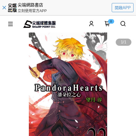
尖端網路書店
開啟APP
立刻使用官方APP
0
1
/
1