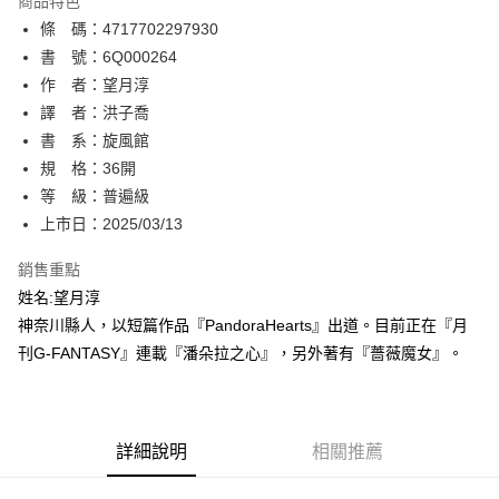
商品特色
相關說明
條 碼：4717702297930
【關於「AFTEE先享後付」】
ATM付款
AFTEE先享後付是「在收到商品之後才付款」的支付方式。 讓您購物簡單
書 號：6Q000264
便利好安心！
作 者：望月淳
１．簡單：不需註冊會員、不需綁卡、不需儲值。
運送方式
譯 者：洪子喬
２．便利：只要手機號碼，簡訊認證，即可結帳。
３．安心：先確認商品／服務後，再付款。
書 系：旋風館
全家取貨付款
規 格：36開
每筆NT$80，滿NT$500(含以上)免運費
【「AFTEE先享後付」結帳流程】
１．於結帳方式選擇「AFTEE先享後付」後，將跳轉至「AFTEE先享後付」
等 級：普遍級
付款後全家取貨
結帳頁面，進行簡訊認證並確認金額後，即可完成結帳。
上市日：2025/03/13
２．訂單成立數日內，您將收到繳費通知簡訊。
每筆NT$80，滿NT$500(含以上)免運費
３．收到繳費通知簡訊後14天內，點擊此簡訊中的連結，可透過四大超商／
銷售重點
ATM／網路銀行／等多元方式進行付款，方視為交易完成。
萊爾富取貨付款
※ 請注意：結帳手續完成當下不需立刻繳費，但若您需要取消訂單，請聯絡
姓名:望月淳
每筆NT$80，滿NT$500(含以上)免運費
購買商品的店家。未經商家同意取消之訂單仍視為有效，需透過AFTEE先享
神奈川縣人，以短篇作品『PandoraHearts』出道。目前正在『月
後付繳納相關費用。
刊G-FANTASY』連載『潘朵拉之心』，另外著有『薔薇魔女』。
付款後萊爾富取貨
※ 交易是否成功請以「AFTEE先享後付 」之結帳頁面顯示為準，若有關於
是否繳費成功／繳費後需取消欲退款等相關疑問，請聯繫「AFTEE先享後付
每筆NT$80，滿NT$500(含以上)免運費
客戶支援中心」
https://netprotections.freshdesk.com/support/home
7-11取貨付款
【注意事項】
詳細說明
相關推薦
１．透過由恩沛科技股份有限公司提供之「AFTEE先享後付」服務完成之交
每筆NT$80，滿NT$500(含以上)免運費
易，需依本服務之必要範圍內提供個人資料，並將交易相關給付款項請求債
權轉讓予恩沛科技股份有限公司。