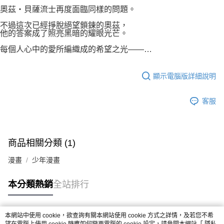
付款後7-11取貨
２．關於個人資料處理事宜，請瀏覽以下網址：
奧茲‧貝薩流士再度面臨同樣的問題。
每筆NT$80，滿NT$500(含以上)免運費
https://aftee.tw/terms/#terms3
不過這次已經掙脫絕望鎖鍊的奧茲，
３．未成年的使用者請事先徵得法定代理人或監護人之同意方可使用
宅配
他的答案成了照亮黑暗的耀眼光芒。
「AFTEE先享後付」，若未經同意申辦者引起之損失，本公司不負相關責
任。
每筆NT$100，滿NT$800(含以上)免運費
每個人心中的愛所編織成的希望之光——…
４．使用「AFTEE先享後付」時，將依據個別帳號之用戶狀況，依本公司即
時審查核予不同之上限額度；若仍有額度不足之情形，本公司將視審查結果
國家/地區配送
查看運費
請求用戶進行身份認證。
顯示電腦版詳細說明
５．嚴禁一人註冊多個帳號或使用他人資訊註冊。若發現惡意使用之情形，
恩沛科技股份有限公司將有權停止該用戶之使用額度並採取法律行動。
客服
商品相關分類 (1)
漫畫
少年漫畫
本分類熱銷
全站排行
本網站中使用 cookie，欲查詢有關本網站使用 cookie 方式之詳情，及若您不希
熱門標籤