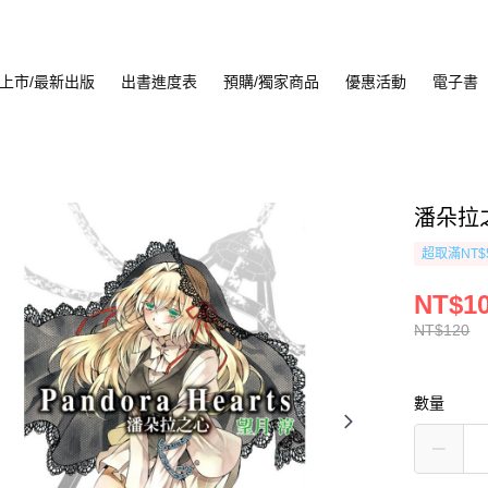
上市/最新出版
出書進度表
預購/獨家商品
優惠活動
電子書
潘朵拉之
超取滿NT$
NT$1
NT$120
數量