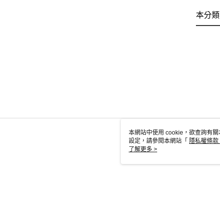
本分類
本網站中使用 cookie，欲查詢有關
設定，請參閱本網站「
隱私權條款
使用 cookie。
了解更多 >