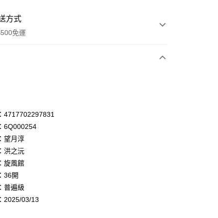
送方式
500免運
次付款
付款
享後付
717702297831
6Q000254
FTEE先享後付」】
：望月淳
先享後付是「在收到商品之後才付款」的支付方式。 讓您購物簡單
心！
：洪之沅
：不需註冊會員、不需綁卡、不需儲值。
：旋風館
：只要手機號碼，簡訊認證，即可結帳。
：36開
：先確認商品／服務後，再付款。
：普遍級
付款
EE先享後付」結帳流程】
025/03/13
0，滿NT$500(含以上)免運費
方式選擇「AFTEE先享後付」後，將跳轉至「AFTEE先享後
頁面，進行簡訊認證並確認金額後，即可完成結帳。