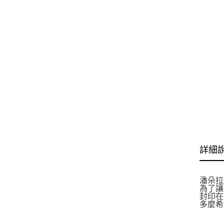
詳細
潘朵拉
為了讓
封印在
多麼希