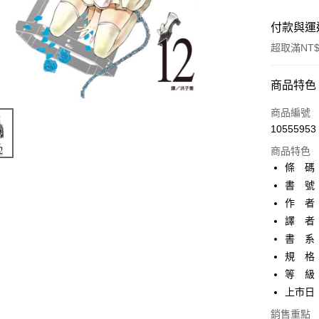
付款與運
超取滿NT$
付款方式
商品特色
信用卡一
商品編號
10555953
超商取貨
商品特色
AFTEE先
條 碼：4
相關說明
書 號：
【關於「A
作 者
ATM付款
AFTEE
便利好安
譯 者
１．簡單
書 系
２．便利
運送方式
規 格
３．安心
等 級
全家取貨
【「AFT
上市日：2
每筆NT$8
１．於結帳
付」結帳
銷售重點