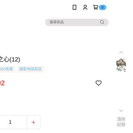
0
心(12)
500免運
國家/地區配送
02
清除
紀錄