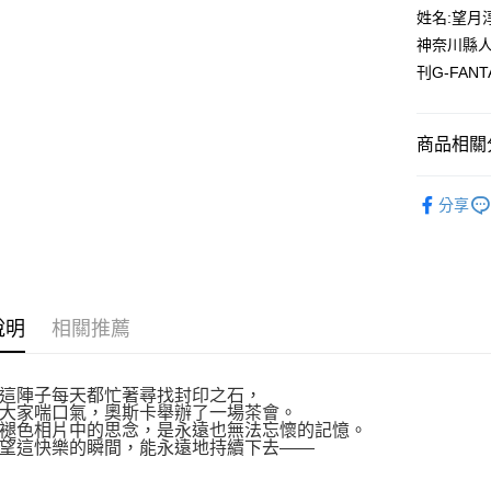
付款後全
２．訂單
姓名:望月
３．收到繳
每筆NT$8
神奈川縣人
／ATM／
※ 請注意
刊G-FA
萊爾富取
絡購買商品
先享後付
每筆NT$8
※ 交易是
商品相關分
是否繳費成
付款後萊
付客戶支
每筆NT$8
漫畫
少
【注意事
分享
7-11取貨
１．透過由
交易，需
每筆NT$8
求債權轉
２．關於
付款後7-1
https://aft
每筆NT$8
３．未成
說明
相關推薦
「AFTE
宅配
任。
４．使用「
每筆NT$1
這陣子每天都忙著尋找封印之石，
即時審查
大家喘口氣，奧斯卡舉辦了一場茶會。
結果請求
國家/地區
褪色相片中的思念，是永遠也無法忘懷的記憶。
５．嚴禁
望這快樂的瞬間，能永遠地持續下去——
形，恩沛
動。