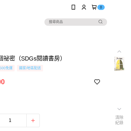
0
個祕密（SDGs閱讀書房）
500免運
國家/地區配送
00
清除
紀錄