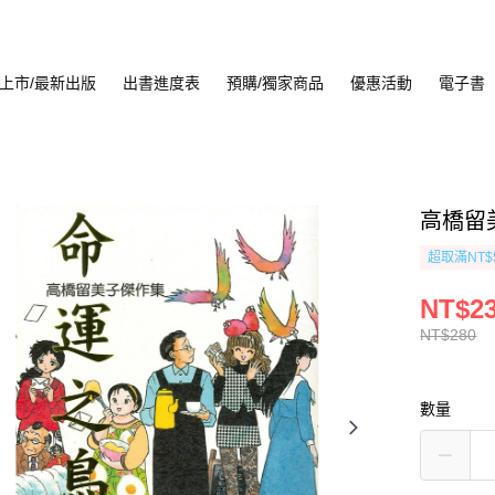
上市/最新出版
出書進度表
預購/獨家商品
優惠活動
電子書
高橋留
超取滿NT$
NT$2
NT$280
數量