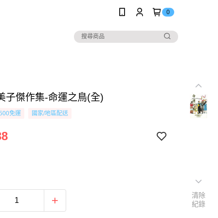
0
美子傑作集-命運之鳥(全)
500免運
國家/地區配送
38
清除
紀錄