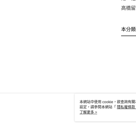
高橋留
本分類
本網站中使用 cookie，欲查詢有關
設定，請參閱本網站「
隱私權條款
使用 cookie。
了解更多 >