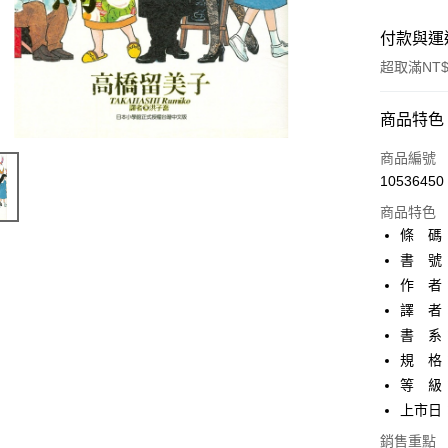
付款與運
超取滿NT$
付款方式
商品特色
信用卡一
商品編號
10536450
超商取貨
商品特色
AFTEE先
條 碼：4
相關說明
書 號：
【關於「A
作 者
ATM付款
AFTEE
便利好安
譯 者
１．簡單
書 系：
２．便利
運送方式
規 格：
３．安心
等 級
全家取貨
【「AFT
上市日：2
每筆NT$8
１．於結帳
付」結帳
銷售重點