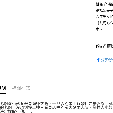
付款後全
２．訂單
姓名:高橋
３．收到繳
每筆NT$8
高橋留美
／ATM／
※ 請注意
青年男女
萊爾富取
絡購買商品
《亂馬1
先享後付
每筆NT$8
※ 交易是
中。
是否繳費成
付款後萊
付客戶支
每筆NT$8
商品相關分
【注意事
7-11取貨
１．透過由
漫畫
青
交易，需
每筆NT$8
分享
求債權轉
２．關於
付款後7-1
https://aft
每筆NT$8
３．未成
「AFTE
宅配
任。
４．使用「
說明
相關推薦
每筆NT$1
即時審查
結果請求
國家/地區
５．嚴禁
老闆從小就看得見命運之鳥，一旦人的頭上有命運之鳥盤旋，就
形，恩沛
的老闆，沒想到接二連三看見店裡的常客賭馬大叔、變性人小舞
動。
決定採取行動……