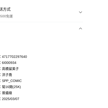
送方式
500免運
次付款
付款
享後付
717702297640
6I000934
FTEE先享後付」】
：高橋留美子
先享後付是「在收到商品之後才付款」的支付方式。 讓您購物簡單
心！
：洪子喬
：不需註冊會員、不需綁卡、不需儲值。
SPP_COMIC
：只要手機號碼，簡訊認證，即可結帳。
菊16開(25K)
：先確認商品／服務後，再付款。
：普遍級
付款
EE先享後付」結帳流程】
025/03/07
0，滿NT$500(含以上)免運費
方式選擇「AFTEE先享後付」後，將跳轉至「AFTEE先享後
頁面，進行簡訊認證並確認金額後，即可完成結帳。