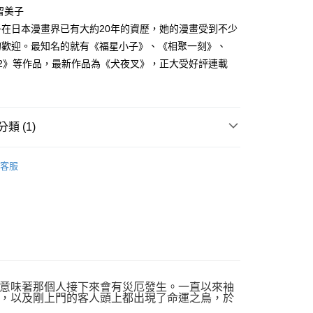
家取貨
成立數日內，您將收到繳費通知簡訊。
留美子
費通知簡訊後14天內，點擊此簡訊中的連結，可透過四大超商
0，滿NT$500(含以上)免運費
子在日本漫畫界已有大約20年的資歷，她的漫畫受到不少
網路銀行／等多元方式進行付款，方視為交易完成。
：結帳手續完成當下不需立刻繳費，但若您需要取消訂單，請聯
的歡迎。最知名的就有《福星小子》、《相聚一刻》、
貨付款
的店家。未經商家同意取消之訂單仍視為有效，需透過AFTEE
／2》等作品，最新作品為《犬夜叉》，正大受好評連載
繳納相關費用。
0，滿NT$500(含以上)免運費
否成功請以「AFTEE先享後付 」之結帳頁面顯示為準，若有關於
功／繳費後需取消欲退款等相關疑問，請聯繫「AFTEE先享後
爾富取貨
援中心」
https://netprotections.freshdesk.com/support/home
0，滿NT$500(含以上)免運費
類 (1)
項】
付款
恩沛科技股份有限公司提供之「AFTEE先享後付」服務完成之
年漫畫
依本服務之必要範圍內提供個人資料，並將交易相關給付款項請
0，滿NT$500(含以上)免運費
客服
讓予恩沛科技股份有限公司。
個人資料處理事宜，請瀏覽以下網址：
1取貨
ee.tw/terms/#terms3
0，滿NT$500(含以上)免運費
年的使用者請事先徵得法定代理人或監護人之同意方可使用
E先享後付」，若未經同意申辦者引起之損失，本公司不負相關責
AFTEE先享後付」時，將依據個別帳號之用戶狀況，依本公司
00，滿NT$800(含以上)免運費
核予不同之上限額度；若仍有額度不足之情形，本公司將視審查
用戶進行身份認證。
配送
查看運費
一人註冊多個帳號或使用他人資訊註冊。若發現惡意使用之情
意味著那個人接下來會有災厄發生。一直以來袖
科技股份有限公司將有權停止該用戶之使用額度並採取法律行
，以及剛上門的客人頭上都出現了命運之鳥，於