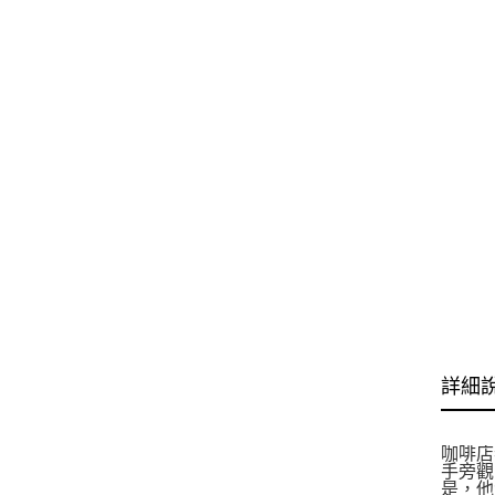
詳細
咖啡店
手旁觀
是，他