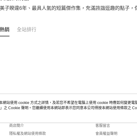
美子睽違6年、最具人氣的短篇傑作集，充滿詼諧逗趣的點子，
熱銷
全站排行
本網站使用 cookie 方式之詳情，及若您不希望在電腦上使用 cookie 時應如何變更電腦的
」之 Cookie 聲明。您繼續使用本網站即表示您同意本公司得按本網站使用條款之 Coo
關於我們
客服資訊
品牌故事
購物說明
商店簡介
客服留言
隱私權及網站使用條款
會員權益聲明