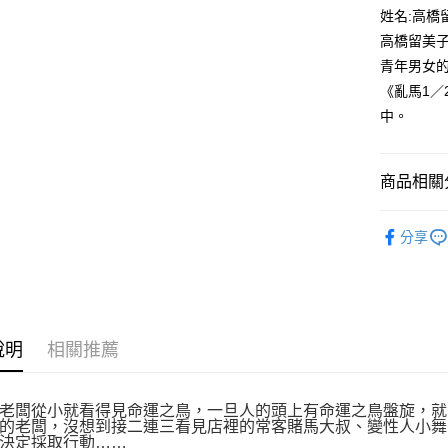
付款後全
２．訂單
姓名:高橋
３．收到繳
每筆NT$8
高橋留美
／ATM／
※ 請注意
青年男女
萊爾富取
絡購買商品
《亂馬1
先享後付
每筆NT$8
※ 交易是
中。
是否繳費成
付款後萊
付客戶支
每筆NT$8
商品相關分
【注意事
7-11取貨
１．透過由
漫畫
青
交易，需
每筆NT$8
分享
求債權轉
２．關於
付款後7-1
https://aft
每筆NT$8
３．未成
「AFTE
宅配
任。
４．使用「
說明
相關推薦
每筆NT$1
即時審查
結果請求
國家/地區
５．嚴禁
老闆從小就看得見命運之鳥，一旦人的頭上有命運之鳥盤旋，就
形，恩沛
的老闆，沒想到接二連三看見店裡的常客賭馬大叔、變性人小舞
動。
決定採取行動……