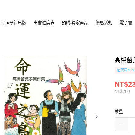
上市/最新出版
出書進度表
預購/獨家商品
優惠活動
電子書
高橋留
超取滿NT$
NT$2
NT$280
數量