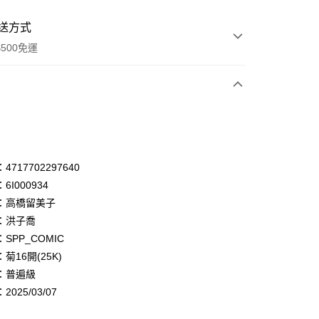
送方式
500免運
次付款
付款
享後付
717702297640
6I000934
FTEE先享後付」】
：高橋留美子
先享後付是「在收到商品之後才付款」的支付方式。 讓您購物簡單
心！
：洪子喬
：不需註冊會員、不需綁卡、不需儲值。
SPP_COMIC
：只要手機號碼，簡訊認證，即可結帳。
菊16開(25K)
：先確認商品／服務後，再付款。
：普遍級
付款
EE先享後付」結帳流程】
025/03/07
0，滿NT$500(含以上)免運費
方式選擇「AFTEE先享後付」後，將跳轉至「AFTEE先享後
頁面，進行簡訊認證並確認金額後，即可完成結帳。