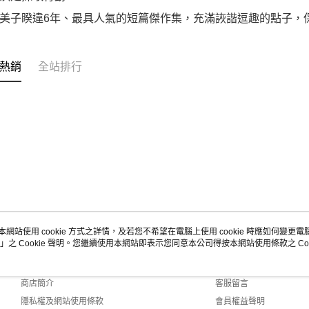
美子睽違6年、最具人氣的短篇傑作集，充滿詼諧逗趣的點子，
熱銷
全站排行
本網站使用 cookie 方式之詳情，及若您不希望在電腦上使用 cookie 時應如何變更電腦的
」之 Cookie 聲明。您繼續使用本網站即表示您同意本公司得按本網站使用條款之 Coo
關於我們
客服資訊
品牌故事
購物說明
商店簡介
客服留言
隱私權及網站使用條款
會員權益聲明