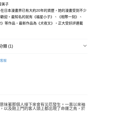
家取貨
成立數日內，您將收到繳費通知簡訊。
留美子
費通知簡訊後14天內，點擊此簡訊中的連結，可透過四大超商
0，滿NT$500(含以上)免運費
子在日本漫畫界已有大約20年的資歷，她的漫畫受到不少
網路銀行／等多元方式進行付款，方視為交易完成。
：結帳手續完成當下不需立刻繳費，但若您需要取消訂單，請聯
的歡迎。最知名的就有《福星小子》、《相聚一刻》、
貨付款
的店家。未經商家同意取消之訂單仍視為有效，需透過AFTEE
／2》等作品，最新作品為《犬夜叉》，正大受好評連載
繳納相關費用。
0，滿NT$500(含以上)免運費
否成功請以「AFTEE先享後付 」之結帳頁面顯示為準，若有關於
功／繳費後需取消欲退款等相關疑問，請聯繫「AFTEE先享後
爾富取貨
援中心」
https://netprotections.freshdesk.com/support/home
0，滿NT$500(含以上)免運費
類 (1)
項】
付款
恩沛科技股份有限公司提供之「AFTEE先享後付」服務完成之
年漫畫
依本服務之必要範圍內提供個人資料，並將交易相關給付款項請
0，滿NT$500(含以上)免運費
客服
讓予恩沛科技股份有限公司。
個人資料處理事宜，請瀏覽以下網址：
1取貨
ee.tw/terms/#terms3
0，滿NT$500(含以上)免運費
年的使用者請事先徵得法定代理人或監護人之同意方可使用
E先享後付」，若未經同意申辦者引起之損失，本公司不負相關責
AFTEE先享後付」時，將依據個別帳號之用戶狀況，依本公司
00，滿NT$800(含以上)免運費
核予不同之上限額度；若仍有額度不足之情形，本公司將視審查
用戶進行身份認證。
配送
查看運費
一人註冊多個帳號或使用他人資訊註冊。若發現惡意使用之情
意味著那個人接下來會有災厄發生。一直以來袖
科技股份有限公司將有權停止該用戶之使用額度並採取法律行
，以及剛上門的客人頭上都出現了命運之鳥，於