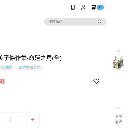
0
美子傑作集-命運之鳥(全)
500免運
國家/地區配送
38
清除
紀錄