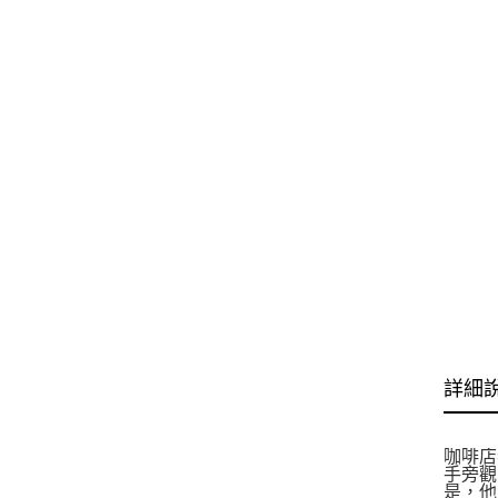
詳細
咖啡店
手旁觀
是，他