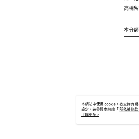
高橋留
本分類
本網站中使用 cookie，欲查詢有關
設定，請參閱本網站「
隱私權條款
使用 cookie。
了解更多 >