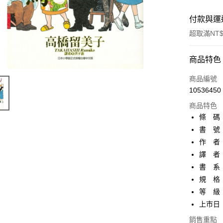
付款與運
超取滿NT$
付款方式
商品特色
信用卡一
商品編號
10536450
超商取貨
商品特色
AFTEE先
條 碼：4
相關說明
書 號：
【關於「A
作 者
ATM付款
AFTEE
便利好安
譯 者
１．簡單
書 系：
２．便利
運送方式
規 格：
３．安心
等 級
全家取貨
【「AFT
上市日：2
每筆NT$8
１．於結帳
付」結帳
銷售重點