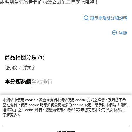
甜蜜到急死讀者們的戀愛喜劇第二集就此降臨！
顯示電腦版詳細說明
客服
商品相關分類 (1)
輕小說
浮文字
本分類熱銷
全站排行
本網站中使用 cookie，欲查詢有關本網站使用 cookie 方式之詳情，及若您不希
熱門標籤
望在電腦上使用 cookie 時應如何變更電腦的 cookie 設定，請參閱本網站「
隱私
權條款
」之 Cookie 聲明。您繼續使用本網站即表示您同意本公司得按本網站使
用條款之 Cookie 聲明使用 cookie。
了解更多 >