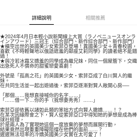
易，需依本服務之必要範圍內提供個人資料，並將交易相關給付款項請求債
權轉讓予恩沛科技股份有限公司。
付款後7-11取貨
２．關於個人資料處理事宜，請瀏覽以下網址：
每筆NT$80，滿NT$500(含以上)免運費
詳細說明
相關推薦
https://aftee.tw/terms/#terms3
３．未成年的使用者請事先徵得法定代理人或監護人之同意方可使用
宅配
「AFTEE先享後付」，若未經同意申辦者引起之損失，本公司不負相關責
任。
每筆NT$100，滿NT$800(含以上)免運費
★2024年4月日本輕小說新聞線上大賞（ラノベニュースオンラ
４．使用「AFTEE先享後付」時，將依據個別帳號之用戶狀況，依本公司即
インアワード）三冠王（綜合部門、新作綜合部門、新作部門）
時審查核予不同之上限額度；若仍有額度不足之情形，本公司將視審查結果
★橫空出世的英國美少女索菲亞登場！異國美少女＋青春校園，
國家/地區配送
查看運費
喜歡《不時輕聲地以俄語遮羞的鄰座艾莉同學》的讀者絕不能錯
請求用戶進行身份認證。
過！
５．嚴禁一人註冊多個帳號或使用他人資訊註冊。若發現惡意使用之情形，
★與冷若冰霜又嬌羞的同學成為繼兄妹，同住一個屋簷下，交織
恩沛科技股份有限公司將有權停止該用戶之使用額度並採取法律行動。
出急死人不償命的甜蜜戀愛喜劇！
外號是「孤高之花」的英國美少女‧索菲亞成了白川賢人的繼
妹。
在共同生活並一起出遊過後，索菲亞逐漸對賢人敞開心房──
「那個……我想直接喊你的名字……」
「……借一下…你的手（我想要秀秀）……」
索菲亞卻依舊以諸如此類的笨拙方式向賢人撒嬌……！？
在某次因緣際會之下，賢人從索菲亞口中得知她的夢想是成為棒
球社經理，
於是兩人為了實現她這個一度放棄的夢想而展開行動，
結果竟然出現重重障礙阻擋在他們的面前……？
遲遲無法坦率的冷嬌英國美少女實在太可愛了！