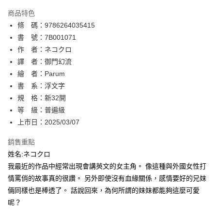
AFTEE先享後付
商品特色
相關說明
條 碼：9786264035415
【關於「AFTEE先享後付」】
ATM付款
AFTEE先享後付是「在收到商品之後才付款」的支付方式。 讓您購物簡單
書 號：7B001071
便利好安心！
作 者：ネコクロ
１．簡單：不需註冊會員、不需綁卡、不需儲值。
運送方式
譯 者：御門幻流
２．便利：只要手機號碼，簡訊認證，即可結帳。
３．安心：先確認商品／服務後，再付款。
繪 者：Parum
全家取貨付款
書 系：浮文字
每筆NT$80，滿NT$500(含以上)免運費
【「AFTEE先享後付」結帳流程】
１．於結帳方式選擇「AFTEE先享後付」後，將跳轉至「AFTEE先享後付」
規 格：新32開
付款後全家取貨
結帳頁面，進行簡訊認證並確認金額後，即可完成結帳。
等 級：普遍級
２．訂單成立數日內，您將收到繳費通知簡訊。
每筆NT$80，滿NT$500(含以上)免運費
上市日：2025/03/07
３．收到繳費通知簡訊後14天內，點擊此簡訊中的連結，可透過四大超商／
ATM／網路銀行／等多元方式進行付款，方視為交易完成。
萊爾富取貨付款
※ 請注意：結帳手續完成當下不需立刻繳費，但若您需要取消訂單，請聯絡
銷售重點
每筆NT$80，滿NT$500(含以上)免運費
購買商品的店家。未經商家同意取消之訂單仍視為有效，需透過AFTEE先享
姓名:ネコクロ
後付繳納相關費用。
我最近的作品中經常出現會講英文的女主角。 像這種與外國女性打
付款後萊爾富取貨
※ 交易是否成功請以「AFTEE先享後付 」之結帳頁面顯示為準，若有關於
是否繳費成功／繳費後需取消欲退款等相關疑問，請聯繫「AFTEE先享後付
情罵俏的故事真的很讚。 另外即使沒有血緣關係，感情要好的兄妹
每筆NT$80，滿NT$500(含以上)免運費
客戶支援中心」
https://netprotections.freshdesk.com/support/home
倆同樣也是棒透了。 話說回來，為何所謂的妹妹都能夠這麼可愛
7-11取貨付款
呢？
【注意事項】
１．透過由恩沛科技股份有限公司提供之「AFTEE先享後付」服務完成之交
每筆NT$80，滿NT$500(含以上)免運費