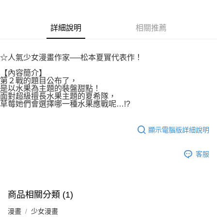
付款後7-11取貨
２．關於個人資料處理事宜，請瀏覽以下網址：
每筆NT$80，滿NT$500(含以上)免運費
https://aftee.tw/terms/#terms3
３．未成年的使用者請事先徵得法定代理人或監護人之同意方可使用
詳細說明
相關推薦
宅配
「AFTEE先享後付」，若未經同意申辦者引起之損失，本公司不負相關責
任。
每筆NT$100，滿NT$800(含以上)免運費
４．使用「AFTEE先享後付」時，將依據個別帳號之用戶狀況，依本公司即
☆人氣少女漫畫作家──松本夏實代表作！
時審查核予不同之上限額度；若仍有額度不足之情形，本公司將視審查結果
國家/地區配送
查看運費
請求用戶進行身份認證。
【內容簡介】
５．嚴禁一人註冊多個帳號或使用他人資訊註冊。若發現惡意使用之情形，
第２戰的題目公布了，
恩沛科技股份有限公司將有權停止該用戶之使用額度並採取法律行動。
是以水果為主題的裝盤甜點！
面對超級擅長水果主題的夏希隊，
草莓她們會選擇哪一種水果應戰呢…!?
顯示電腦版詳細說明
客服
商品相關分類 (1)
漫畫
少女漫畫