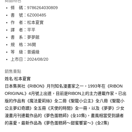
商品特色
相關說明
條 碼：9786264030809
【關於「AFTEE先享後付」】
ATM付款
AFTEE先享後付是「在收到商品之後才付款」的支付方式。 讓您購物簡單
書 號：6Z000485
便利好安心！
作 者：松本夏實
１．簡單：不需註冊會員、不需綁卡、不需儲值。
運送方式
譯 者：平平
２．便利：只要手機號碼，簡訊認證，即可結帳。
３．安心：先確認商品／服務後，再付款。
書 系：夢夢館
全家取貨付款
規 格：36開
每筆NT$80，滿NT$500(含以上)免運費
【「AFTEE先享後付」結帳流程】
１．於結帳方式選擇「AFTEE先享後付」後，將跳轉至「AFTEE先享後付」
等 級：普遍級
付款後全家取貨
結帳頁面，進行簡訊認證並確認金額後，即可完成結帳。
上市日：2024/08/20
２．訂單成立數日內，您將收到繳費通知簡訊。
每筆NT$80，滿NT$500(含以上)免運費
３．收到繳費通知簡訊後14天內，點擊此簡訊中的連結，可透過四大超商／
銷售重點
ATM／網路銀行／等多元方式進行付款，方視為交易完成。
萊爾富取貨付款
※ 請注意：結帳手續完成當下不需立刻繳費，但若您需要取消訂單，請聯絡
姓名:松本夏實
每筆NT$80，滿NT$500(含以上)免運費
購買商品的店家。未經商家同意取消之訂單仍視為有效，需透過AFTEE先享
日本集英社《RIBON》月刊知名漫畫家之一，1993年在《RIBON
後付繳納相關費用。
ORIGINAL》4月號上出道，目前是RIBON上的主力連載作家。已出
付款後萊爾富取貨
※ 交易是否成功請以「AFTEE先享後付 」之結帳頁面顯示為準，若有關於
是否繳費成功／繳費後需取消欲退款等相關疑問，請聯繫「AFTEE先享後付
版的作品有《魔法愛莉絲》全二冊《聖龍小公主》全八冊《聖龍小
每筆NT$80，滿NT$500(含以上)免運費
客戶支援中心」
https://netprotections.freshdesk.com/support/home
公主夢幻奇蹟》全五冊《天使的時間》全一冊，以及《夢夢》少女
7-11取貨付款
漫畫月刊連載作品的《夢色蛋糕師》(全10集)，畫風相當受到讀者
【注意事項】
１．透過由恩沛科技股份有限公司提供之「AFTEE先享後付」服務完成之交
每筆NT$80，滿NT$500(含以上)免運費
的喜愛。最新作品為《夢色蛋糕師～甜蜜饗宴～》(全2集)
易，需依本服務之必要範圍內提供個人資料，並將交易相關給付款項請求債
權轉讓予恩沛科技股份有限公司。