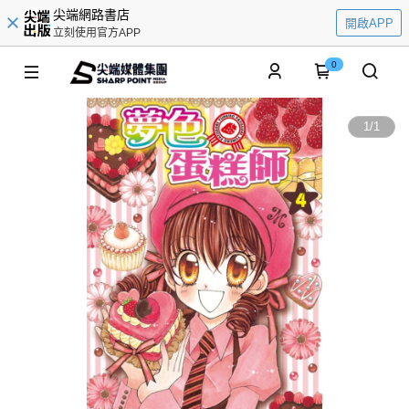
尖端網路書店
開啟APP
立刻使用官方APP
0
1
/
1