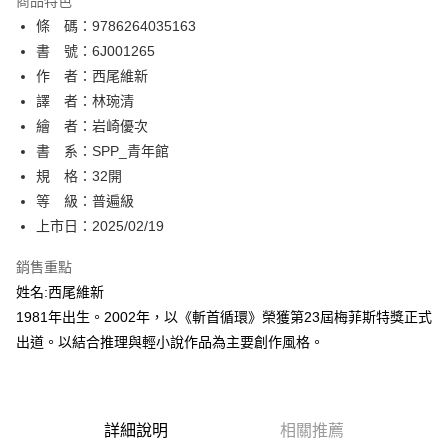
商品特色
相關說明
條 碼：9786264035163
【關於「AFTEE先享後付」】
ATM付款
AFTEE先享後付是「在收到商品之後才付款」的支付方式。 讓您購物簡單
書 號：6J001265
便利好安心！
作 者：西尾維新
１．簡單：不需註冊會員、不需綁卡、不需儲值。
運送方式
譯 者：林琬清
２．便利：只要手機號碼，簡訊認證，即可結帳。
３．安心：先確認商品／服務後，再付款。
繪 者：岩崎優次
全家取貨付款
書 系：SPP_青年館
每筆NT$80，滿NT$500(含以上)免運費
【「AFTEE先享後付」結帳流程】
１．於結帳方式選擇「AFTEE先享後付」後，將跳轉至「AFTEE先享後付」
規 格：32開
付款後全家取貨
結帳頁面，進行簡訊認證並確認金額後，即可完成結帳。
等 級：普遍級
２．訂單成立數日內，您將收到繳費通知簡訊。
每筆NT$80，滿NT$500(含以上)免運費
上市日：2025/02/19
３．收到繳費通知簡訊後14天內，點擊此簡訊中的連結，可透過四大超商／
ATM／網路銀行／等多元方式進行付款，方視為交易完成。
萊爾富取貨付款
※ 請注意：結帳手續完成當下不需立刻繳費，但若您需要取消訂單，請聯絡
銷售重點
每筆NT$80，滿NT$500(含以上)免運費
購買商品的店家。未經商家同意取消之訂單仍視為有效，需透過AFTEE先享
姓名:西尾維新
後付繳納相關費用。
1981年出生。2002年，以《斬首循環》榮獲第23屆梅菲斯特獎正式
付款後萊爾富取貨
※ 交易是否成功請以「AFTEE先享後付 」之結帳頁面顯示為準，若有關於
是否繳費成功／繳費後需取消欲退款等相關疑問，請聯繫「AFTEE先享後付
出道。以結合推理與輕小說作品為主要創作風格。
每筆NT$80，滿NT$500(含以上)免運費
客戶支援中心」
https://netprotections.freshdesk.com/support/home
7-11取貨付款
【注意事項】
１．透過由恩沛科技股份有限公司提供之「AFTEE先享後付」服務完成之交
每筆NT$80，滿NT$500(含以上)免運費
易，需依本服務之必要範圍內提供個人資料，並將交易相關給付款項請求債
詳細說明
相關推薦
權轉讓予恩沛科技股份有限公司。