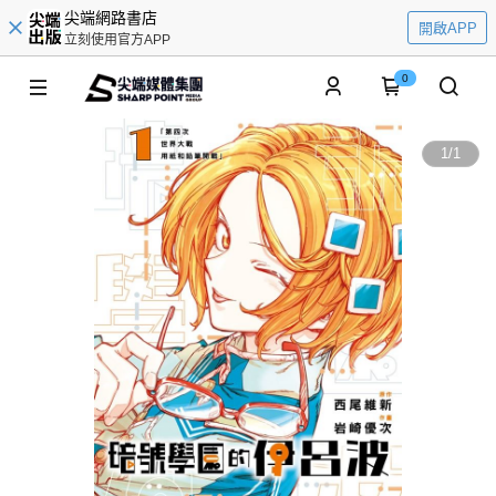
尖端網路書店
開啟APP
立刻使用官方APP
0
1
/
1