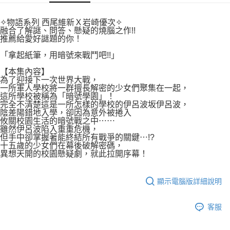
付款後7-11取貨
２．關於個人資料處理事宜，請瀏覽以下網址：
每筆NT$80，滿NT$500(含以上)免運費
https://aftee.tw/terms/#terms3
✧物語系列 西尾維新Ｘ岩崎優次✧
３．未成年的使用者請事先徵得法定代理人或監護人之同意方可使用
融合了解謎、問答、懸疑的燒腦之作!!
宅配
「AFTEE先享後付」，若未經同意申辦者引起之損失，本公司不負相關責
推薦給愛好謎題的你！
任。
每筆NT$100，滿NT$800(含以上)免運費
４．使用「AFTEE先享後付」時，將依據個別帳號之用戶狀況，依本公司即
「拿起紙筆，用暗號來戰鬥吧!!」
時審查核予不同之上限額度；若仍有額度不足之情形，本公司將視審查結果
國家/地區配送
查看運費
【本集內容】
請求用戶進行身份認證。
為了迎接下一次世界大戰，
５．嚴禁一人註冊多個帳號或使用他人資訊註冊。若發現惡意使用之情形，
一所軍人學校將一群擅長解密的少女們聚集在一起，
恩沛科技股份有限公司將有權停止該用戶之使用額度並採取法律行動。
這所學校被稱為「暗號學園」！
完全不清楚這是一所怎樣的學校的伊呂波坂伊呂波，
陰差陽錯地入學，卻因為意外被捲入
攸關校園生活的暗號戰之中⋯⋯
雖然伊呂波陷入重重危機，
但手中卻掌握著能終結所有戰爭的關鍵⋯!?
十五歲的少女們在幕後破解密碼，
異想天開的校園懸疑劇，就此拉開序幕！
顯示電腦版詳細說明
客服