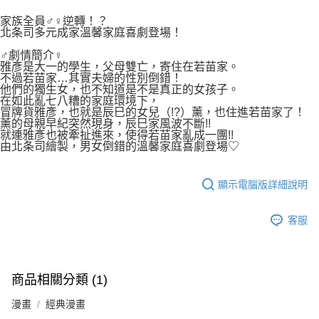
２．關於個人資料處理事宜，請瀏覽以下網址：
每筆NT$80，滿NT$500(含以上)免運費
https://aftee.tw/terms/#terms3
家族全員♂♀逆轉！？
３．未成年的使用者請事先徵得法定代理人或監護人之同意方可使用
北条司多元成家溫馨家庭喜劇登場！
宅配
「AFTEE先享後付」，若未經同意申辦者引起之損失，本公司不負相關責
任。
♂劇情簡介♀
每筆NT$100，滿NT$800(含以上)免運費
４．使用「AFTEE先享後付」時，將依據個別帳號之用戶狀況，依本公司即
雅彥是大一的學生，父母雙亡，寄住在若苗家。
不過若苗家…其實夫婦的性別倒錯！
時審查核予不同之上限額度；若仍有額度不足之情形，本公司將視審查結果
國家/地區配送
查看運費
他們的獨生女，也不知道是不是真正的女孩子。
請求用戶進行身份認證。
在如此亂七八糟的家庭環境下，
５．嚴禁一人註冊多個帳號或使用他人資訊註冊。若發現惡意使用之情形，
冒牌貨雅彥，也就是辰巳的女兒（!?）薰，也住進若苗家了！
恩沛科技股份有限公司將有權停止該用戶之使用額度並採取法律行動。
薰的母親早紀突然現身，辰巳家風波不斷!!
就連雅彥也被牽扯進來，使得若苗家亂成一團!!
由北条司繪製，男女倒錯的溫馨家庭喜劇登場♡
顯示電腦版詳細說明
客服
商品相關分類 (1)
漫畫
經典漫畫