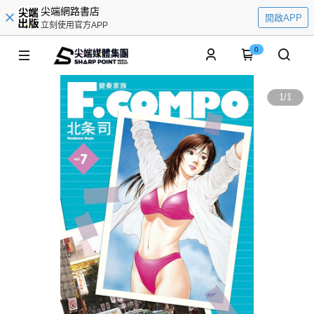
尖端網路書店
開啟APP
立刻使用官方APP
0
1
/
1