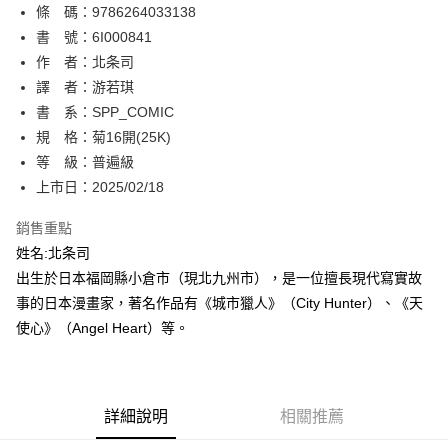
條 碼：9786264033138
【關於「AFTEE先享後付」】
ATM付款
AFTEE先享後付是「在收到商品之後才付款」的支付方式。 讓您購物簡單
書 號：6I000841
便利好安心！
作 者：北条司
１．簡單：不需註冊會員、不需綁卡、不需儲值。
運送方式
譯 者：游若琪
２．便利：只要手機號碼，簡訊認證，即可結帳。
３．安心：先確認商品／服務後，再付款。
書 系：SPP_COMIC
全家取貨付款
規 格：菊16開(25K)
每筆NT$80，滿NT$500(含以上)免運費
【「AFTEE先享後付」結帳流程】
１．於結帳方式選擇「AFTEE先享後付」後，將跳轉至「AFTEE先享後付」
等 級：普遍級
付款後全家取貨
結帳頁面，進行簡訊認證並確認金額後，即可完成結帳。
上市日：2025/02/18
２．訂單成立數日內，您將收到繳費通知簡訊。
每筆NT$80，滿NT$500(含以上)免運費
３．收到繳費通知簡訊後14天內，點擊此簡訊中的連結，可透過四大超商／
銷售重點
ATM／網路銀行／等多元方式進行付款，方視為交易完成。
萊爾富取貨付款
※ 請注意：結帳手續完成當下不需立刻繳費，但若您需要取消訂單，請聯絡
姓名:北条司
每筆NT$80，滿NT$500(含以上)免運費
購買商品的店家。未經商家同意取消之訂單仍視為有效，需透過AFTEE先享
出生於日本福岡縣小倉市（現北九州市），是一位擅長現代寫實故
後付繳納相關費用。
事的日本漫畫家，著名作品有《城市獵人》（City Hunter）、《天
付款後萊爾富取貨
※ 交易是否成功請以「AFTEE先享後付 」之結帳頁面顯示為準，若有關於
是否繳費成功／繳費後需取消欲退款等相關疑問，請聯繫「AFTEE先享後付
使心》（Angel Heart）等。
每筆NT$80，滿NT$500(含以上)免運費
客戶支援中心」
https://netprotections.freshdesk.com/support/home
7-11取貨付款
【注意事項】
１．透過由恩沛科技股份有限公司提供之「AFTEE先享後付」服務完成之交
每筆NT$80，滿NT$500(含以上)免運費
易，需依本服務之必要範圍內提供個人資料，並將交易相關給付款項請求債
詳細說明
相關推薦
權轉讓予恩沛科技股份有限公司。
付款後7-11取貨