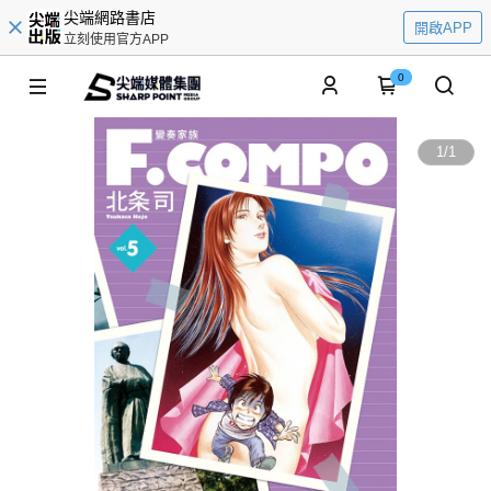
尖端網路書店
開啟APP
立刻使用官方APP
0
1
/
1