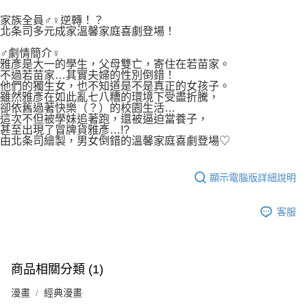
２．關於個人資料處理事宜，請瀏覽以下網址：
每筆NT$80，滿NT$500(含以上)免運費
https://aftee.tw/terms/#terms3
家族全員♂♀逆轉！？
３．未成年的使用者請事先徵得法定代理人或監護人之同意方可使用
北条司多元成家溫馨家庭喜劇登場！
宅配
「AFTEE先享後付」，若未經同意申辦者引起之損失，本公司不負相關責
任。
♂劇情簡介♀
每筆NT$100，滿NT$800(含以上)免運費
４．使用「AFTEE先享後付」時，將依據個別帳號之用戶狀況，依本公司即
雅彥是大一的學生，父母雙亡，寄住在若苗家。
不過若苗家…其實夫婦的性別倒錯！
時審查核予不同之上限額度；若仍有額度不足之情形，本公司將視審查結果
國家/地區配送
查看運費
他們的獨生女，也不知道是不是真正的女孩子。
請求用戶進行身份認證。
雖然雅彥在如此亂七八糟的環境下受盡折騰，
５．嚴禁一人註冊多個帳號或使用他人資訊註冊。若發現惡意使用之情形，
卻依舊過著快樂（？）的校園生活…
恩沛科技股份有限公司將有權停止該用戶之使用額度並採取法律行動。
這次不但被學妹追著跑，還被逼迫當養子，
甚至出現了冒牌貨雅彥…!?
由北条司繪製，男女倒錯的溫馨家庭喜劇登場♡
顯示電腦版詳細說明
客服
商品相關分類 (1)
漫畫
經典漫畫