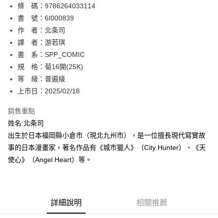
條 碼：9786264033114
【關於「AFTEE先享後付」】
ATM付款
AFTEE先享後付是「在收到商品之後才付款」的支付方式。 讓您購物簡單
書 號：6I000839
便利好安心！
作 者：北条司
１．簡單：不需註冊會員、不需綁卡、不需儲值。
運送方式
譯 者：游若琪
２．便利：只要手機號碼，簡訊認證，即可結帳。
３．安心：先確認商品／服務後，再付款。
書 系：SPP_COMIC
全家取貨付款
規 格：菊16開(25K)
每筆NT$80，滿NT$500(含以上)免運費
【「AFTEE先享後付」結帳流程】
１．於結帳方式選擇「AFTEE先享後付」後，將跳轉至「AFTEE先享後付」
等 級：普遍級
付款後全家取貨
結帳頁面，進行簡訊認證並確認金額後，即可完成結帳。
上市日：2025/02/18
２．訂單成立數日內，您將收到繳費通知簡訊。
每筆NT$80，滿NT$500(含以上)免運費
３．收到繳費通知簡訊後14天內，點擊此簡訊中的連結，可透過四大超商／
銷售重點
ATM／網路銀行／等多元方式進行付款，方視為交易完成。
萊爾富取貨付款
※ 請注意：結帳手續完成當下不需立刻繳費，但若您需要取消訂單，請聯絡
姓名:北条司
每筆NT$80，滿NT$500(含以上)免運費
購買商品的店家。未經商家同意取消之訂單仍視為有效，需透過AFTEE先享
出生於日本福岡縣小倉市（現北九州市），是一位擅長現代寫實故
後付繳納相關費用。
事的日本漫畫家，著名作品有《城市獵人》（City Hunter）、《天
付款後萊爾富取貨
※ 交易是否成功請以「AFTEE先享後付 」之結帳頁面顯示為準，若有關於
是否繳費成功／繳費後需取消欲退款等相關疑問，請聯繫「AFTEE先享後付
使心》（Angel Heart）等。
每筆NT$80，滿NT$500(含以上)免運費
客戶支援中心」
https://netprotections.freshdesk.com/support/home
7-11取貨付款
【注意事項】
１．透過由恩沛科技股份有限公司提供之「AFTEE先享後付」服務完成之交
每筆NT$80，滿NT$500(含以上)免運費
易，需依本服務之必要範圍內提供個人資料，並將交易相關給付款項請求債
詳細說明
相關推薦
權轉讓予恩沛科技股份有限公司。
付款後7-11取貨