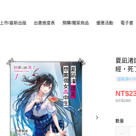
上市/最新出版
出書進度表
預購/獨家商品
優惠活動
電子書
夏凪渚
經，死了。
超取滿NT$
NT$2
NT$280
數量