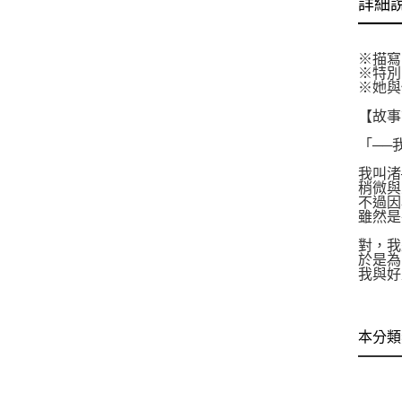
詳細
※描寫
※特別
※她與
【故事
「──
我叫渚
稍微與
不過因
雖然是
對，我
於是為
我與好
本分類