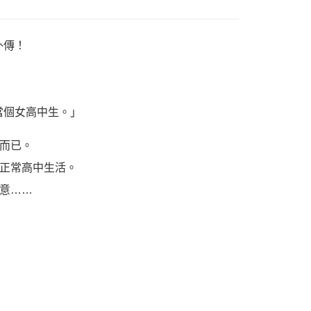
外傳！
當個女高中生。」
而已。
正常高中生活。
意……