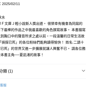
頁面，進行簡訊認證並確認金額後，即可完成結帳。
025/02/11
家取貨
成立數日內，您將收到繳費通知簡訊。
費通知簡訊後14天內，點擊此簡訊中的連結，可透過四大超商
0，滿NT$500(含以上)免運費
秋水
網路銀行／等多元方式進行付款，方視為交易完成。
：結帳手續完成當下不需立刻繳費，但若您需要取消訂單，請聯
ＭＦ文庫Ｊ輕小說新人獎出道。 很榮幸有機會為同屆的
貨付款
的店家。未經商家同意取消之訂單仍視為有效，需透過AFTEE
筆下最棒的作品之中我最喜歡的角色撰寫故事。 本書描寫
繳納相關費用。
0，滿NT$500(含以上)免運費
否成功請以「AFTEE先享後付 」之結帳頁面顯示為準，若有關於
找到胸口中的聲音所求之處以前，一段溫馨的日常生活故
功／繳費後需取消欲退款等相關疑問，請聯繫「AFTEE先享後
爾富取貨
「偵探已死」的各位粉絲們能夠讀得愉快！ 姓名:二語十
援中心」
https://netprotections.freshdesk.com/support/home
0，滿NT$500(含以上)免運費
探已死」的世界又進一步擴展就讓人興奮不已。 請各位務
項】
受本書主角──夏凪渚的故事！
付款
恩沛科技股份有限公司提供之「AFTEE先享後付」服務完成之
依本服務之必要範圍內提供個人資料，並將交易相關給付款項請
0，滿NT$500(含以上)免運費
讓予恩沛科技股份有限公司。
類 (1)
個人資料處理事宜，請瀏覽以下網址：
1取貨
ee.tw/terms/#terms3
0，滿NT$500(含以上)免運費
年的使用者請事先徵得法定代理人或監護人之同意方可使用
浮文字
E先享後付」，若未經同意申辦者引起之損失，本公司不負相關責
客服
AFTEE先享後付」時，將依據個別帳號之用戶狀況，依本公司
00，滿NT$800(含以上)免運費
核予不同之上限額度；若仍有額度不足之情形，本公司將視審查
用戶進行身份認證。
配送
查看運費
一人註冊多個帳號或使用他人資訊註冊。若發現惡意使用之情
科技股份有限公司將有權停止該用戶之使用額度並採取法律行