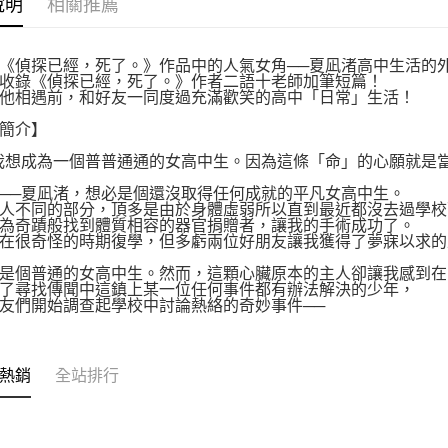
說明
相關推薦
動。
《偵探已經，死了。》作品中的人氣女角──夏凪渚高中生活的
收錄《偵探已經，死了。》作者二語十老師加筆短篇！
他相遇前，和好友一同度過充滿歡笑的高中「日常」生活！
簡介】
我想成為一個普普通通的女高中生。因為這條「命」的心願就是
──夏凪渚，想必是個還沒取得任何成就的平凡女高中生。
人不同的部分，頂多是由於身體虛弱所以直到最近都沒去過學校
為奇蹟般找到體質相容的器官捐贈者，讓我的手術成功了。
在很奇怪的時期復學，但多虧兩位好朋友讓我獲得了夢寐以求的
是個普通的女高中生。然而，這顆心臟原本的主人卻讓我感到在
了尋找傳聞中這鎮上某一位任何事件都有辦法解決的少年，
友們開始調查起學校中討論熱絡的奇妙事件──
熱銷
全站排行