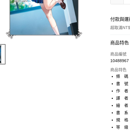
付款與運
超取滿NT$
付款方式
商品特色
信用卡一
商品編號
10488967
超商取貨
商品特色
AFTEE先
條 碼：9
相關說明
書 號：
【關於「A
作 者
ATM付款
AFTEE
便利好安
譯 者
１．簡單
繪 者
２．便利
運送方式
書 系
３．安心
規 格
全家取貨
【「AFT
等 級
每筆NT$8
１．於結帳