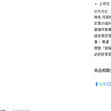
付」結帳
上市日：2
付款後全
２．訂單
銷售重點
３．收到繳
每筆NT$8
姓名:月見
／ATM／
※ 請注意
於第15屆
萊爾富取
絡購買商品
最強作家
先享後付
每筆NT$8
※ 交易是
這女孩在
是否繳費成
付款後萊
事。 希望
付客戶支
每筆NT$8
想到「偵
【注意事
必好好享
7-11取貨
１．透過由
交易，需
每筆NT$8
求債權轉
商品相關分
２．關於
付款後7-1
https://aft
每筆NT$8
３．未成
輕小說
「AFTE
分享
宅配
任。
４．使用「
每筆NT$1
即時審查
結果請求
國家/地區
５．嚴禁
形，恩沛