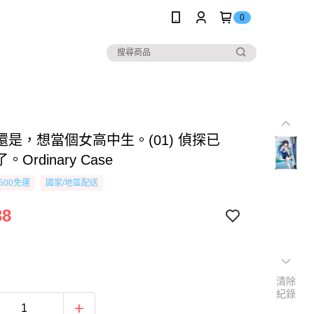
0
還是，想當個女高中生。(01) 偵探已
Ordinary Case
500免運
國家/地區配送
38
清除
紀錄