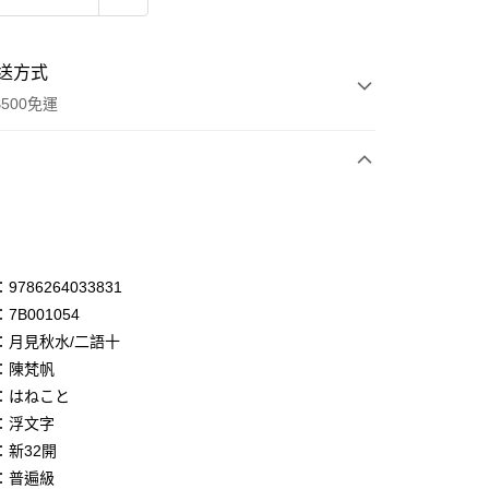
送方式
500免運
次付款
付款
享後付
786264033831
7B001054
FTEE先享後付」】
：月見秋水/二語十
先享後付是「在收到商品之後才付款」的支付方式。 讓您購物簡單
心！
：陳梵帆
：不需註冊會員、不需綁卡、不需儲值。
：はねこと
：只要手機號碼，簡訊認證，即可結帳。
：浮文字
：先確認商品／服務後，再付款。
：新32開
付款
EE先享後付」結帳流程】
：普遍級
0，滿NT$500(含以上)免運費
方式選擇「AFTEE先享後付」後，將跳轉至「AFTEE先享後