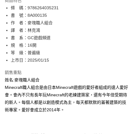
商品特色
相關說明
條 碼：9786264035231
【關於「AFTEE先享後付」】
ATM付款
AFTEE先享後付是「在收到商品之後才付款」的支付方式。 讓您購物簡單
書 號：8A000135
便利好安心！
作 者：麥塊職人組合
１．簡單：不需註冊會員、不需綁卡、不需儲值。
運送方式
譯 者：林克鴻
２．便利：只要手機號碼，簡訊認證，即可結帳。
３．安心：先確認商品／服務後，再付款。
書 系：GC遊戲頻道
全家取貨付款
規 格：16開
每筆NT$80，滿NT$500(含以上)免運費
【「AFTEE先享後付」結帳流程】
１．於結帳方式選擇「AFTEE先享後付」後，將跳轉至「AFTEE先享後付」
等 級：普遍級
付款後全家取貨
結帳頁面，進行簡訊認證並確認金額後，即可完成結帳。
上市日：2025/01/15
２．訂單成立數日內，您將收到繳費通知簡訊。
每筆NT$80，滿NT$500(含以上)免運費
３．收到繳費通知簡訊後14天內，點擊此簡訊中的連結，可透過四大超商／
銷售重點
ATM／網路銀行／等多元方式進行付款，方視為交易完成。
萊爾富取貨付款
※ 請注意：結帳手續完成當下不需立刻繳費，但若您需要取消訂單，請聯絡
姓名:麥塊職人組合
每筆NT$80，滿NT$500(含以上)免運費
購買商品的店家。未經商家同意取消之訂單仍視為有效，需透過AFTEE先享
Minecraft職人組合是由日本Minecraft遊戲的愛好者組成的達人愛好
後付繳納相關費用。
會。會內不只有長年玩Minecraft的老練建築家，還有今年倍受期待
付款後萊爾富取貨
※ 交易是否成功請以「AFTEE先享後付 」之結帳頁面顯示為準，若有關於
是否繳費成功／繳費後需取消欲退款等相關疑問，請聯繫「AFTEE先享後付
的新人。每個人都是以創造模式為主，每天都默默的蓋著建築的技
每筆NT$80，滿NT$500(含以上)免運費
客戶支援中心」
https://netprotections.freshdesk.com/support/home
術專家。愛好會成立於2014年。
7-11取貨付款
【注意事項】
１．透過由恩沛科技股份有限公司提供之「AFTEE先享後付」服務完成之交
每筆NT$80，滿NT$500(含以上)免運費
易，需依本服務之必要範圍內提供個人資料，並將交易相關給付款項請求債
權轉讓予恩沛科技股份有限公司。