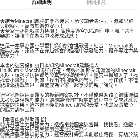
付款後7-11取貨
詳細說明
相關推薦
２．關於個人資料處理事宜，請瀏覽以下網址：
每筆NT$80，滿NT$500(含以上)免運費
https://aftee.tw/terms/#terms3
３．未成年的使用者請事先徵得法定代理人或監護人之同意方可使用
宅配
★結合Minecraft風格的圖案迷宮，激發讀者專注力、邏輯思維
「AFTEE先享後付」，若未經同意申辦者引起之損失，本公司不負相關責
與觀察力，寓教於樂超安心！
任。
每筆NT$100，滿NT$800(含以上)免運費
★全家一起挑戰腦力極限！ 高難度迷宮加找圖任務，親子共享
４．使用「AFTEE先享後付」時，將依據個別帳號之用戶狀況，依本公司即
樂趣，讓孩子在遊戲中收穫成就感！
時審查核予不同之上限額度；若仍有額度不足之情形，本公司將視審查結果
國家/地區配送
查看運費
請求用戶進行身份認證。
這是一本專為國小學童打造的迷宮挑戰書，結合了Minecraft的
５．嚴禁一人註冊多個帳號或使用他人資訊註冊。若發現惡意使用之情形，
經典元素，讓孩子在穿越迷宮的過程中激發腦力、提升專注力與
恩沛科技股份有限公司將有權停止該用戶之使用額度並採取法律行動。
觀察力！
本書的迷宮設計由日本知名Minecraft建築達人
HajiKura☆Mocchi 親自打造，每張地圖都充滿濃濃的Minecraft
風味，讓孩子彷彿置身於真實的遊戲世界。迷宮中還加入了「找
找看小遊戲」，例如「找出不同顏色的苦力怕！」等任務，不僅
能增添挑戰樂趣，還能成為全家一起享受的親子時光。
迷宮地圖採用高難度的複雜圖案設計，不僅能幫助孩子鍛煉邏輯
思考與路徑規劃能力，還能讓他們在解題的過程中享受成就感與
探索的快樂。這本書不僅是Minecraft迷的最愛，也是家長放心
的腦力訓練工具！
【本書能夠幫助讀者】
◎提升專注力與觀察力：透過複雜圖案迷宮與「找找看」遊戲，
讓孩子學會仔細觀察細節並專注於任務。
◎鍛煉邏輯與規劃能力：迷宮設計需要規劃最佳路徑，有助於孩