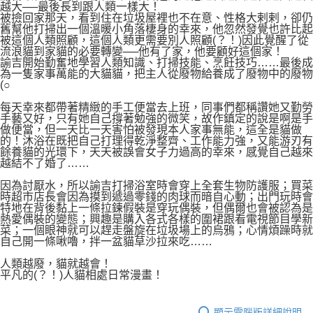
越大──最後長到跟人類一樣大！
被撿回家那天，看到住在垃圾屋裡也不在意、性格大剌剌，卻仍
舊幫他打掃出一個溫暖小角落棲身的幸來，他忽然發覺也許比起
被這個人類照顧，這個人類更需要別人照顧(？！)因此覺醒了從
流浪貓到家貓的必要轉變──他有了家，他要顧好這個家！
諭吉開始勤奮地學習人類知識、打掃技能、烹飪技巧……最後成
為一隻家事萬能的大貓貓，把主人從廢物給養成了廢物中的廢物
(○
每天幸來都帶著精緻的手工便當去上班，同事們都稱讚她又勤勞
手藝又好，只有她自己撐著勉強的微笑，故作鎮定的說是啊是手
做便當，但一天比一天害怕被發現本人家事無能，這全是貓做
的！沐浴在既把自己打理得乾淨整齊、工作能力強，又能游刃有
餘養貓的光環下，天天被誤會女子力過高的幸來，感覺自己越來
越結不了婚了……
因為討厭水，所以諭吉打掃浴室時會穿上全套生物防護服；買菜
時超市店長會因為摸到遞過零錢的肉球而暗自心動；出門玩時會
特地在背後黏上一條拉鍊假裝是穿玩偶裝，但偶爾也會被認為是
熱愛偶裝的變態；興趣是購入各式各樣的圍裙跟看電視節目學新
菜；一個眼神就可以趕走盤旋在垃圾場上的烏鴉；心情煩躁時就
自己開一條啾嚕，拌一盆貓草沙拉來吃……
人類越廢，貓就越會！
平凡的(？！)人貓相處日常漫畫！
顯示電腦版詳細說明