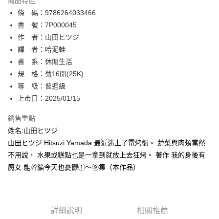
商品特色
相關說明
條 碼：9786264033466
【關於「AFTEE先享後付」】
ATM付款
AFTEE先享後付是「在收到商品之後才付款」的支付方式。 讓您購物簡單
書 號：7P000045
便利好安心！
作 者：山田ヒツジ
１．簡單：不需註冊會員、不需綁卡、不需儲值。
運送方式
譯 者：哈泥蛙
２．便利：只要手機號碼，簡訊認證，即可結帳。
３．安心：先確認商品／服務後，再付款。
書 系：休閒生活
全家取貨付款
規 格：菊16開(25K)
每筆NT$80，滿NT$500(含以上)免運費
【「AFTEE先享後付」結帳流程】
１．於結帳方式選擇「AFTEE先享後付」後，將跳轉至「AFTEE先享後付」
等 級：普遍級
付款後全家取貨
結帳頁面，進行簡訊認證並確認金額後，即可完成結帳。
上市日：2025/01/15
２．訂單成立數日內，您將收到繳費通知簡訊。
每筆NT$80，滿NT$500(含以上)免運費
３．收到繳費通知簡訊後14天內，點擊此簡訊中的連結，可透過四大超商／
銷售重點
ATM／網路銀行／等多元方式進行付款，方視為交易完成。
萊爾富取貨付款
※ 請注意：結帳手續完成當下不需立刻繳費，但若您需要取消訂單，請聯絡
姓名:山田ヒツジ
每筆NT$80，滿NT$500(含以上)免運費
購買商品的店家。未經商家同意取消之訂單仍視為有效，需透過AFTEE先享
山田ヒツジ Hitsuzi Yamada 最近迷上了電烤盤。 蔬菜與肉類當然
後付繳納相關費用。
不用說， 水果或糕點也是一拿到就放上去狂烤。 著作 我的身後有
付款後萊爾富取貨
※ 交易是否成功請以「AFTEE先享後付 」之結帳頁面顯示為準，若有關於
是否繳費成功／繳費後需取消欲退款等相關疑問，請聯繫「AFTEE先享後付
魔女 能幹貓今天也憂鬱①～⑨集（本作品）
每筆NT$80，滿NT$500(含以上)免運費
客戶支援中心」
https://netprotections.freshdesk.com/support/home
7-11取貨付款
【注意事項】
１．透過由恩沛科技股份有限公司提供之「AFTEE先享後付」服務完成之交
每筆NT$80，滿NT$500(含以上)免運費
易，需依本服務之必要範圍內提供個人資料，並將交易相關給付款項請求債
詳細說明
相關推薦
權轉讓予恩沛科技股份有限公司。