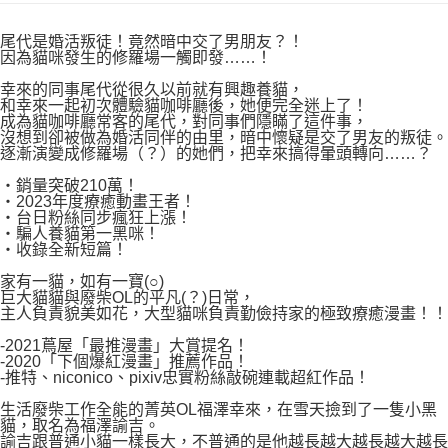
付款後7-11取貨
２．關於個人資料處理事宜，請瀏覽以下網址：
每筆NT$80，滿NT$500(含以上)免運費
https://aftee.tw/terms/#terms3
尾代是婚活叛徒！竟然暗中交了男朋友？！
３．未成年的使用者請事先徵得法定代理人或監護人之同意方可使用
因為貓咪發生的修羅場一觸即發……！
宅配
「AFTEE先享後付」，若未經同意申辦者引起之損失，本公司不負相關責
任。
幸來的同事尾代從很久以前就有興趣養貓，
每筆NT$100，滿NT$800(含以上)免運費
和幸來一起初次體驗貓咖啡廳後，她便完全迷上了！
４．使用「AFTEE先享後付」時，將依據個別帳號之用戶狀況，依本公司即
成為貓咖啡廳常客的尾代，對同事們隱瞞了這件事，
時審查核予不同之上限額度；若仍有額度不足之情形，本公司將視審查結果
國家/地區配送
查看運費
沒想到卻被做為婚活同伴的由里，暗中懷疑是交了男友的叛徒。
請求用戶進行身份認證。
逐漸演變成修羅場（？）的她們，把幸來搞得暈頭轉向……？
５．嚴禁一人註冊多個帳號或使用他人資訊註冊。若發現惡意使用之情形，
恩沛科技股份有限公司將有權停止該用戶之使用額度並採取法律行動。
‧銷量突破210萬！
‧2023年度療癒動畫王者！
‧台日粉絲同步瘋狂上漲！
‧騙人養貓第一黑咪！
‧收錄全新短篇！
家有一貓，如有一寶(○)
巨大貓貓與廢柴OL的平凡(？)日常，
主人負責貌美如花，大型貓咪負責勤儉持家的極致療癒漫畫！！
-2021蔦屋「最推漫畫」大賞提名！
-2020「下個爆紅漫畫」推薦作品！
-推特、niconico、pixiv忠實粉絲敲碗連載超紅作品！
生活廢柴工作全能的菁英OL福澤幸來，在雪天撿到了一隻小黑
貓，取名為福澤諭吉。
諭吉跟普通小貓一樣長大，不普通的是他越長越大越長越大越長